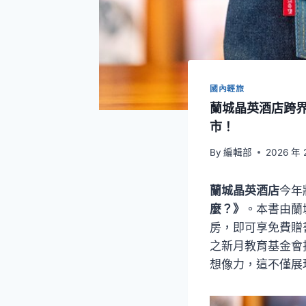
國內輕旅
蘭城晶英酒店跨
市！
By
編輯部
2026 年 
蘭城晶英酒店
今年
麼？》
。本書由蘭
房，即可享免費贈
之新月教育基金會捐
想像力，這不僅展