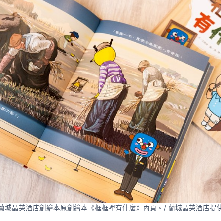
蘭城晶英酒店創繪本原創繪本《框框裡有什麼》內頁。/ 蘭城晶英酒店提