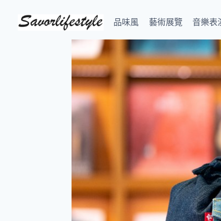
Skip
to
品味風
藝術展覽
音樂表
content