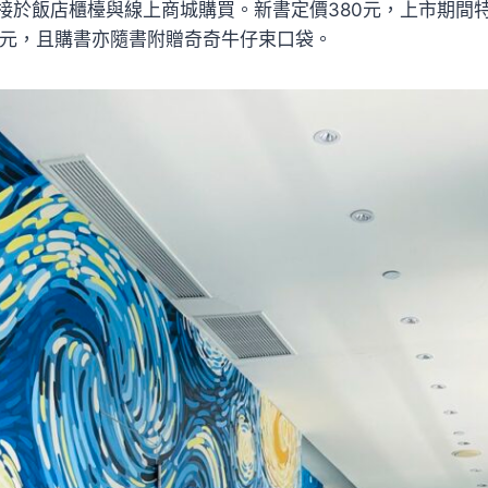
於飯店櫃檯與線上商城購買。新書定價380元，上市期間特別
0 元，且購書亦隨書附贈奇奇牛仔束口袋。