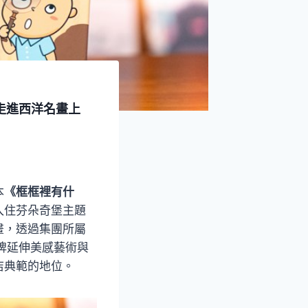
走進西洋名畫上
本
《框框裡有什
入住芬朵奇堡主題
畫，透過集團所屬
品牌延伸美感藝術與
店典範的地位。