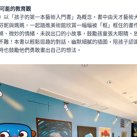
限可能的教育觀
》以「孩子的第一本藝術入門書」為概念，書中由天才藝術
芬妮與媽媽，一起踏進美術館欣賞一幅幅被「框」框住的畫
條、微妙的情緒、未說出口的小故事，鼓勵孩童張大眼睛、
不難！本書以輕鬆逗趣的對話、幽默細膩的插圖，陪孩子認
時也鼓勵他們勇敢畫出自己的想法。