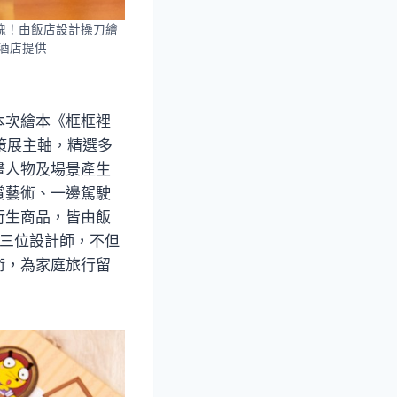
魂！由飯店設計操刀繪
英酒店提供
本次繪本《框框裡
策展主軸，精選多
畫人物及場景產生
賞藝術、一邊駕駛
衍生商品，皆由飯
妤三位設計師，不但
術，為家庭旅行留