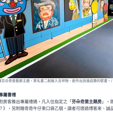
發展芬朵奇堡藝廊主題，將名畫二創融入吉祥物，創作出詼諧逗趣的壁畫。/
專屬書禮
對房客推出專屬禮遇，凡入住指定之「
芬朵奇堡主題房
」，
？》，另附贈奇奇牛仔束口袋乙個。讀者可透過博客來、誠品、