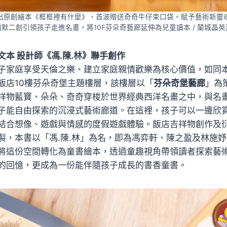
出原創繪本《框框裡有什麼》，首波贈送奇奇牛仔束口袋。賦予藝術新靈
默二創引領孩子走進名畫，將10F芬朵奇藝廊延伸為兒童讀本 / 蘭城晶
本 設計師《馮.陳.林》聯手創作
子家庭享受天倫之樂、建立家庭親情歡樂為核心價值，如同
飯店10樓芬朵奇堡主題樓層，該樓層以「
芬朵奇堡藝廊
」為
祥物藍寶、朵朵、奇奇穿梭於世界經典西洋名畫之中，與名
子能自由探索的沉浸式藝術廊道。在這裡，孩子可以一邊欣
結合想像、遊戲與情感的度假遊戲體驗。飯店吉祥物創作及
製，本書以「馮.陳.林」為名，即為馮弈軒、陳之盈及林施
將這份空間轉化為童書繪本，透過童趣視角帶領讀者探索藝
的回憶，更成為一份能伴隨孩子成長的書香童書。