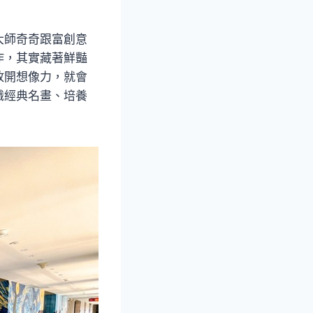
大師奇奇跟富創意
作，其實藏著鮮豔
放開想像力，就會
識經典名畫、培養