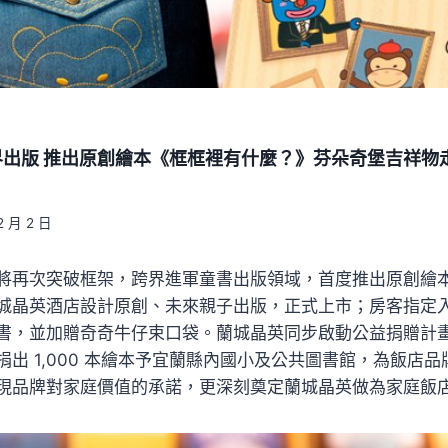
界出版 推出原創繪本《框框裡有什麼？》芬朵奇堡吉祥物
2 月 2 日
將再次突破框架，跨界進軍童書出版領域，首度推出原創繪
城晶英酒店設計原創、未來親子出版，正式上市；房客指定
書，並加贈奇奇牛仔束口袋。蘭城晶英同步啟動公益捐贈計
出 1,000 本繪本予宜蘭縣內國小及公共圖書館，為飯店
現品牌對家庭價值的承諾，更深刻奠定蘭城晶英做為家庭飯