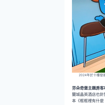
2024年於十樓
芬朵奇堡主題房客
蘭城晶英酒店也針
本《框框裡有什麼