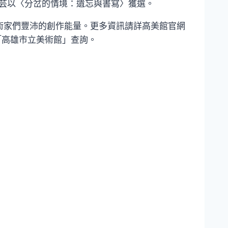
莉芸以〈分岔的情境：遺忘與書寫〉獲選。
藝術家們豐沛的創作能量。更多資訊請詳高美館官網
ram「高雄市立美術館」查詢。