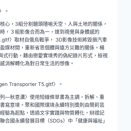
〉。
核心，3組分割鏡頭隱喻天空、人與土地的關係，
時，３組影像合而為一，達到視覺與身體感的
r T5.gltf〉取材自俄烏戰爭， 3D影像技術將毀損汽車
盈媒材間，重新省思個體與遠方災難的關係。楊
園區的參與式行動，藉由戀愛實境秀的偽紀錄片形式，檢視
感消解轉化為對日常生活的想像。
ansporter T5.gltf〉。
列—秋意濃〉使用短線條草書為主調，拆解、重
書寫意境。聚和國際環境永續特別獎則由簡莉芸
經驗為起點，透過文字實踐與物質轉化，辯證記
聯合國永續發展目標（SDGs）中「健康與福祉」