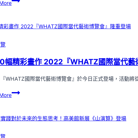
6
More
位
女
性
藝
術
展覽
家
的
00幅精彩畫作 2022『WHATZ國際當代
創
作
『WHATZ國際當代藝術博覽會』於今日正式登場，活動將從於
語
彙！
5000
More
「NOKE
幅
忠
精
泰
彩
樂
畫
生
作
展覽