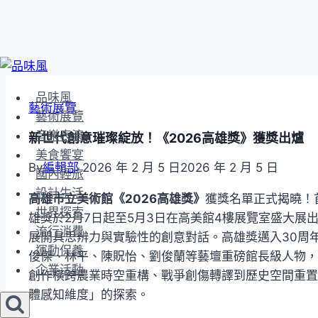
Skip
to
品味風
content
藝術展覽
藝術展覽
音樂表演
新世代創意璀璨綻放！《2026高雄獎》獲獎出爐
美食饗宴
By
編輯部
2026 年 2 月 5 日
2026 年 2 月 5 日
國內輕旅
設計生活
高雄市立美術館《2026高雄獎》
獲獎名單正式揭曉！
世界探索
雄獎於2月7日起至5月3日在高美館4樓展覽室盛大展
流行消費
展開具思辨力與實驗性的創意對話。高雄獎邁入30周
運動保養
俊傑、林平、陳貺怡、劉俊蘭等藝壇重磅館長級人物，
企業活動
創作橫跨農業時空重構、戰爭創傷轉譯到歷史空間重置
體感知維度」的探索。