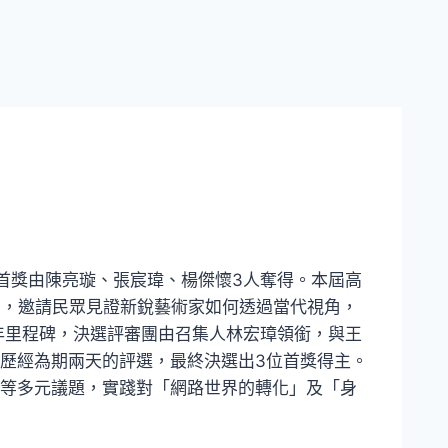
首獎由陳亮璇、張宸瑋、楊傑懷3人奪得。本屆高
出，邀請民眾見證新銳藝術家如何透過當代視角，
年里程碑，決選評審團由召集人林宏璋領銜，與王
歷經為期兩天的評選，最終決選出3位首獎得主。
等多元議題，實踐對「網路世界的轉化」及「身