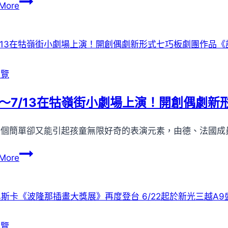
高
More
態
美
思
館
考！
KSpace
高
新
美
展
展覽
館
《虛
新
擬
11～7/13在牯嶺街小劇場上演！開創偶劇
展
生
《山
肉：
個簡單卻又能引起孩童無限好奇的表演元素，由德、法國成員組成的七
演
如
算》
何
7/11
More
登
重
～
場
構
7/13
被
在
抹
牯
滅
嶺
展覽