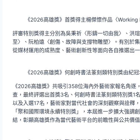
《2026高雄獎》首獎得主楊傑懷作品〈Working H
評審特別獎得主分別為吳秉祈〈形鑄一切由我〉、洪瑄
至〉、阮柏遠〈創傷、故障與支撐物雕塑〉。有別於集
從媒材運用的成熟度、藝術創新性等面向各自推選出一
《2026高雄獎》何創時書法篆刻類特別獎由紀
《2026高雄獎》共吸引358位海內外藝術家報名角
查，最終評選出首獎3名、何創時書法篆刻類特別獎1
以及入選17名，藝術家對當代社會的深刻觀察與詮釋
「聚和國際環境永續特別獎」，本屆進一步擴大強調創
結，彰顯高雄獎作為當代藝術平台的前瞻性與公共價值