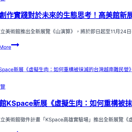
活」
2022『WHATZ
舉
國
創作實踐對於未來的生態思考！高美館新
行
際
限
當
立美術館推出全新展覽《山演算》，將於即日起至11月24日在
定
代
展
藝
透
More
覽
術
過
《Muses
博
創
Inc.
覽
作
繆
會』
實
思
隆
踐
展覽
会
重
對
社》
登
於
館KSpace新展《虛擬生肉：如何重構被
場
未
來
立美術館徵件計畫「KSpace高雄實驗場」推出全新展覽
的
生