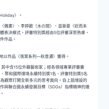
oliday〉。
〈偶書〉、李婷歡〈水の間〉、温晉豪〈近而未
體表決模式，評審特別獎經由5位評審深思熟慮，
件作品。
冠地以作品〈落葉系列—秋意濃〉獲得。
逐，其中含15位外籍藝術家；經各領域專業評審審
名、聚和國際環境永續特別獎1名、評審特別獎5名
，為觀眾打開全新多元的思考面向。自上屆增設的
作與聯合國永續發展目標（SDGs）指標精神的連
。