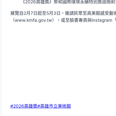
《2026高雄獎》聚和國際環境永續特別獎由簡
展覽自2月7日起至5月3日，邀請民眾至高美館感受
（www.kmfa.gov.tw），或至臉書專頁與Instag
Post
#
2026高雄獎
#
高雄市立美術館
Tags: