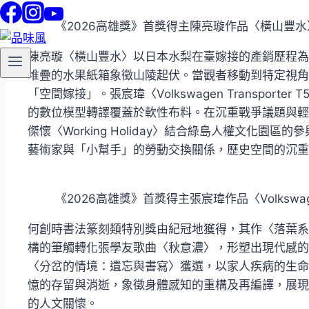
《2026高雄獎》首獎得主陳亮璇作品〈橫山豐水
陳亮璇〈橫山豐水〉以日本水梨在臺嫁接的產銷歷程為
堆疊的水果紙箱象徵山陵起伏。當觀者移動到特定視角
「空間嫁接」。張宸瑋〈Volkswagen Transporte
的數位模型轉譯覆蓋於軟性布料。在沉重戰爭議題與輕
傑懷〈Working Holiday〉結合綠島人權文化
藝術家與「小幫手」的勞動交換關係，歷史空間的沉重
《2026高雄獎》首獎得主張宸瑋作品〈Volkswagen Tr
何創時書法篆刻類特別獎由紀冠地獲得，其作〈落葉系
構的筆觸轉化張學友歌曲〈秋意濃〉，形塑出現代感的
〈分岔的情境：遺忘與書寫〉獲選，以家人疾病的生命
憶的存留與消逝，象徵身體感知的重構及再編譯，展現
的人文關懷。