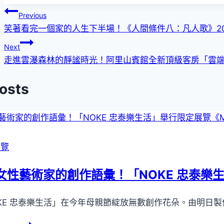
文
Previous
笑著看完一個家的人生下半場！《人間條件八：凡人歌》20
章
Next
導
走進雲瀑森林的靜謐時光！阿里山賓館全新頂級客房「雲
覽
Posts
展覽
女性藝術家的創作語彙！「NOKE 忠泰樂生活
KE 忠泰樂生活」在今年母親節綻放無數創作花朵。由明日製作所策