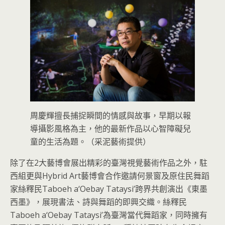
周慶輝擅長捕捉瞬間的情感與故事，早期以報
導攝影風格為主，他的最新作品以心智障礙兒
童的生活為題。（采泥藝術提供）
除了在2大藝博會展出精彩的臺灣視覺藝術作品之外，駐
西組更與Hybrid Art藝博會合作邀請何景窗及原住民舞蹈
家絲釋民Taboeh a‘Oebay Tataysi’跨界共創演出《東墨
西墨》，展現書法、詩與舞蹈的即興交織。絲釋民
Taboeh a‘Oebay Tataysi’為臺灣當代舞蹈家，同時擁有