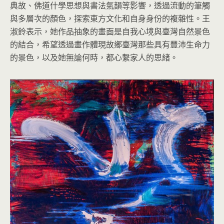
典故、佛道什學思想與書法氣韻等影響，透過流動的筆觸
與多層次的顏色，探索東方文化和自身身份的複雜性。王
淑鈴表示，她作品抽象的畫面是自我心境與臺灣自然景色
的結合，希望透過畫作體現故鄉臺灣那些具有豐沛生命力
的景色，以及她無論何時，都心繫家人的思緒。