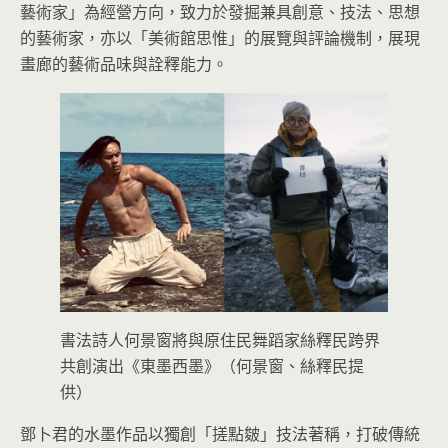
藝術家」為經營方向，致力於發掘兼具創意、技法、思想
的藝術家，亦以「美術館思惟」的展覽與評論機制，展現
畫廊的藝術品味與詮釋能力。
書法詩人何景窗將與原住民舞蹈家絲釋民跨界
共創演出《東墨西墨》（何景窗、絲釋民提
供）
鄧卜君的水墨作品以獨創「搓點皴」技法著稱，打破傳統