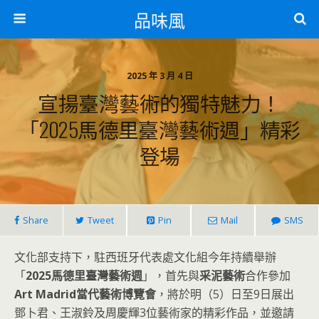
品味風
2025 年 3 月 4 日
宣揚臺灣藝術的獨特魅力！
「2025馬德里臺灣藝術週」精彩
登場
Share
Tweet
Pin
Mail
SMS
文化部支持下，駐西班牙代表處文化組今年持續舉辦
「
2025馬德里臺灣藝術週
」，首先與
采泥藝術
合作參加
Art Madrid當代藝術博覽會
，將於明（5）日至9日展出
鄧卜君、王淑鈴及周慶輝3位藝術家的精彩作品，並邀請