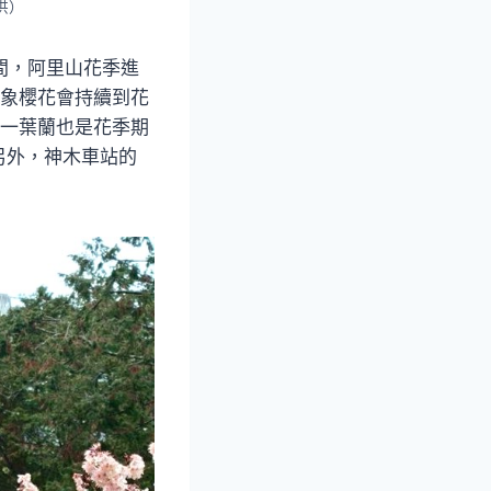
供）
間，阿里山花季進
賢象櫻花會持續到花
灣一葉蘭也是花季期
另外，神木車站的