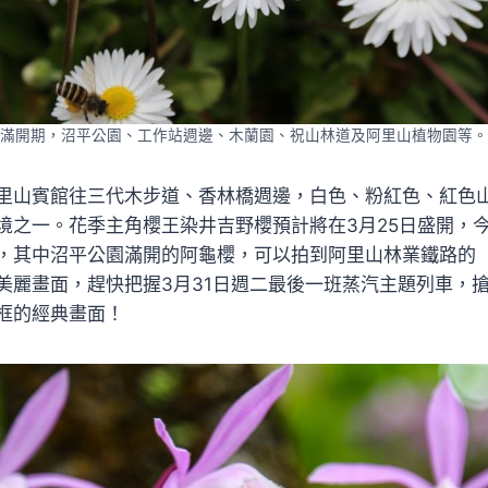
滿開期，沼平公園、工作站週邊、木蘭園、祝山林道及阿里山植物園等。
里山賓館往三代木步道、香林橋週邊，白色、粉紅色、紅色
境之一。花季主角櫻王染井吉野櫻預計將在3月25日盛開，
，其中沼平公園滿開的阿龜櫻，可以拍到阿里山林業鐵路的
美麗畫面，趕快把握3月31日週二最後一班蒸汽主題列車，
框的經典畫面！