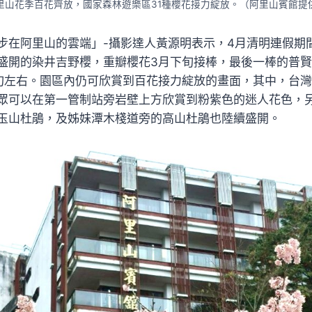
里山花季百花齊放，國家森林遊樂區31種櫻花接力綻放。（阿里山賓館提
步在阿里山的雲端」-攝影達人黃源明表示，4月清明連假期
盛開的染井吉野櫻，重瓣櫻花3月下旬接棒，最後一棒的普
旬左右。園區內仍可欣賞到百花接力綻放的畫面，其中，台
眾可以在第一管制站旁岩壁上方欣賞到粉紫色的迷人花色，
玉山杜鵑，及姊妹潭木棧道旁的高山杜鵑也陸續盛開。