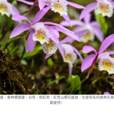
道、香林橋週邊，白色、粉紅色、紅色山櫻花綻放，也是知名的森林花香
館提供）