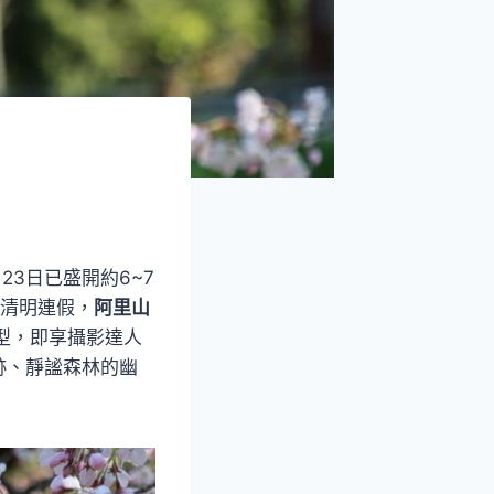
3日已盛開約6~7
月清明連假，
阿里山
型，即享攝影達人
跡、靜謐森林的幽