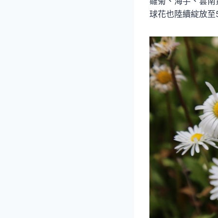
雛菊、海芋、雲南
球花也陸續綻放至5