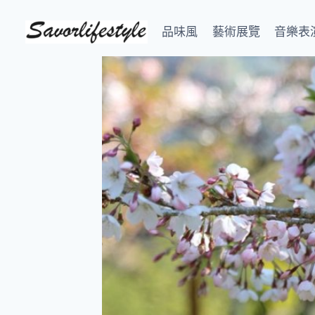
Skip
to
品味風
藝術展覽
音樂表
content