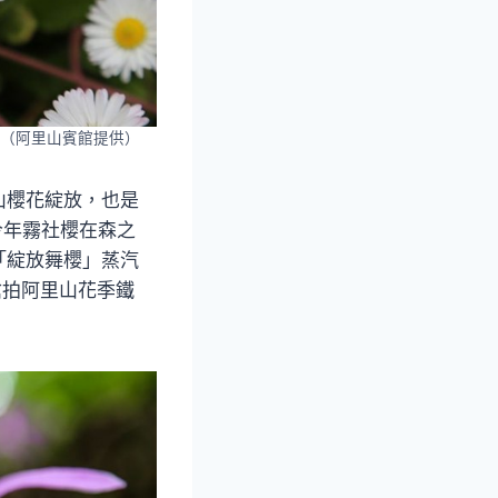
（阿里山賓館提供）
山櫻花綻放，也是
今年霧社櫻在森之
「綻放舞櫻」蒸汽
搶拍阿里山花季鐵