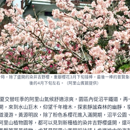
計時，除了盛開的染井吉野櫻，重瓣櫻花3月下旬接棒，最後一棒的普賢象
後的4月下旬左右。（阿里山賓館提供）
春夏交替旺季的阿里山氣候舒適涼爽，園區內從沼平鐵道，再
開，來到水山巨木，仰望千年檜木，探索靜謐森林的幽靜，
道漫游。黃源明說，除了粉色系櫻花進入滿開期，沼平公園
阿里山植物園等，都可以見到新種植的染井吉野櫻盛開，還