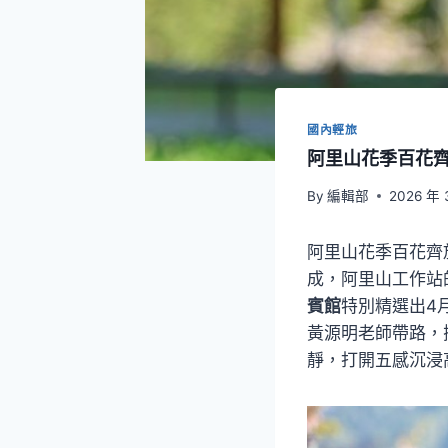
國內輕旅
阿里山花季百花齊
By
編輯部
2026 年 
阿里山花季百花齊
成，阿里山工作站
賓館
特別精選出4
黃源明老師帶路，
靜，打開五感沉浸