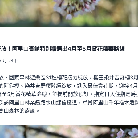
放！阿里山賓館特別精選出4月至5月賞花精華路線
3 月 24 日
放，國家森林遊樂區31種櫻花接力綻放，櫻王染井吉野櫻3月2
的阿龜櫻、染井吉野櫻陸續綻放，進入最佳賞花期，迎接4
月至5月賞花精華路線，並提前開放預訂，指定日入住指定房
探訪阿里山林業鐵路水山線舊鐵道，尋覓阿里山千年檜木遺
高山森林的療癒。