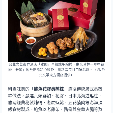
台北文華東方酒店「雅閣」星級端午粽禮，由米其林一星中餐
廳「雅閣」廚藝團隊精心製作，用料豐美且口味精緻。（圖/台
北文華東方酒店提供）
料豐味美的「
鮑魚花膠裹蒸粽
」遵循傳統廣式裹蒸
粽做法，嚴選六頭鮮鮑、花膠、日本北海道瑤柱、
雅閣經典秘製烤鴨、老虎蝦乾、五花腩肉等澎湃頂
級食材製成。鮑魚以老雞架、豬骨與金華火腿等熬