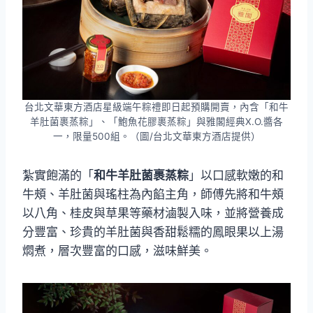
台北文華東方酒店星級端午粽禮即日起預購開賣，內含「和牛
羊肚菌裹蒸粽」、「鮑魚花膠裹蒸粽」與雅閣經典X.O.醬各
一，限量500組。（圖/台北文華東方酒店提供）
紮實飽滿的「
和牛羊肚菌裹蒸粽
」以口感軟嫩的和
牛頰、羊肚菌與瑤柱為內餡主角，師傅先將和牛頰
以八角、桂皮與草果等藥材滷製入味，並將營養成
分豐富、珍貴的羊肚菌與香甜鬆糯的鳳眼果以上湯
燜煮，層次豐富的口感，滋味鮮美。