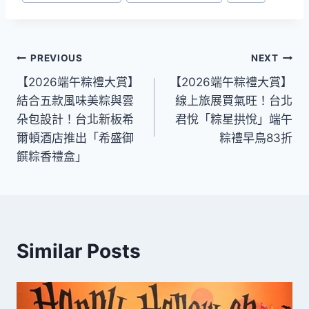
Tags:
文
PREVIOUS
NEXT
【2026端午粽禮大賞】
【2026端午粽禮大賞】
章
結合五款風味美粽與雲
線上旅展買氣旺！台北
導
朵包設計！台北新板希
君悅「粽星拱悅」端午
爾頓酒店推出「希盛御
粽禮早鳥83折
覽
饌粽香禮盒」
Similar Posts