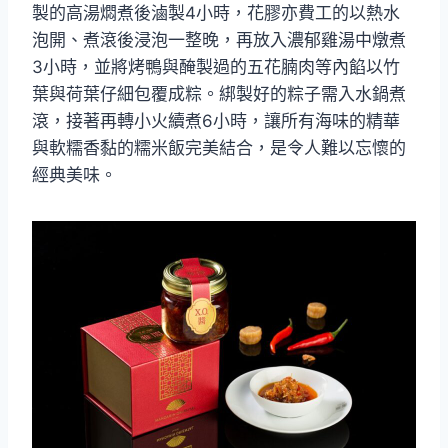
製的高湯燜煮後滷製4小時，花膠亦費工的以熱水
泡開、煮滾後浸泡一整晚，再放入濃郁雞湯中燉煮
3小時，並將烤鴨與醃製過的五花腩肉等內餡以竹
葉與荷葉仔細包覆成粽。綁製好的粽子需入水鍋煮
滾，接著再轉小火續煮6小時，讓所有海味的精華
與軟糯香黏的糯米飯完美結合，是令人難以忘懷的
經典美味。