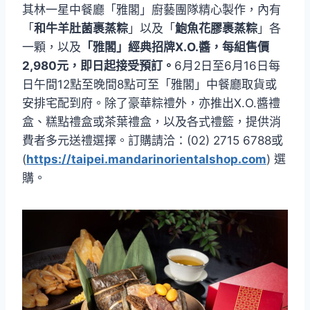
其林一星中餐廳「雅閣」廚藝團隊精心製作，內有
「
和牛羊肚菌裹蒸粽
」以及「
鮑魚花膠裹蒸粽
」各
一顆，以及
「雅閣」經典招牌X.O.醬，每組售價
2,980元，即日起接受預訂。
6月2日至6月16日每
日午間12點至晚間8點可至「雅閣」中餐廳取貨或
安排宅配到府。除了豪華粽禮外，亦推出X.O.醬禮
盒、糕點禮盒或茶葉禮盒，以及各式禮籃，提供消
費者多元送禮選擇。訂購請洽：(02) 2715 6788或
(
https://taipei.mandarinorientalshop.com
) 選
購。