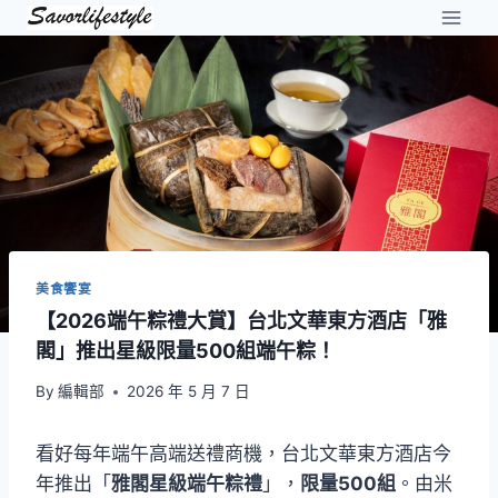
Skip
to
content
美食饗宴
【2026端午粽禮大賞】台北文華東方酒店「雅
閣」推出星級限量500組端午粽！
By
編輯部
2026 年 5 月 7 日
看好每年端午高端送禮商機，台北文華東方酒店今
年推出「
雅閣星級端午粽禮
」，
限量500組
。由米