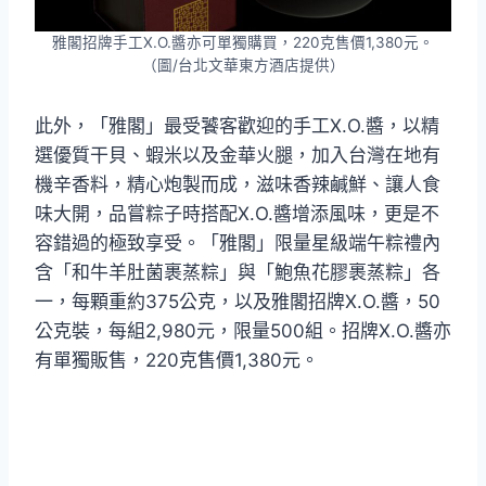
雅閣招牌手工X.O.醬亦可單獨購買，220克售價1,380元。
（圖/台北文華東方酒店提供）
此外，「雅閣」最受饕客歡迎的手工X.O.醬，以精
選優質干貝、蝦米以及金華火腿，加入台灣在地有
機辛香料，精心炮製而成，滋味香辣鹹鮮、讓人食
味大開，品嘗粽子時搭配X.O.醬增添風味，更是不
容錯過的極致享受。「雅閣」限量星級端午粽禮內
含「和牛羊肚菌裹蒸粽」與「鮑魚花膠裹蒸粽」各
一，每顆重約375公克，以及雅閣招牌X.O.醬，50
公克裝，每組2,980元，限量500組。招牌X.O.醬亦
有單獨販售，220克售價1,380元。