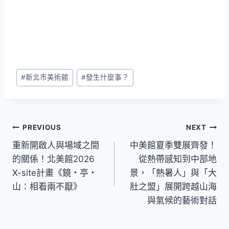
Post
#
新北市美術館
#
發生什麼事？
Tags:
文
PREVIOUS
NEXT
重新開啟人與場域之間
中美館夏季雙展齊發！
章
的關係！北美館2026
從熱帶感知到中部地
導
X-site計畫《鏡・亭・
景，「熱暑人」與「大
山：相看兩不厭》
肚之盟」展開跨越山海
覽
與氣候的藝術對話