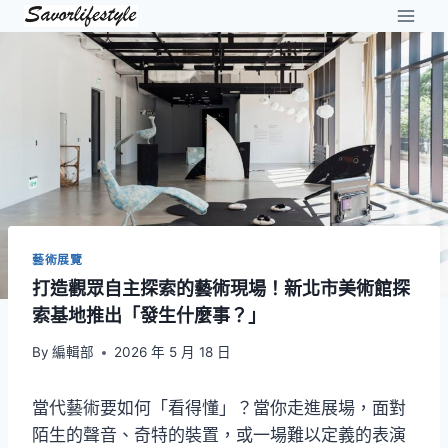
Skip
to
content
藝術展覽
打造觀眾自主探索的藝術現場！新北市美術館探
索基地推出「發生什麼事？」
By
編輯部
2026 年 5 月 18 日
當代藝術要如何「看得懂」？當你走進展場，面對
陌生的聲音、奇特的裝置，或一場難以定義的表演