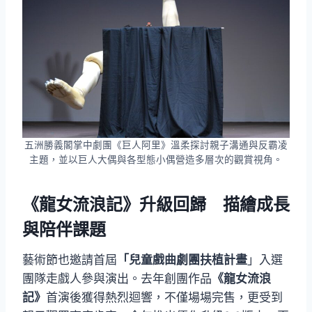
五洲勝義閣掌中劇團《巨人阿里》溫柔探討親子溝通與反霸凌
主題，並以巨人大偶與各型態小偶營造多層次的觀賞視角。
《龍女流浪記》升級回歸 描繪成長
與陪伴課題
藝術節也邀請首屆
「兒童戲曲劇團扶植計畫
」入選
團隊走戲人參與演出。去年創團作品
《龍女流浪
記》
首演後獲得熱烈迴響，不僅場場完售，更受到