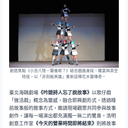
創造焦點《小丑八怪－蘭後呢？》結合戲曲身段、雜耍與高空
特技，以「非刻板英雄」重新詮釋花木蘭傳奇。
臺北海鷗劇場
《吟遊詩人忘了說故事》
以歌仔戲
「做活戲」概念為靈感，融合即興劇形式，透過睡
前故事般的敘事方式，邀請現場觀眾共同參與故事
創作，讓每一場演出都充滿獨一無二的驚喜。浩明
創意工作室
《今天的營業時間即將結束》
則將故事