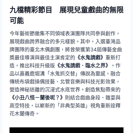
九檔精彩節目 展現兒童戲曲的無限
可能
今年藝術節邀集不同領域表演團隊共同參與創作，
展現戲曲跨界融合的多元樣貌。其中，入選臺灣品
牌團隊的臺北木偶劇團，將曾榮獲第34屆傳藝金曲
獎最佳導演與最佳主演肯定的
《水鬼請戲》
重新打
造，推出科技升級版
《水鬼請戲．臨水之界》
。作
品以嘉義鹿堀溝「水鬼抓交替」傳說為靈感，融合
傳統布袋戲操偶技藝、北管音樂與科技光影效果，
營造神秘迷離的沉浸式水底世界。創造焦點帶來的
《小丑八怪－蘭後呢？》
則結合戲曲身段、雜耍與
高空特技，以嶄新的「非典型英雄」視角重新詮釋
花木蘭傳奇。