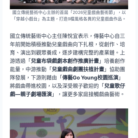
國立傳統藝術中心主辦的首屆「2026兒童戲曲藝術節」，以
「穿越小戲台」為主題，打造9檔風格各異的兒童戲曲作品。
國立傳統藝術中心主任陳悅宜表示，傳藝中心自三
年前開始積極推動兒童戲曲向下扎根，從創作、培
育、演出到觀眾養成，逐步建構完整的產業鏈。上
游透過「
兒童布袋戲劇本創作推廣計畫
」培養創作
能量，中游推動「
兒童戲曲劇團扶植計畫
」協助團
隊發展，下游則藉由「
傳藝Go Young校園巡演
」
將戲曲帶進校園，以及深受親子歡迎的「
兒童歌仔
戲—親子劇場匯演
」，讓更多家庭接觸戲曲藝術。