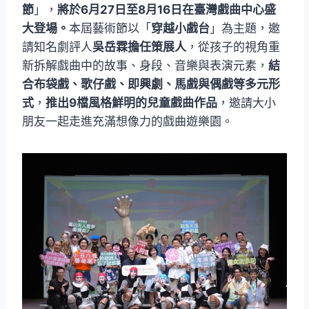
節
」，
將於6月27日至8月16日在臺灣戲曲中心盛
大登場。
本屆藝術節以「
穿越小戲台
」為主題，邀
請知名劇評人
吳岳霖擔任策展人
，從孩子的視角重
新拆解戲曲中的故事、身段、音樂與表演元素，
結
合布袋戲、歌仔戲、即興劇、馬戲與偶戲等多元形
式
，
推出9檔風格鮮明的兒童戲曲作品
，邀請大小
朋友一起走進充滿想像力的戲曲遊樂園。