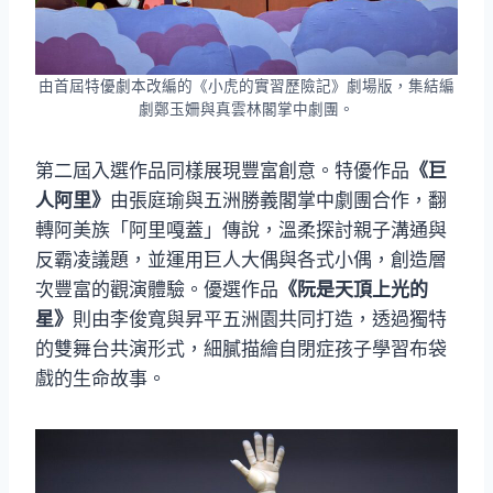
由首屆特優劇本改編的《小虎的實習歷險記》劇場版，集結編
劇鄭玉姍與真雲林閣掌中劇團。
第二屆入選作品同樣展現豐富創意。特優作品
《巨
人阿里》
由張庭瑜與五洲勝義閣掌中劇團合作，翻
轉阿美族「阿里嘎蓋」傳說，溫柔探討親子溝通與
反霸凌議題，並運用巨人大偶與各式小偶，創造層
次豐富的觀演體驗。優選作品
《阮是天頂上光的
星》
則由李俊寬與昇平五洲園共同打造，透過獨特
的雙舞台共演形式，細膩描繪自閉症孩子學習布袋
戲的生命故事。