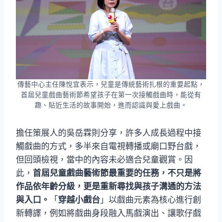
傳藝中心主任陳悅宜表示，兒童是傳統藝術扎根的重要起點，
首屆兒童戲曲藝術節希望孩子在第一次接觸戲曲時，能從有
趣、貼近生活的故事開始，進而認識與愛上戲曲。
擔任策展人的吳岳霖則分享，許多人成長過程中接
觸戲曲的方式，多半來自電視轉播或廟口野台戲，
但回頭檢視，當中的內容未必適合兒童觀賞。因
此，
首屆兒童戲曲藝術節最重要的任務，不只是將
作品依年齡分級，更是重新尋找與孩子溝通的方法
與入口。
「
穿越小戲台
」以戲曲元素為核心進行創
新轉譯，例如將戲曲身段融入馬戲演出、讓歌仔戲