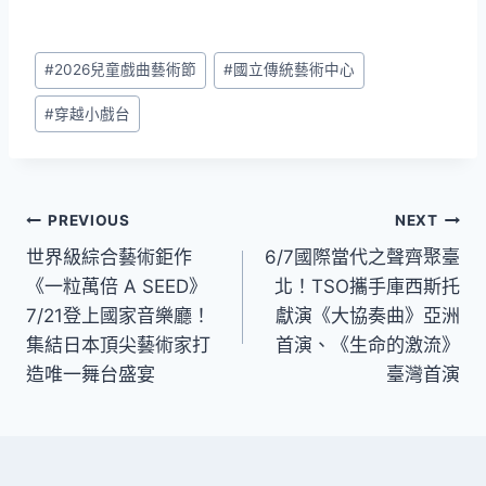
Post
#
2026兒童戲曲藝術節
#
國立傳統藝術中心
Tags:
#
穿越小戲台
文
PREVIOUS
NEXT
世界級綜合藝術鉅作
6/7國際當代之聲齊聚臺
章
《一粒萬倍 A SEED》
北！TSO攜手庫西斯托
導
7/21登上國家音樂廳！
獻演《大協奏曲》亞洲
集結日本頂尖藝術家打
首演、《生命的激流》
覽
造唯一舞台盛宴
臺灣首演