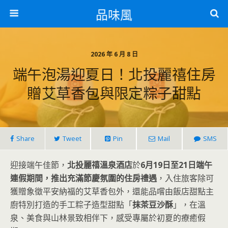
品味風
2026 年 6 月 8 日
端午泡湯迎夏日！北投麗禧住房
贈艾草香包與限定粽子甜點
Share
Tweet
Pin
Mail
SMS
迎接端午佳節，
北投麗禧溫泉酒店
於
6月19日至21日端午
連假期間，推出充滿節慶氛圍的住房禮遇
，入住旅客除可
獲贈象徵平安納福的艾草香包外，還能品嚐由飯店甜點主
廚特別打造的手工粽子造型甜點「
抹茶豆沙酥
」，在溫
泉、美食與山林景致相伴下，感受專屬於初夏的療癒假