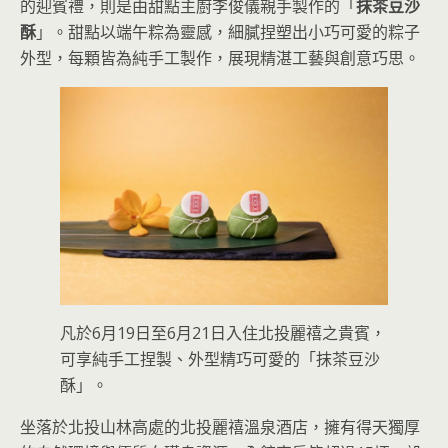
的迎賓禮，則是由甜點主廚李俊儀親手製作的「
抹茶豆沙
酥
」。甜點以端午粽為靈感，細膩捏塑出小巧可愛的粽子
外型，每顆皆為純手工製作，展現精湛工藝與創意巧思。
凡於6月19日至6月21日入住北投麗禧之貴賓，
可享純手工捏製、外型精巧可愛的「抹茶豆沙
酥」。
坐落於北投山林高處的北投麗禧溫泉酒店，擁有得天獨厚