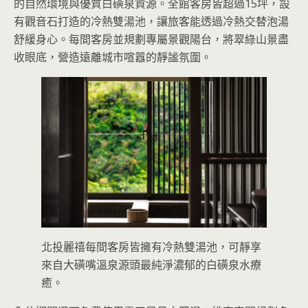
的自然環境與優質白磺泉資源。全館客房皆超過15坪，設
有觀音石打造的冷熱雙湯池，讓旅客能透過冷熱交替泡湯
舒緩身心。每間客房並規劃專屬景觀陽台，將翠綠山景盡
收眼底，營造遠離城市喧囂的靜謐氛圍。
北投麗禧每間客房皆擁有冷熱雙湯池，可靜享
來自大磺嘴溫泉源頭最純淨濃郁的白磺泉水療
癒。