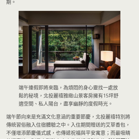
期。
端午連假即將來臨，為煩悶的身心靈找一處放
鬆的秘境，北投麗禧雅緻山景客房擁有15坪舒
適空間、私人陽台，盡享幽靜的度假時光。
端午節向來是充滿文化意涵的重要節慶，北投麗禧特別將
傳統習俗融入住宿體驗之中。入住期間贈送的艾草香包，
不僅增添節慶儀式感，也傳遞祝福與平安寓意；而最吸睛