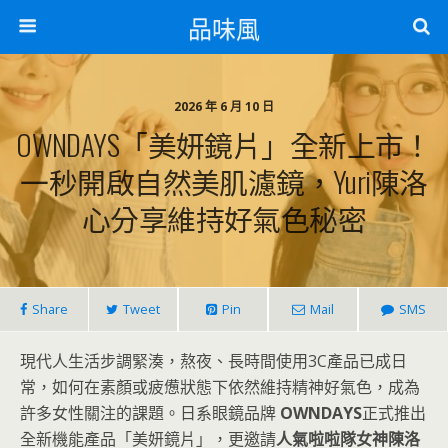
品味風
2026 年 6 月 10 日
OWNDAYS「美妍鏡片」全新上市！
一秒開啟自然美肌濾鏡，Yuri陳洛
心分享維持好氣色秘密
Share
Tweet
Pin
Mail
SMS
現代人生活步調緊湊，熬夜、長時間使用3C產品已成日
常，如何在素顏或疲憊狀態下依然維持精神好氣色，成為
許多女性關注的課題。日系眼鏡品牌
OWNDAYS
正式推出
全新機能產品「美妍鏡片」，更邀請
人氣啦啦隊女神陳洛