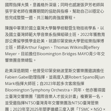
國際指揮大獎，意義格外深遠；同時也感謝張尹芳老師與
張宇安老師在備賽期間的協助與指導，幫助自己以穩定心
態完成整整一週、共三輪的高強度賽程。
陳巍中畢業於國立臺灣大學醫學檢驗暨生物技術學系，以
及國立臺灣師範大學音樂系指揮組碩士班，2022年獲教育
部公費留學獎學金赴美，就讀印第安納大學管絃樂指揮博
士班，師承Arthur Fagen、Thomas Wilkins與Jeffery
Meyer，目前擔任Bloomington Bridges MAYO青少年交
響樂團音樂總監。
赴美深造期間，他曾受印第安納波里斯交響樂團邀請擔任
Fabien Gabel助理指揮，並兩度入選Robert Spano與Jun
Märkl指揮大師班；自2023年起多次客席指揮
Bloomington Symphony Orchestra。同年，他亦獲得國
立臺灣交響樂團「國際音樂人才拔尖計畫」複賽第一名，
並受邀指揮NTSO臺灣青年交響樂團及NTSO臺灣管樂
團；2023年至2025年間更連續三度入選「TSMC × NSO ×