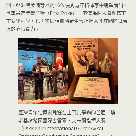
洲、亞洲與美洲等地的16位優秀青年指揮家中脫穎而出，
勇奪最高榮譽首獎（First Prize），不僅為個人職涯寫下
重要里程碑，也再次展現臺灣新生代指揮人才在國際舞台
上的亮眼實力。
臺灣青年指揮家陳巍在土耳其舉辦的首屆「埃
斯基謝希爾國際古雷爾・艾卡爾指揮大賽
（Eskişehir International Gürer Aykal