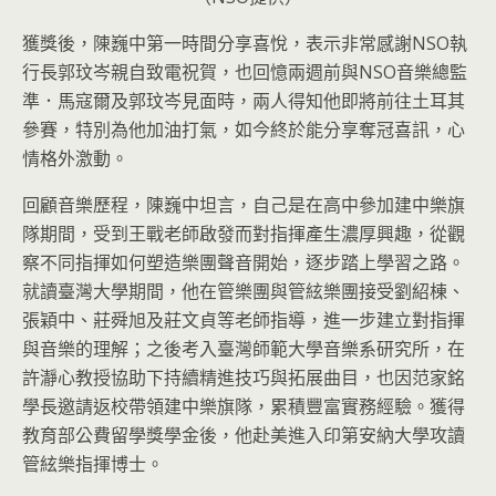
獲獎後，陳巍中第一時間分享喜悅，表示非常感謝NSO執
行長郭玟岑親自致電祝賀，也回憶兩週前與NSO音樂總監
準．馬寇爾及郭玟岑見面時，兩人得知他即將前往土耳其
參賽，特別為他加油打氣，如今終於能分享奪冠喜訊，心
情格外激動。
回顧音樂歷程，陳巍中坦言，自己是在高中參加建中樂旗
隊期間，受到王戰老師啟發而對指揮產生濃厚興趣，從觀
察不同指揮如何塑造樂團聲音開始，逐步踏上學習之路。
就讀臺灣大學期間，他在管樂團與管絃樂團接受劉紹棟、
張穎中、莊舜旭及莊文貞等老師指導，進一步建立對指揮
與音樂的理解；之後考入臺灣師範大學音樂系研究所，在
許瀞心教授協助下持續精進技巧與拓展曲目，也因范家銘
學長邀請返校帶領建中樂旗隊，累積豐富實務經驗。獲得
教育部公費留學獎學金後，他赴美進入印第安納大學攻讀
管絃樂指揮博士。