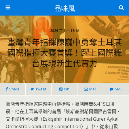
品味風
2026 年 6 月 15 日
臺灣青年指揮陳巍中勇奪土耳其
國際指揮大賽首獎！躍上國際舞
台展現新生代實力
Share
Tweet
Pin
Mail
SMS
臺灣青年指揮家陳巍中再傳捷報。臺灣時間6月15日凌
晨，他在土耳其舉辦的首屆「埃斯基謝希爾國際古雷爾・
艾卡爾指揮大賽（Eskişehir International Gürer Aykal
Orchestra Conducting Competition）」中，從來自歐