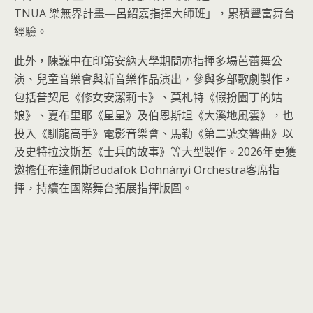
TNUA 樂無界計畫—呂紹嘉指揮大師班」，累積豐富舞台
經驗。
此外，陳巍中在印第安納大學期間亦指揮多場芭蕾舞公
演、兒童音樂會與新音樂作品演出，參與多部歌劇製作，
包括普契尼《修女安潔莉卡》、莫札特《假扮園丁的姑
娘》、夏布里耶《星星》及伯恩斯坦《大溪地風雲》，也
投入《馴龍高手》電影音樂會、馬勒《第二號交響曲》以
及史特拉汶斯基《士兵的故事》等大型製作。2026年更獲
邀擔任布達佩斯Budafok Dohnányi Orchestra客席指
揮，持續在國際舞台拓展指揮版圖。