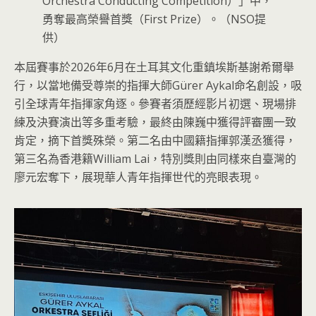
Orchestra Conducting Competition）」中，
勇奪最高榮譽首獎（First Prize）。（NSO提
供）
本屆賽事於2026年6月在土耳其文化重鎮埃斯基謝希爾舉
行，以當地備受尊崇的指揮大師Gürer Aykal命名創設，吸
引全球青年指揮家角逐。參賽者須歷經影片初選、現場排
練及決賽演出等多重考驗，最終由陳巍中獲得評審團一致
肯定，摘下首獎殊榮。第二名由中國籍指揮郭漢丞獲得，
第三名為香港籍William Lai，特別獎則由同樣來自臺灣的
廖元宏奪下，展現華人青年指揮世代的亮眼表現。