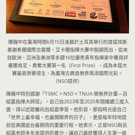
陳巍中在臺灣時間6月15日凌晨於土耳其舉行的首屆埃斯
基謝希爾國際古雷爾・艾卡爾指揮大賽中脫穎而出，從來
自歐洲、亞洲及美洲等多國16位優秀青年指揮家中獲得評
審團肯定，勇奪大賽第一名（First Prize），成為本屆大
賽最高榮譽得主，為臺灣古典音樂界再添國際光彩。
（NSO提供）
陳巍中特別感謝「TSMC × NSO × TNUA 樂無界計畫—呂
紹嘉指揮大師班」，自己自2023年至2025年間連續三度入
選，得以近距離向呂紹嘉學習。他形容，那段時光是自己
「世界上最幸福、也最開眼界的日子」，更是每年特地提
前從美國返台最期待的重要行程。他表示，正是NSO與呂
紹嘉老師多年來提供的養分，讓自己最終獲得人生第一座