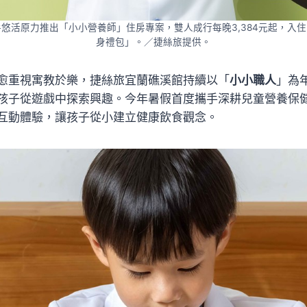
悠活原力推出「小小營養師」住房專案，雙人成行每晚3,384元起，入
身禮包」。／捷絲旅提供。
愈重視寓教於樂，捷絲旅宜蘭礁溪館持續以「
小小職人
」為
孩子從遊戲中探索興趣。今年暑假首度攜手深耕兒童營養保
互動體驗，讓孩子從小建立健康飲食觀念。