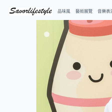
Skip
to
品味風
藝術展覽
音樂表
content