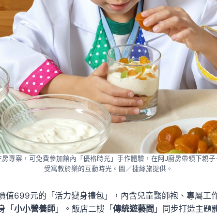
住房專案，可免費參加館內「優格時光」手作體驗，在阿J廚房帶領下親子
受寓教於樂的互動時光。圖／捷絲旅提供。
價值699元的「活力變身禮包」，內含兒童醫師袍、專屬工
身「
小小營養師
」。飯店二樓「
傳統遊藝間
」同步打造主題