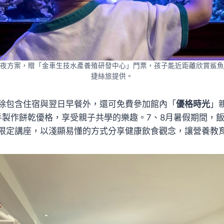
夜方案，贈「金車生技水產養殖研發中心」門票，孩子能近距離欣賞鯊魚
捷絲旅提供。
除包含住宿與翌日早餐外，還可免費參加館內「
優格時光
」
手製作餅乾優格，享受親子共學的樂趣。7、8月暑假期間，
限定講座，以淺顯易懂的方式分享健康飲食觀念，讓營養教