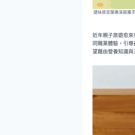
捷絲旅宜蘭礁溪館攜手
近年親子旅遊愈來
同職業體驗，引導
望藉由營養知識與