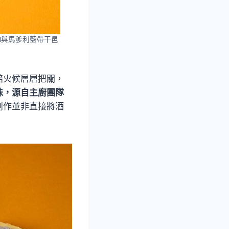
l與馬爹利藍帶干邑
焙火候層層把關，
味，源自主廚團隊
創作並非直接將酒
。