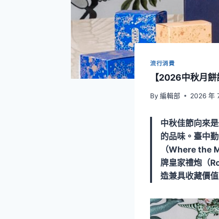
流行消費
【2026中秋月
By
編輯部
2026 年 
中秋佳節向來是
的品味。臺中勤
（Where th
牌皇家禮炮（Ro
造兼具收藏價值