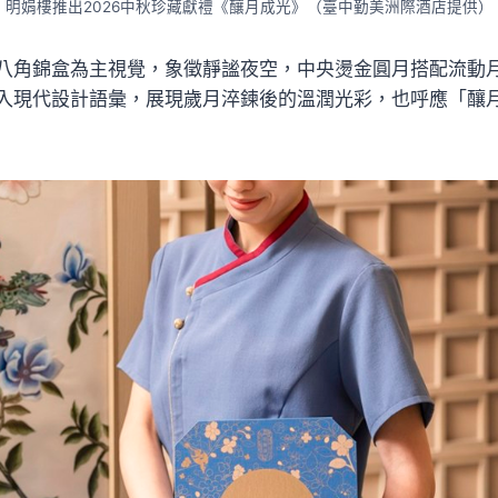
明娟樓推出2026中秋珍藏獻禮《釀月成光》（臺中勤美洲際酒店提供）
八角錦盒為主視覺，象徵靜謐夜空，中央燙金圓月搭配流動
入現代設計語彙，展現歲月淬鍊後的溫潤光彩，也呼應「釀