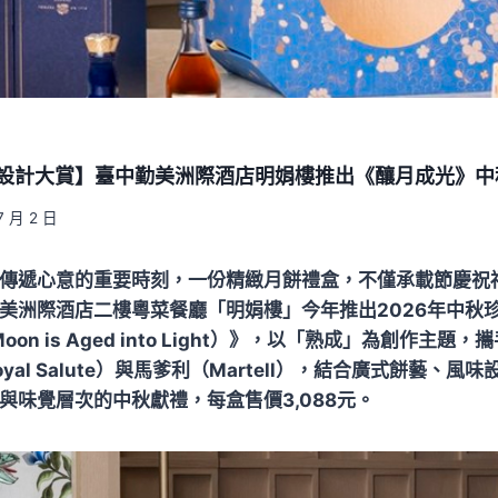
餅設計大賞】臺中勤美洲際酒店明娟樓推出《釀月成光》中
7 月 2 日
傳遞心意的重要時刻，一份精緻月餅禮盒，不僅承載節慶祝
美洲際酒店二樓粵菜餐廳「明娟樓」今年推出2026年中秋
e Moon is Aged into Light）》，以「熟成」為創作主
yal Salute）與馬爹利（Martell），結合廣式餅藝、
與味覺層次的中秋獻禮，每盒售價3,088元。