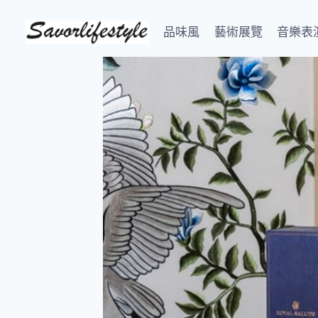
Skip
to
品味風
藝術展覽
音樂表
content