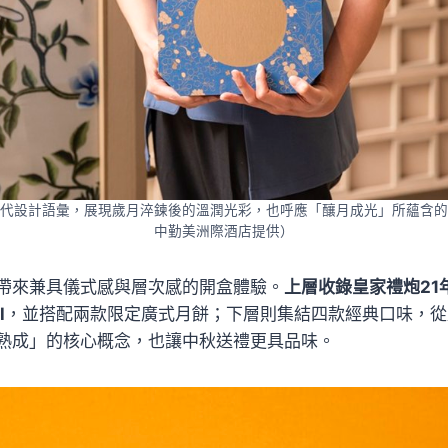
代設計語彙，展現歲月淬鍊後的溫潤光彩，也呼應「釀月成光」所蘊含的
中勤美洲際酒店提供）
帶來兼具儀式感與層次感的開盒體驗。
上層收錄皇家禮炮21
l
，並搭配兩款限定廣式月餅；下層則集結四款經典口味，從
熟成」的核心概念，也讓中秋送禮更具品味。