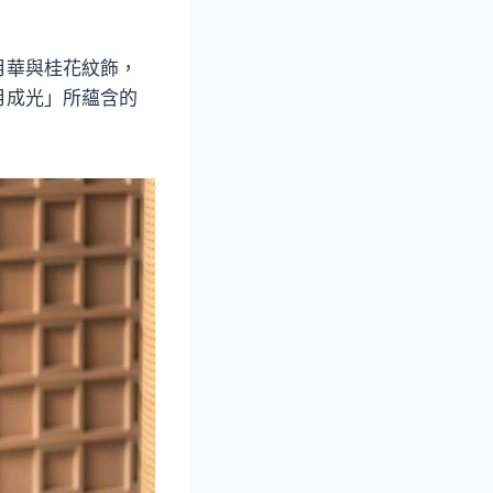
月華與桂花紋飾，
月成光」所蘊含的