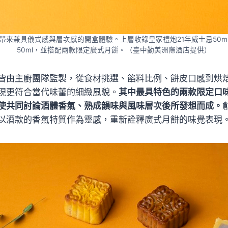
帶來兼具儀式感與層次感的開盒體驗。上層收錄皇家禮炮21年威士忌50m
50ml，並搭配兩款限定廣式月餅。（臺中勤美洲際酒店提供）
皆由主廚團隊監製，從食材挑選、餡料比例、餅皮口感到烘
現更符合當代味蕾的細緻風貌。
其中最具特色的兩款限定口
使共同討論酒體香氣、熟成韻味與風味層次後所發想而成。
以酒款的香氣特質作為靈感，重新詮釋廣式月餅的味覺表現