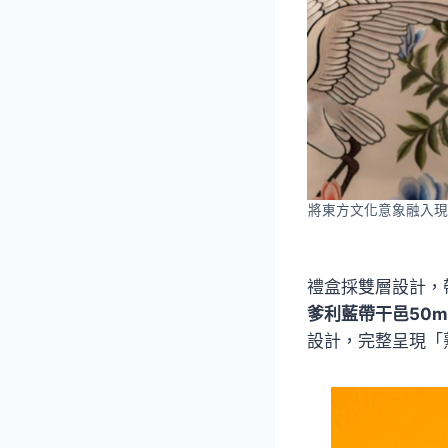
將東方文化意象融入現
禮盒採雙層設計，
爹利藍帶干邑50m
設計，完整呈現「