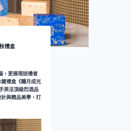
秋禮盒
福，更展現送禮者
珍藏禮盒《釀月成光
題，攜手英法頂級烈酒品
風味設計與精品美學，打