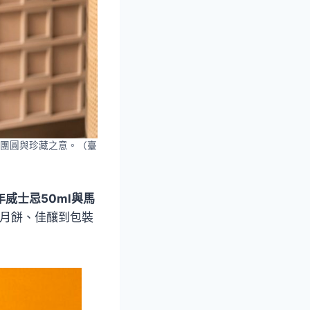
團圓與珍藏之意。（臺
年威士忌50ml與馬
月餅、佳釀到包裝