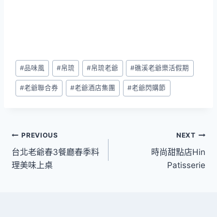
Post
#
品味風
#
帛琉
#
帛琉老爺
#
礁溪老爺樂活假期
Tags:
#
老爺聯合券
#
老爺酒店集團
#
老爺閃購節
文
PREVIOUS
NEXT
台北老爺春3餐廳春季料
時尚甜點店Hin
章
理美味上桌
Patisserie
導
覽