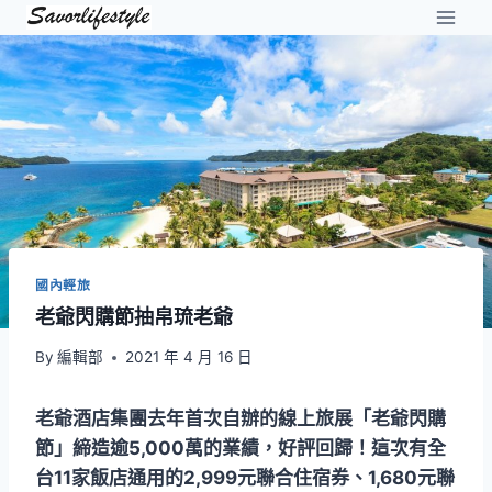
Skip
to
content
國內輕旅
老爺閃購節抽帛琉老爺
By
編輯部
2021 年 4 月 16 日
老爺酒店集團去年首次自辦的線上旅展「老爺閃購
節」締造逾5,000萬的業績，好評回歸！這次有全
台11家飯店通用的2,999元聯合住宿券、1,680元聯