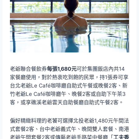
老爺聯合餐飲券
每張1,680元
可於集團飯店內共14
家餐廳使用，對於熱衷吃到飽的民眾，持1張券可享
台北老爺Le Café咖啡廳自助式午餐或晚餐2客、新
竹老爺Le Café咖啡廳午、晚餐2客或自助下午茶3
客，或享礁溪老爺雲天自助餐廳自助式午餐2客。
偏好精緻料理的老饕可選擇北投老爺1,480元午間法
式套餐2客、台中老爺義式午、晚間雙人套餐、南港
老爺午間套餐2客或傳藝老爺手路菜中餐廳「
工夫香