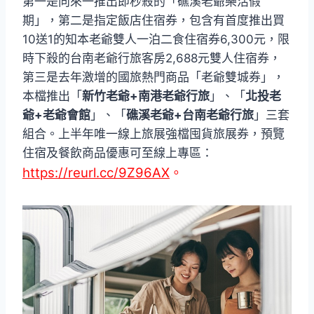
第一是向來一推出即秒殺的「礁溪老爺樂活假
期」，第二是指定飯店住宿券，包含有首度推出買
10送1的知本老爺雙人一泊二食住宿券6,300元，限
時下殺的台南老爺行旅客房2,688元雙人住宿券，
第三是去年激增的國旅熱門商品「老爺雙城券」，
本檔推出「
新竹老爺+南港老爺行旅
」、「
北投老
爺+老爺會館
」、「
礁溪老爺+台南老爺行旅
」三套
組合。上半年唯一線上旅展強檔囤貨旅展券，預覽
住宿及餐飲商品優惠可至線上專區：
https://reurl.cc/9Z96AX
。