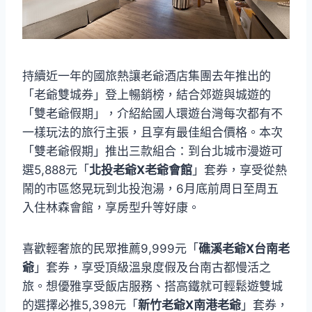
持續近一年的國旅熱讓老爺酒店集團去年推出的
「老爺雙城券」登上暢銷榜，結合郊遊與城遊的
「雙老爺假期」，介紹給國人環遊台灣每次都有不
一樣玩法的旅行主張，且享有最佳組合價格。本次
「雙老爺假期」推出三款組合：到台北城市漫遊可
選5,888元「
北投老爺X老爺會館
」套券，享受從熱
鬧的市區悠晃玩到北投泡湯，6月底前周日至周五
入住林森會館，享房型升等好康。
喜歡輕奢旅的民眾推薦9,999元「
礁溪老爺X台南老
爺
」套券，享受頂級溫泉度假及台南古都慢活之
旅。想優雅享受飯店服務、搭高鐵就可輕鬆遊雙城
的選擇必推5,398元「
新竹老爺X南港老爺
」套券，