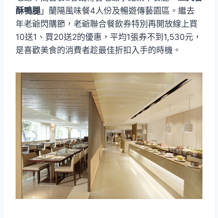
酥鴨腿
」蘭陽風味餐4人份及暢遊傳藝園區。繼去
年老爺閃購節，老爺聯合餐飲券特別再開放線上買
10送1、買20送2的優惠，平均1張券不到1,530元，
是喜歡美食的消費者趁最佳折扣入手的時機。