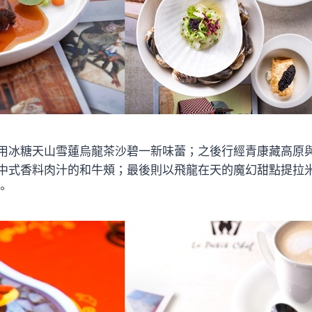
用冰糖天山雪蓮烏龍茶沙碧一新味蕾；之後行經青康藏高原
中式香料肉汁的和牛頰；最後則以飛龍在天的魔幻甜點提拉
。