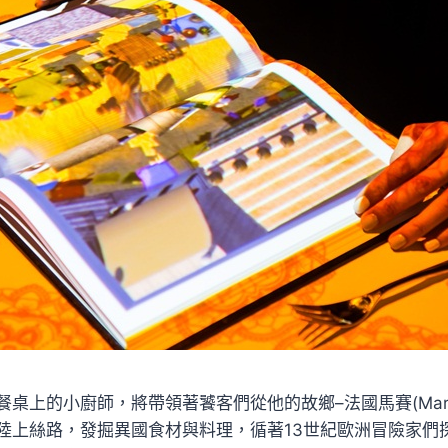
桌上的小廚師，將帶領著饕客們從他的故鄉–法國馬賽(Marse
陸上絲路，發掘異國食材與料理，循著13世紀歐洲冒險家們