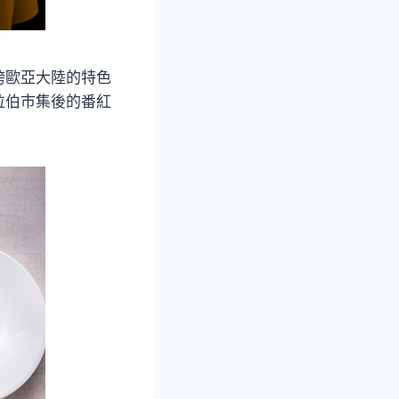
跨歐亞大陸的特色
拉伯市集後的番紅