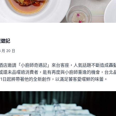
東遊記
6 月 20 日
酒店邀請「小廚師奇遇記」來台客座，人氣話題不斷造成轟動
或還未品嚐過消費者，能有再度與小廚師重逢的機會，台北
b自7月1日起將帶著他的全新創作，以滿足饕客愛嚐鮮的味蕾。