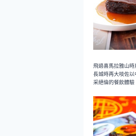
飛過喜馬拉雅山時
長城時再大啖佐以
采絕倫的餐飲體驗