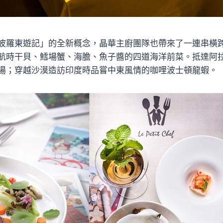
波羅東遊記」的全新概念，晶華主廚團隊也帶來了一連串橫
航時干貝、鱈場蟹、海膽、魚子醬的四道海洋前菜。抵達阿
湯；穿越沙漠造訪印度時品嘗中東風情的咖哩波士頓龍蝦。