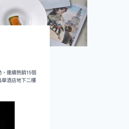
，連續熱銷15個
晶華酒店地下二樓