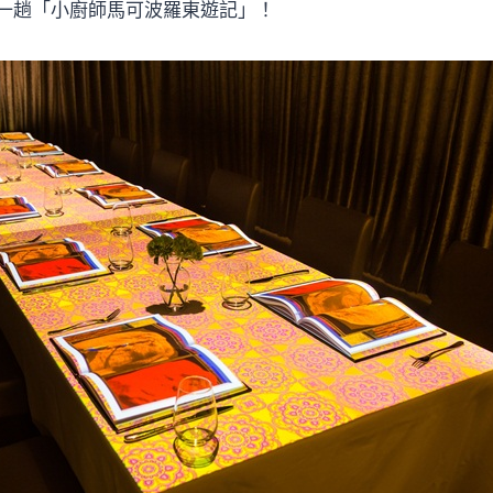
一趟「小廚師馬可波羅東遊記」！