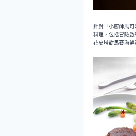
針對「小廚師馬可
料理，包括冒險啟
花皮塔餅馬賽海鮮