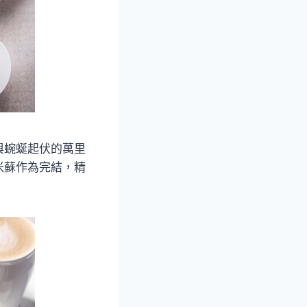
與蜿蜒起伏的萬里
米蘇作為完結，精