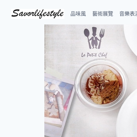
Skip
to
品味風
藝術展覽
音樂表
content