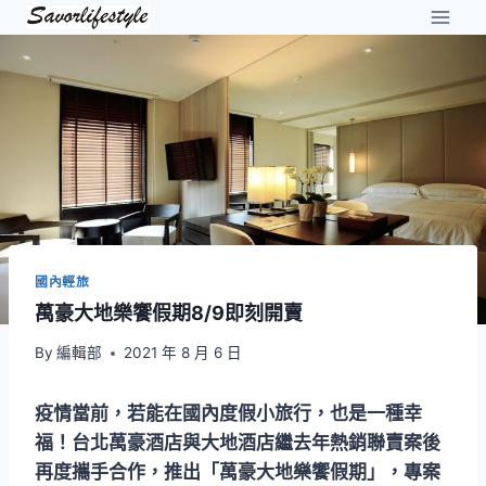
Skip
to
content
國內輕旅
萬豪大地樂饗假期8/9即刻開賣
By
編輯部
2021 年 8 月 6 日
疫情當前，若能在國內度假小旅行，也是一種幸
福！台北萬豪酒店與大地酒店繼去年熱銷聯賣案後
再度攜手合作，推出「萬豪大地樂饗假期」，專案