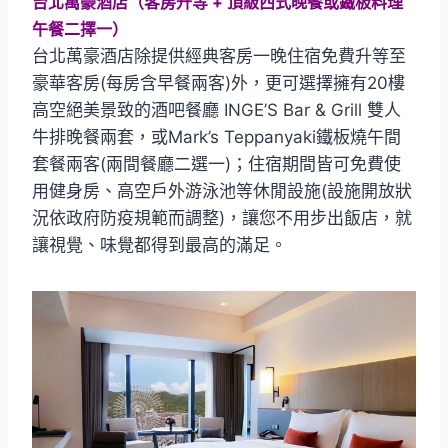
台北萬豪酒店（客房升等 + 頂級西式晚餐或鐵板料理
午餐二擇一）
台北萬豪酒店除提供經典客房一晚住宿免費升等至
豪華客房(每房含早餐兩客)外，更可選擇擁有20樓
高空絕美景致的酒吧餐廳 INGE’S Bar & Grill 雙人
牛排晚餐兩套，或Mark’s Teppanyaki鐵板燒午間
套餐兩客(兩間餐廳二選一)；住宿期間皆可免費使
用健身房、高空戶外游泳池等休閒設施(設施開放狀
況依政府防疫規範而調整)，讓您不用步出飯店，就
讓視覺、味覺都得到最高的滿足。