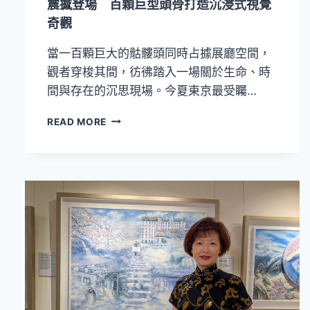
震撼登場 百顆巨型頭骨打造沉浸式視覺
動
奇觀
的
跨
當一百顆巨大的骷髏頭同時占據展廳空間，
文
化
觀者穿梭其間，彷彿踏入一場關於生命、時
海
間與存在的沉思現場。今夏東京最受矚…
洋
敘
東
READ MORE
事》
京
探
必
索
看
海
藝
洋
術
與
展！
生
RON
命
MUECK
的
超
多
寫
重
實
連
雕
結
塑