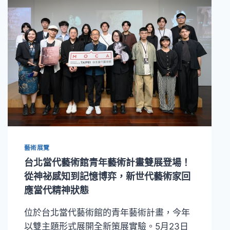
藝
術
交
流！
高
美
館
《漂
流
宴》
聚
焦
全
藝術展覽
球
化
台北當代藝術館青年藝術計畫雙展登場！
下
從神祕感知到記憶博弈，新世代藝術家回
的
應當代精神狀態
遷
徙、
位於台北當代藝術館的青年藝術計畫，今年
離
散
以雙主題形式展開全新策展實驗。5月23日