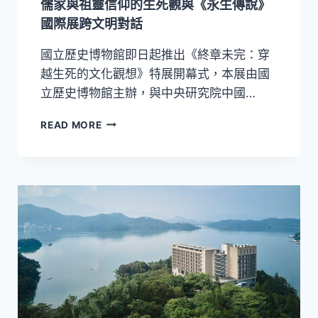
儒家與祖靈信仰的生死觀與《永生傳說》
與
國際展跨文明對話
跨
媒
國立歷史博物館即日起推出《終章未完：穿
材
創
越生死的文化觀想》特展開幕式，本展由國
作
立歷史博物館主辦，與中央研究院中國…
展
開
史
READ MORE
當
博
代
館
視
《終
覺
章
對
未
話
完》
特
展!！
佛
教、
道
教、
儒