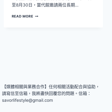
與
至8月30日，當代館邀請兩位長期…
人
文
台
READ MORE
關
北
懷
當
代
藝
術
館
青
年
藝
術
計
畫
雙
【媒體相關與業務合作】任何相關活動配合與協助，
展
請寫信至信箱，我將盡快回覆您的問題。信箱：
登
場！
savorlifestyle@gmail.com
從
神