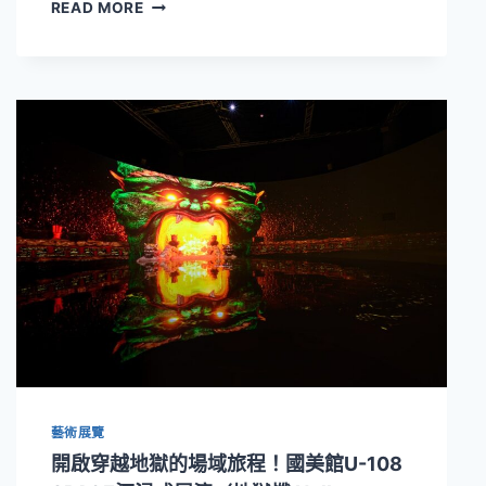
張
READ MORE
立
人
《RE：
戰
鬥
之
城》
重
返
高
雄
登
場！
內
惟
藝
術
中
藝術展覽
心
攜
開啟穿越地獄的場域旅程！國美館U-108
手