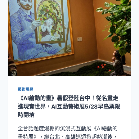
對
日，
話
守
護
台
灣
僅
存
石
虎！
日
月
潭
雲
藝術展覽
品
攜
《AI繪動的畫》暑假登陸台中！從名畫走
手
進現實世界，AI互動藝術展5/28早鳥票限
林
時開搶
保
署、
全台話題度爆棚的沉浸式互動展《AI繪動的
生
多
畫特展》，繼台北、高雄巡迴掀起熱潮後，