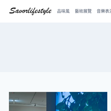
Skip
to
品味風
藝術展覽
音樂表
content