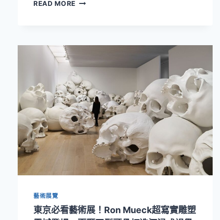
登
READ MORE
上
一
艘
舟，
乘
著
黑
潮
漂
流！
臺
南
市
美
術
館
《隨
波
藝術展覽
逐
潮：
東京必看藝術展！Ron Mueck超寫實雕塑
流