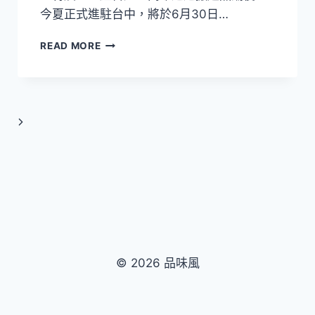
所
今夏正式進駐台中，將於6月30日…
首
推
《AI
READ MORE
「里
繪
山
動
森
的
林
畫》
特
暑
Next
展」
假
登
Page
陸
台
中！
從
名
畫
走
© 2026 品味風
進
現
實
世