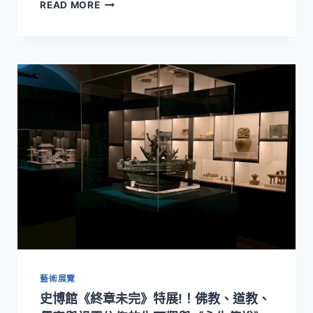
誠
READ MORE
品
畫
廊
「蘭
昭
形、
謝
福
源
雙
個
展」
6/13
登
場！
以
0.2
公
藝術展覽
分
工
史博館《終章未完》特展!！佛教、道教、
筆