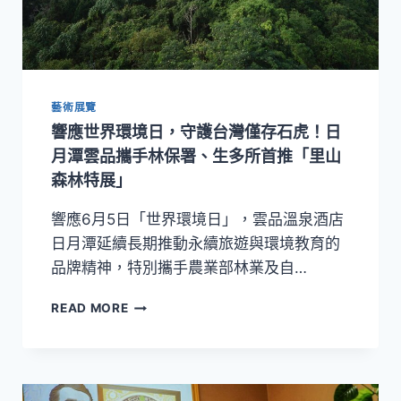
家
與
祖
靈
信
藝術展覽
仰
的
響應世界環境日，守護台灣僅存石虎！日
生
月潭雲品攜手林保署、生多所首推「里山
死
森林特展」
觀
與
響應6月5日「世界環境日」，雲品溫泉酒店
《永
生
日月潭延續長期推動永續旅遊與環境教育的
傳
品牌精神，特別攜手農業部林業及自…
說》
國
響
READ MORE
際
應
展
世
跨
界
文
環
明
境