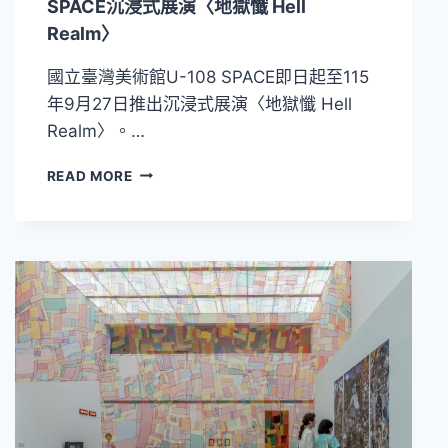
SPACE沉浸式展演〈地獄懺 Hell
台
Realm〉
電
公
國立臺灣美術館U-108 SPACE即日起至115
共
藝
年9月27日推出沉浸式展演〈地獄懺 Hell
術，
Realm〉。…
重
啟
開
READ MORE
跨
啟
越
穿
14
越
年
地
的
獄
創
的
作
場
宇
域
宙
旅
程！
國
美
館