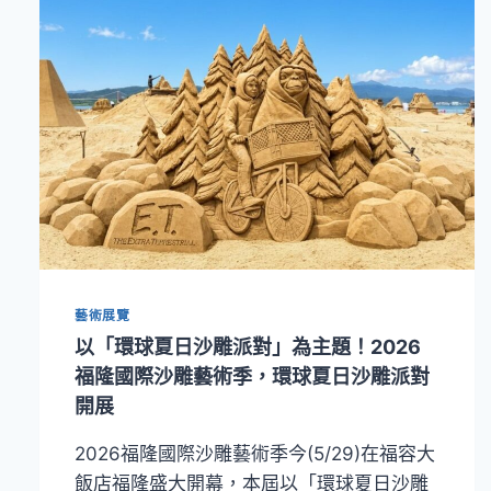
鄉
兒
童！
大
地
酒
店
攜
手
「法
官
畫
家」
郭
藝術展覽
豫
以「環球夏日沙雕派對」為主題！2026
珍
福隆國際沙雕藝術季，環球夏日沙雕派對
辦
開展
公
益
畫
2026福隆國際沙雕藝術季今(5/29)在福容大
展
飯店福隆盛大開幕，本屆以「環球夏日沙雕