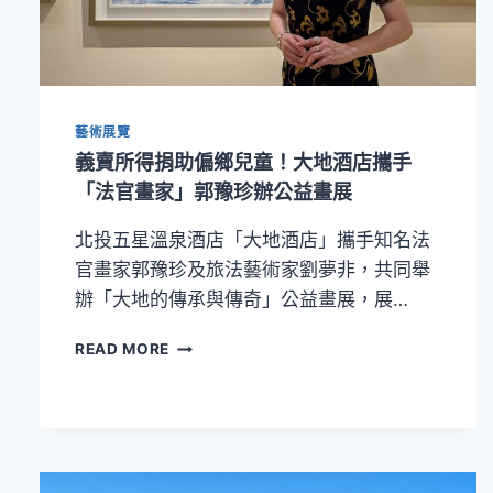
震
撼
登
場
百
藝術展覽
顆
巨
義賣所得捐助偏鄉兒童！大地酒店攜手
型
「法官畫家」郭豫珍辦公益畫展
頭
骨
北投五星溫泉酒店「大地酒店」攜手知名法
打
官畫家郭豫珍及旅法藝術家劉夢非，共同舉
造
沉
辦「大地的傳承與傳奇」公益畫展，展…
浸
式
義
READ MORE
視
賣
覺
所
奇
得
觀
捐
助
偏