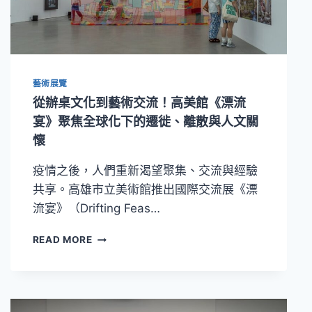
U-
108
SPACE
沉
浸
藝術展覽
式
展
從辦桌文化到藝術交流！高美館《漂流
演
宴》聚焦全球化下的遷徙、離散與人文關
〈地
懷
獄
懺
疫情之後，人們重新渴望聚集、交流與經驗
HELL
REALM〉
共享。高雄市立美術館推出國際交流展《漂
流宴》（Drifting Feas…
從
READ MORE
辦
桌
文
化
到