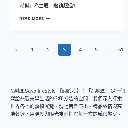
派對」為主題，邀請超過1…
以
READ MORE
「環
球
夏
日
Page
沙
Previous
1
2
3
4
5
...
51
雕
navigation
派
Page
對」
為
主
題！
2026
品味風Savorlifestyle 【關於我】：「品味風」是一個
福
獻給熱愛美學生活的你所打造的空間。我們深入探索
隆
世界各地的藝術展覽、現場音樂演出、精品旅宿與高
國
際
端餐飲，用溫度與眼光為你精選每一次的感官饗宴。
沙
雕