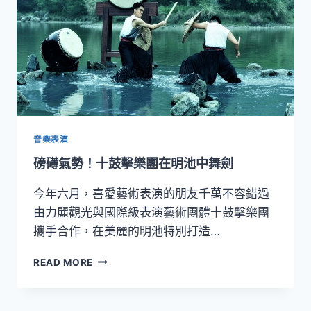
天
藝
術
節
音樂表演
磅礡氣勢！十鼓擊樂團在明池中舞劍
今年六月，喜愛藝術表演的朋友千萬不容錯過
由力麗觀光與國際級表演藝術團體十鼓擊樂團
攜手合作，在美麗的明池特別打造…
磅
READ MORE
礡
氣
勢！