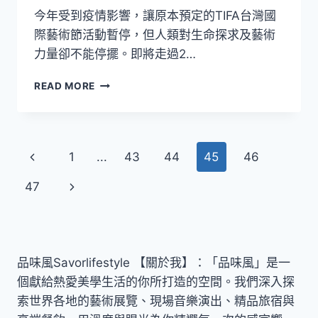
今年受到疫情影響，讓原本預定的TIFA台灣國
際藝術節活動暫停，但人類對生命探求及藝術
力量卻不能停擺。即將走過2…
2021TIFA
READ MORE
台
灣
國
際
Page
Previous
1
...
43
44
45
46
藝
術
navigation
Page
Next
47
節
宣
Page
告
活
動
品味風Savorlifestyle 【關於我】：「品味風」是一
個獻給熱愛美學生活的你所打造的空間。我們深入探
索世界各地的藝術展覽、現場音樂演出、精品旅宿與