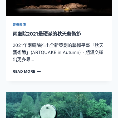
現
音樂表演
兩廳院2021最硬派的秋天藝術節
2021年兩廳院推出全新策劃的藝術平臺「秋天
藝術節」(ARTQUAKE in Autumn)，期望交織
出更多思…
兩
READ MORE
廳
院
2021
最
硬
派
的
秋