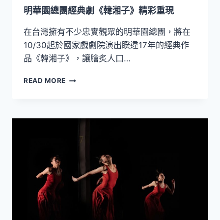
明華園總團經典劇《韓湘子》精彩重現
在台灣擁有不少忠實觀眾的明華園總團，將在
10/30起於國家戲劇院演出睽違17年的經典作
品《韓湘子》，讓膾炙人口…
明
READ MORE
華
園
總
團
經
典
劇
《韓
湘
子》
精
彩
重