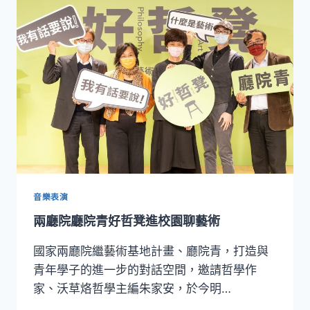
技
與
視
覺
藝
術
跨
界
創
作
音樂表演
兩廳院廳院青好哲凳進校園聊藝術
國家兩廳院繼藝術基地計畫、廳院青，打造與
青年學子的進一步的對話空間，邀請哲學作
家、沃草烙哲學主編朱家安，於今明…