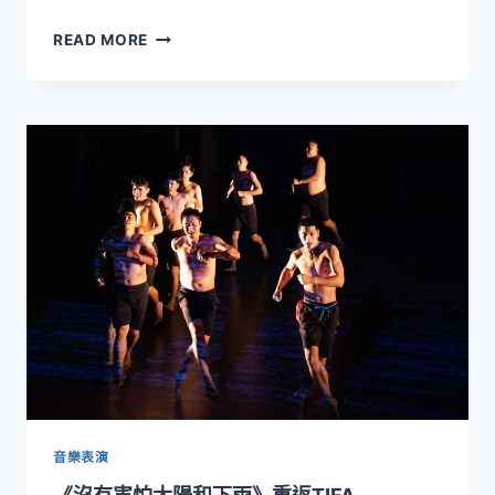
《複
READ MORE
眼
人》
四
月
臺
中
歌
劇
院
首
演
音樂表演