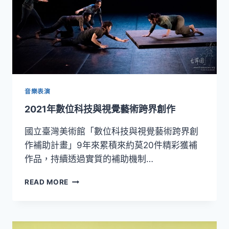
術
學
習
環
境
音樂表演
2021年數位科技與視覺藝術跨界創作
國立臺灣美術館「數位科技與視覺藝術跨界創
作補助計畫」9年來累積來約莫20件精彩獲補
作品，持續透過實質的補助機制…
2021
READ MORE
年
數
位
科