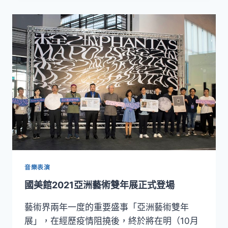
35
週
年
形
象
影
片
具
有
未
來
精
神
音樂表演
國美館2021亞洲藝術雙年展正式登場
藝術界兩年一度的重要盛事「亞洲藝術雙年
展」，在經歷疫情阻撓後，終於將在明（10月