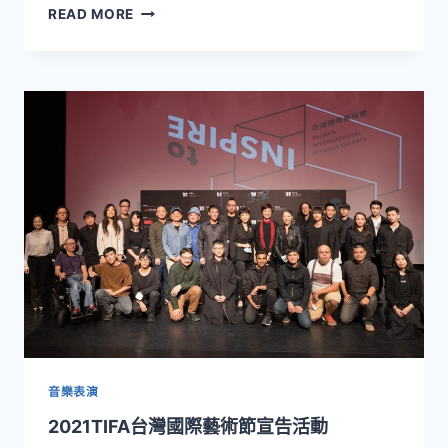
兩
READ MORE
廳
院
廳
院
青
好
哲
凳
進
校
園
聊
藝
術
音樂表演
2021TIFA台灣國際藝術節宣告活動