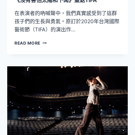
《沒有害怕太陽和下雨》重返TIFA
在表演者的吶喊聲中，我們真實感受到了這群
孩子們的生長與勇氣。原訂於2020年台灣國際
藝術節（TIFA）的演出作…
《沒
READ MORE
有
害
怕
太
陽
和
下
雨》
重
返
TIFA