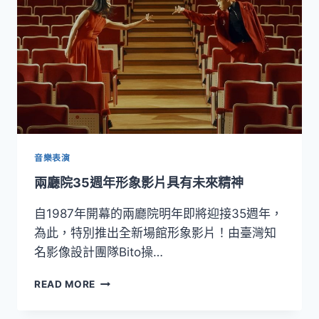
術
季
開
跑
音樂表演
兩廳院35週年形象影片具有未來精神
自1987年開幕的兩廳院明年即將迎接35週年，
為此，特別推出全新場館形象影片！由臺灣知
名影像設計團隊Bito操…
兩
READ MORE
廳
院