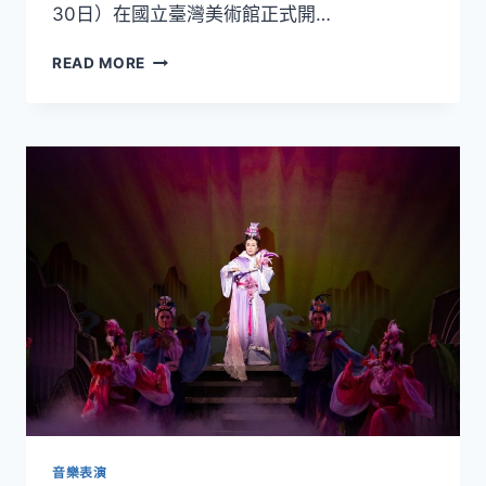
30日）在國立臺灣美術館正式開…
國
READ MORE
美
館
2021
亞
洲
藝
術
雙
年
展
正
式
登
場
音樂表演