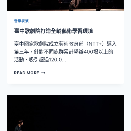
音樂表演
臺中歌劇院打造全齡藝術學習環境
臺中國家歌劇院成立藝術教育部（NTT+）邁入
第三年，針對不同族群累計舉辦400場以上的
活動、吸引超過120,0…
臺
READ MORE
中
歌
劇
院
打
造
全
齡
藝