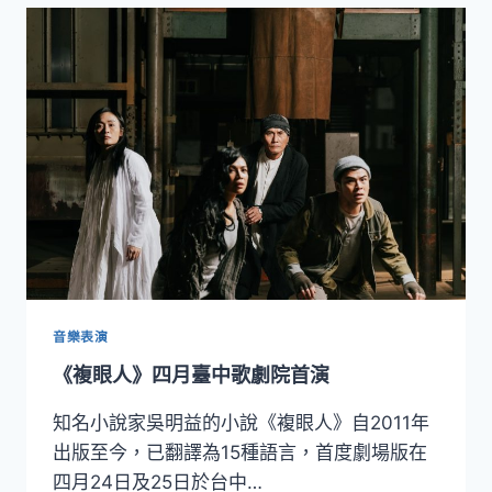
十
鼓
擊
樂
團
在
明
池
中
舞
劍
音樂表演
《複眼人》四月臺中歌劇院首演
知名小說家吳明益的小說《複眼人》自2011年
出版至今，已翻譯為15種語言，首度劇場版在
四月24日及25日於台中…