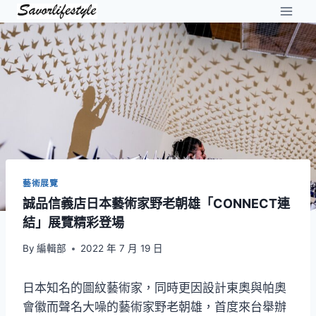
Skip
to
content
藝術展覽
誠品信義店日本藝術家野老朝雄「CONNECT連
結」展覽精彩登場
By
編輯部
2022 年 7 月 19 日
日本知名的圖紋藝術家，同時更因設計東奧與帕奧
會徽而聲名大噪的藝術家野老朝雄，首度來台舉辦