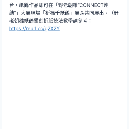
台，紙鶴作品即可在「野老朝雄“CONNECT連
結”」大展現場「祈福千紙鶴」展區共同展出。（野
老朝雄紙鶴獨創折紙技法教學請參考：
https://reurl.cc/g2X2Y