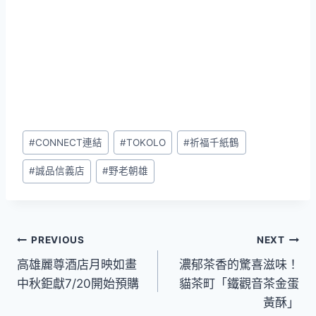
Post
#
CONNECT連結
#
TOKOLO
#
祈福千紙鶴
Tags:
#
誠品信義店
#
野老朝雄
文
PREVIOUS
NEXT
高雄麗尊酒店月映如畫
濃郁茶香的驚喜滋味！
章
中秋鉅獻7/20開始預購
貓茶町「鐵觀音茶金蛋
導
黃酥」