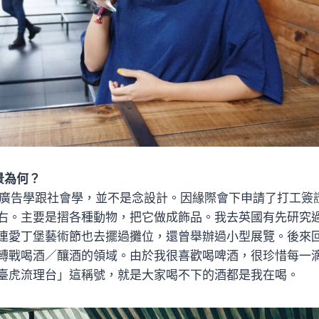
景為何？
廣告學跟社會學，並不是念設計。因緣際會下申請了打工簽
右。主要是摺各種動物，把它做成飾品。我去英國有先研究
連愛丁堡藝術節也去擺過攤位，還曾舉辦過小型展覽。後來
轉戰喝酒／釀酒的領域。由於我很喜歡喝啤酒，很珍惜每一
臺虎流理台」這稱號，就是大家喝不下的酒都是我在喝。