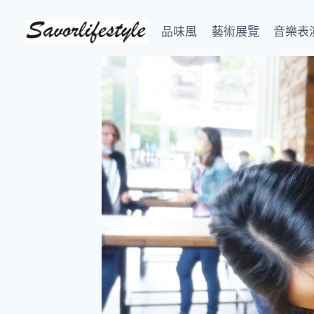
Skip
to
品味風
藝術展覽
音樂表
content