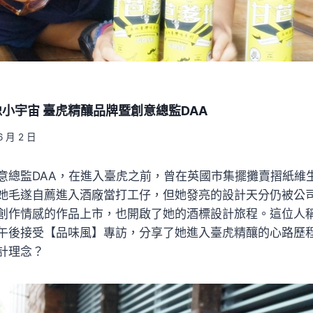
小宇宙 臺虎精釀品牌暨創意總監DAA
6 月 2 日
意總監DAA，在進入臺虎之前，曾在英國市集擺攤賣摺紙維
她毛遂自薦進入酒廠當打工仔，但她發亮的設計天分仍被公
創作情感的作品上市，也開啟了她的酒標設計旅程。這位人
午後接受【品味風】專訪，分享了她進入臺虎精釀的心路歷
計理念？