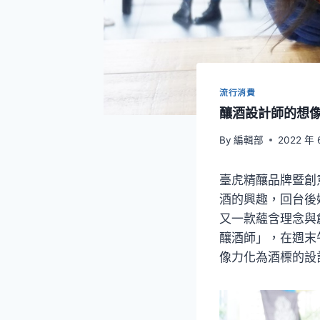
流行消費
釀酒設計師的想像
By
編輯部
2022 年 
臺虎精釀品牌暨創
酒的興趣，回台後
又一款蘊含理念與
釀酒師」，在週末
像力化為酒標的設