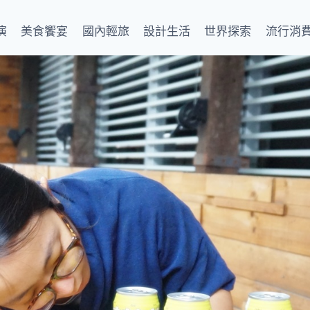
演
美食饗宴
國內輕旅
設計生活
世界探索
流行消