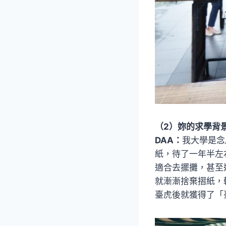
（2）妳的求學背
DAA：
我大學是念
紙，待了一年半左
適合去擺攤，甚至
就漸漸捨棄摺紙，
臺虎後就獲得了「