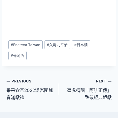
Post
#
Enoteca Taiwan
#
久野九平治
#
日本酒
Tags:
#
葡萄酒
文
PREVIOUS
NEXT
采采食茶2022溫馨圍爐
臺虎精釀「阿啡正傳」
章
春滿獻禮
致敬經典鉅獻
導
覽