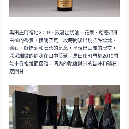
黒田庄町福地2019，散發出奶油、花束、哈密瓜和
白桃的香氣，接觸空氣一段時間後出現些許煙燻、
礦石、鮮奶油和蘑菇的氣息，呈現出華麗的層次，
深沉細緻的餘味在口中蔓延。黒田庄町門柳2019香
氣十分複雜而優雅，清爽的酸度與米的旨味和礦石
感回甘。