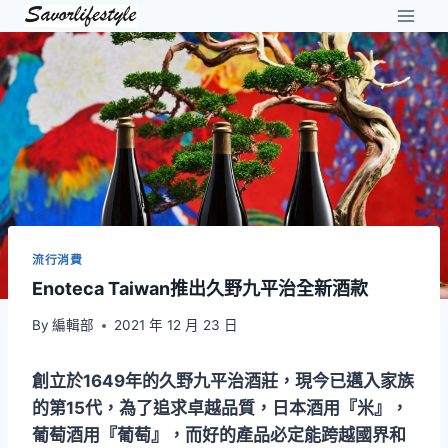
Skip
to
content
流行消費
Enoteca Taiwan推出久野九平治全新酒款
By
編輯部
2021 年 12 月 23 日
創立於1649年的久野九平治酒莊，現今已邁入家族
的第15代，為了追求卓越品質，日本酒用『米』，
葡萄酒用『葡萄』，而好的產品必定能跨越國界和