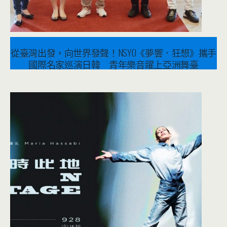
從臺灣出發，向世界發聲！NSYO《夢響．狂想》攜手
國際名家巡演日韓 青年樂音躍上亞洲舞臺
2026 年 7 月 21 日
音樂表演