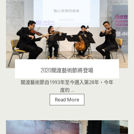
歌
劇
院
夏
夜
光
音
祭
2020關渡藝術節將登場
關渡藝術節自1993年至今邁入第28年，今年
2020 年 9 月 9 日
|
音樂表演
度的 …
2020
Read More
關
渡
藝
術