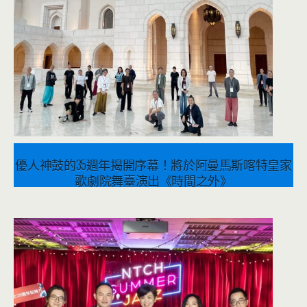
優人神鼓的35週年揭開序幕！將於阿曼馬斯喀特皇家
歌劇院舞臺演出《時間之外》
2023 年 3 月 17 日
音樂表演