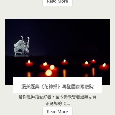
唐
Read More
美
雲
歌
仔
戲
團
光
華
之
君
絕美經典《花神祭》再登國家兩廳院
若你是舞蹈愛好者，至今仍未曾看過無垢舞
2020 年 10 月 30 日
|
音樂表演
蹈劇場的《 …
絕
Read More