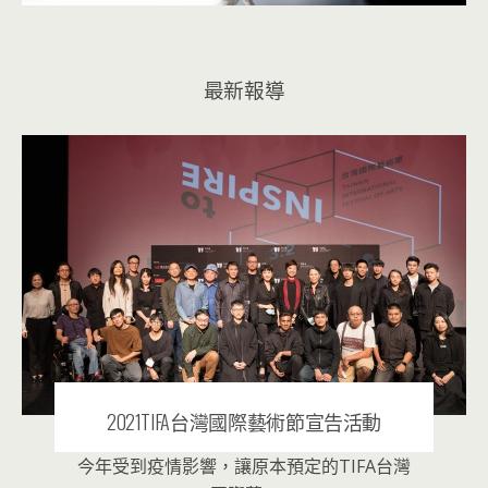
最新報導
2021TIFA台灣國際藝術節宣告活動
今年受到疫情影響，讓原本預定的TIFA台灣
2020 年 12 月 1 日
|
音樂表演