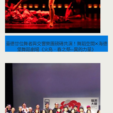
臺德廿位舞者與交響樂團磅礡共演！舞蹈空間✕海德
堡舞蹈劇場《火鳥．春之祭─異的力量》
2024 年 5 月 10 日
音樂表演