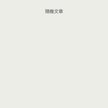
作
鯤
隨機文章
鯓
平
卷