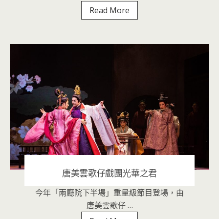
優
Read More
人
神
鼓
於
新
光
三
越
演
出
唐美雲歌仔戲團光華之君
今年「兩廳院下半場」重量級節目登場，由
2020 年 11 月 4 日
|
音樂表演
唐美雲歌仔 …