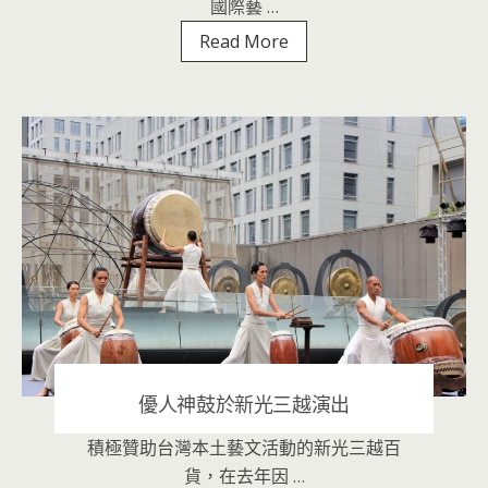
國際藝 …
2021TIFA
Read More
台
灣
國
際
藝
術
節
宣
告
活
動
優人神鼓於新光三越演出
積極贊助台灣本土藝文活動的新光三越百
2020 年 11 月 5 日
|
音樂表演
貨，在去年因 …