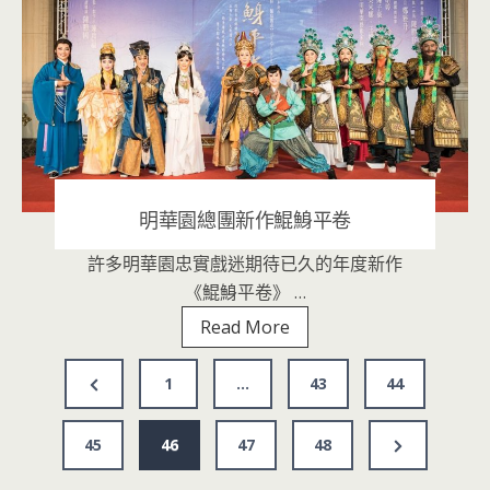
《花
神
祭》
明華園總團新作鯤鯓平卷
許多明華園忠實戲迷期待已久的年度新作
2020 年 7 月 21 日
|
音樂表演
《鯤鯓平卷》 …
明
Read More
華
文
園
Previous
1
…
43
44
總
章
Page
團
Next
分
45
46
47
48
新
Page
頁