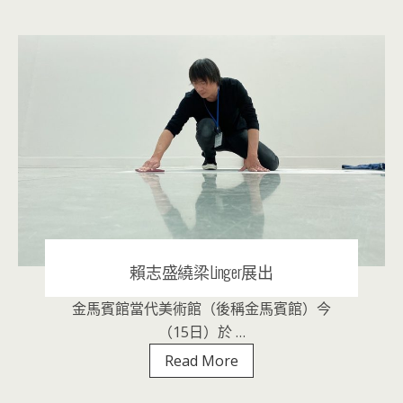
高
美
館
與
城
市
的
未
來
想
像
賴志盛繞梁Linger展出
金馬賓館當代美術館（後稱金馬賓館）今
2020 年 10 月 15 日
|
音樂表演
（15日）於 …
賴
Read More
志