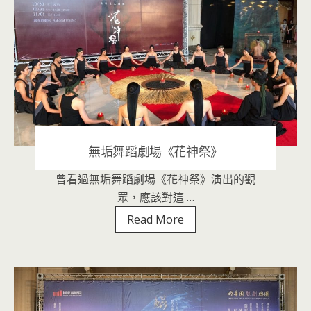
節
將
登
場
無垢舞蹈劇場《花神祭》
曾看過無垢舞蹈劇場《花神祭》演出的觀
2020 年 8 月 6 日
|
音樂表演
眾，應該對這 …
無
Read More
垢
舞
蹈
劇
場