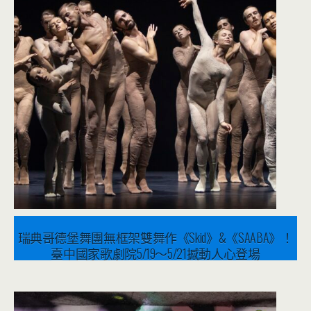
瑞典哥德堡舞團無框架雙舞作《Skid》&《SAABA》！
臺中國家歌劇院5/19～5/21撼動人心登場
2023 年 3 月 28 日
音樂表演