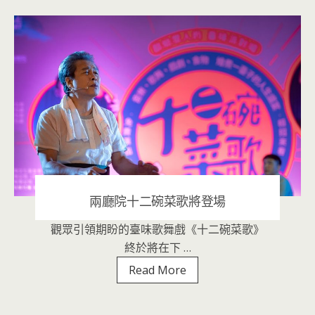
盛
繞
梁
Linger
展
出
兩廳院十二碗菜歌將登場
觀眾引領期盼的臺味歌舞戲《十二碗菜歌》
2020 年 9 月 23 日
|
音樂表演
終於將在下 …
兩
Read More
廳
院