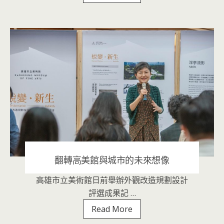
美
經
典
《花
神
祭》
再
登
國
家
兩
廳
翻轉高美館與城市的未來想像
院
高雄市立美術館日前舉辦外觀改造規劃設計
2020 年 10 月 29 日
|
音樂表演
評選成果記 …
翻
Read More
轉