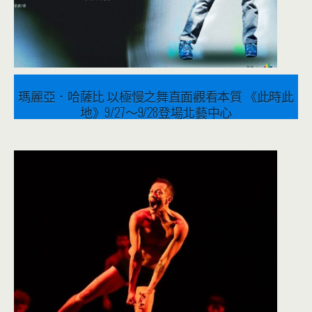
瑪麗亞．哈薩比 以極慢之舞直面觀看本質 《此時此
地》9/27～9/28登場北藝中心
2025 年 9 月 25 日
音樂表演