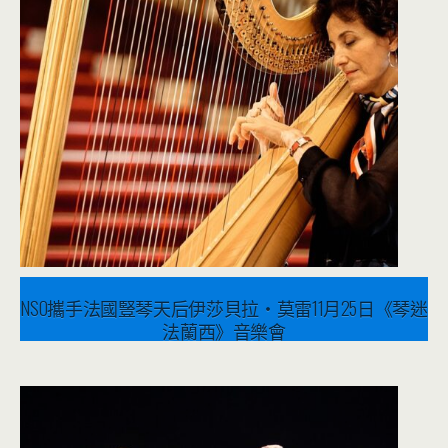
NSO攜手法國豎琴天后伊莎貝拉‧莫雷11月25日《琴迷
法蘭西》音樂會
2022 年 11 月 23 日
音樂表演