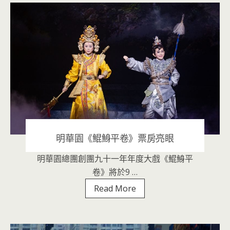
十
二
碗
菜
歌
將
登
場
明華園《鯤鯓平卷》票房亮眼
明華園總團創團九十一年年度大戲《鯤鯓平
2020 年 9 月 17 日
|
音樂表演
卷》將於9 …
明
Read More
華
園
《鯤