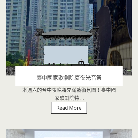
鯓
平
卷》
票
房
亮
眼
臺中國家歌劇院夏夜光音祭
本週六的台中夜晚將充滿藝術氛圍！臺中國
2020 年 9 月 9 日
|
音樂表演
家歌劇院特 …
臺
Read More
中
國
家