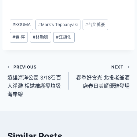
Post
#
KOUMA
#
Mark's Teppanyaki
#
台北萬豪
Tags:
#
春‧序
#
林勤凱
#
江鎮佑
文
PREVIOUS
NEXT
遠雄海洋公園 3/18召百
春季好食光 北投老爺酒
章
人淨灘 相邀維護零垃圾
店春日美饌優雅登場
導
海岸線
覽
Similar Posts