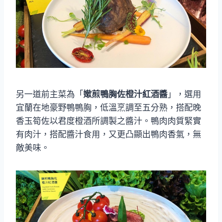
另一道前主菜為「
嫰煎鴨胸佐橙汁紅酒醬
」，選用
宜蘭在地豪野鴨鴨胸，低溫烹調至五分熟，搭配晚
香玉筍佐以君度橙酒所調製之醬汁。鴨肉肉質緊實
有肉汁，搭配醬汁食用，又更凸顯出鴨肉香氣，無
敵美味。