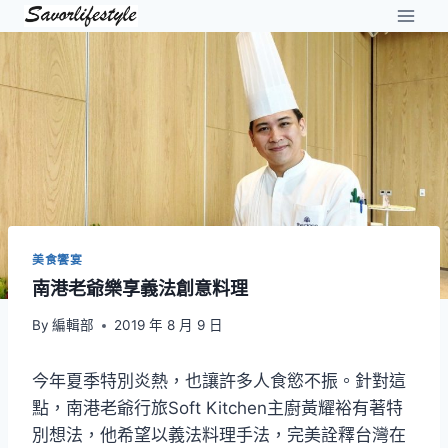
Skip
to
content
美食饗宴
南港老爺樂享義法創意料理
By
編輯部
2019 年 8 月 9 日
今年夏季特別炎熱，也讓許多人食慾不振。針對這
點，南港老爺行旅Soft Kitchen主廚黃耀裕有著特
別想法，他希望以義法料理手法，完美詮釋台灣在