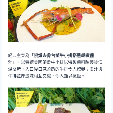
經典主菜為「慢
燉去骨台塑牛小排搭黑胡椒醬
汁
」，以特選美國帶骨牛小排以特製醬料醃製後低
溫爐烤，入口後口感柔嫩的牛排令人驚艷；醬汁與
牛排豐厚滋味相互交織，令人難以抗拒。