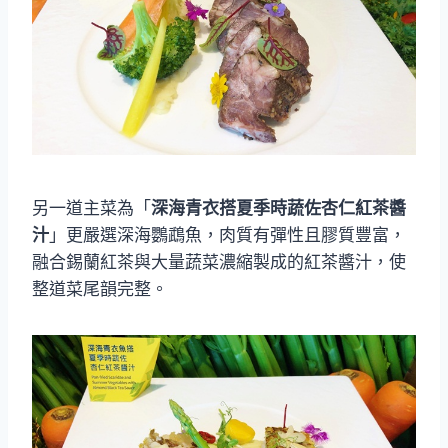
另一道主菜為「
深海青衣搭夏季時蔬佐杏仁紅茶醬
汁
」更嚴選深海鸚鵡魚，肉質有彈性且膠質豐富，
融合錫蘭紅茶與大量蔬菜濃縮製成的紅茶醬汁，使
整道菜尾韻完整。