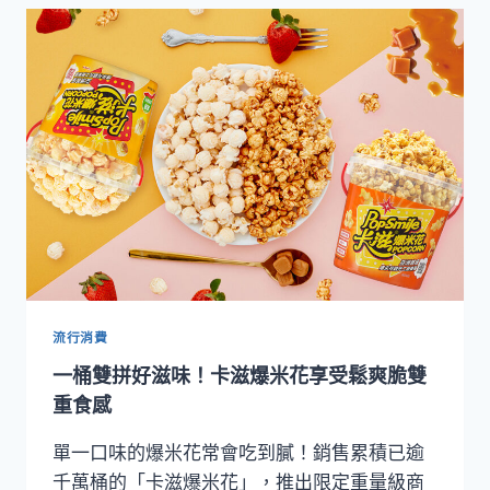
花
輕
甜
系
列
三
種
口
味
好
吃
沒
負
擔
流行消費
一桶雙拼好滋味！卡滋爆米花享受鬆爽脆雙
重食感
單一口味的爆米花常會吃到膩！銷售累積已逾
千萬桶的「卡滋爆米花」，推出限定重量級商