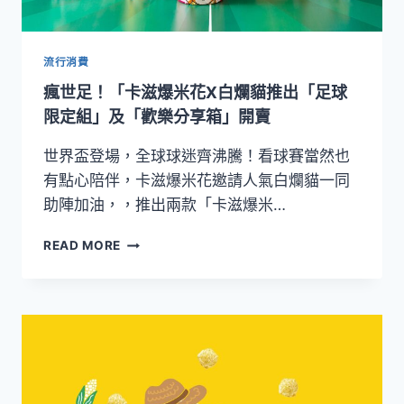
超
萌
上
市
流行消費
瘋世足！「卡滋爆米花X白爛貓推出「足球
限定組」及「歡樂分享箱」開賣
世界盃登場，全球球迷齊沸騰！看球賽當然也
有點心陪伴，卡滋爆米花邀請人氣白爛貓一同
助陣加油，，推出兩款「卡滋爆米…
瘋
READ MORE
世
足！
「卡
滋
爆
米
花
X