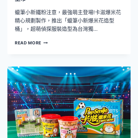
量
開
蠟筆小新鐵粉注意，最強萌主登場!卡滋爆米花
賣
精心規劃製作，推出「蠟筆小新爆米花造型
桶」，超萌偵探服裝造型為台灣獨…
卡
READ MORE
滋
爆
米
花
「蠟
筆
小
新
爆
米
花
造
型
桶」