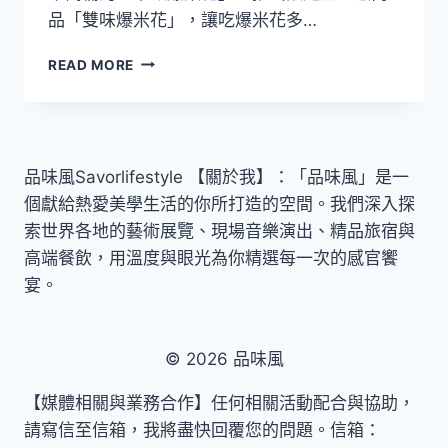
品「雙味爆米花」，讓吃爆米花多…
一
READ MORE
桶
雙
拼
好
滋
品味風Savorlifestyle 【關於我】：「品味風」是一
味！
個獻給熱愛美學生活的你所打造的空間。我們深入探
卡
滋
索世界各地的藝術展覽、現場音樂演出、精品旅宿與
爆
高端餐飲，用溫度與眼光為你精選每一次的感官饗
米
宴。
花
享
受
鬆
© 2026 品味風
爽
脆
【媒體相關與業務合作】任何相關活動配合與協助，
雙
請寫信至信箱，我將盡快回覆您的問題。信箱：
重