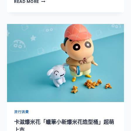
今
READ MORE
提
年
案
最
萌
的
中
秋
賀
禮
「卡
滋
爆
米
花-
小
白
造
型
桶」
流行消費
限
卡滋爆米花「蠟筆小新爆米花造型桶」超萌
定
限
上市