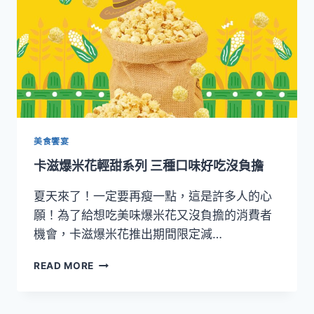
白
爛
貓
推
出
「足
球
限
定
組」
美食饗宴
及
卡滋爆米花輕甜系列 三種口味好吃沒負擔
「歡
樂
夏天來了！一定要再瘦一點，這是許多人的心
分
享
願！為了給想吃美味爆米花又沒負擔的消費者
箱」
機會，卡滋爆米花推出期間限定減…
開
賣
卡
READ MORE
滋
爆
米