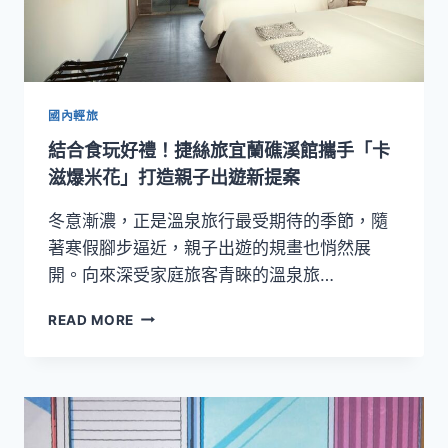
國內輕旅
結合食玩好禮！捷絲旅宜蘭礁溪館攜手「卡
滋爆米花」打造親子出遊新提案
冬意漸濃，正是溫泉旅行最受期待的季節，隨
著寒假腳步逼近，親子出遊的規畫也悄然展
開。向來深受家庭旅客青睞的溫泉旅…
結
READ MORE
合
食
玩
好
禮！
捷