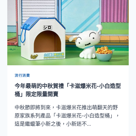
絲
旅
宜
蘭
礁
溪
館
攜
手
「卡
滋
爆
流行消費
米
今年最萌的中秋賀禮「卡滋爆米花-小白造型
花」
打
桶」限定限量開賣
造
親
中秋節即將到來，卡滋爆米花推出萌翻天的野
子
原家族系列產品「卡滋爆米花-小白造型桶」，
出
這是繼蠟筆小新之後，小新迷不…
遊
新