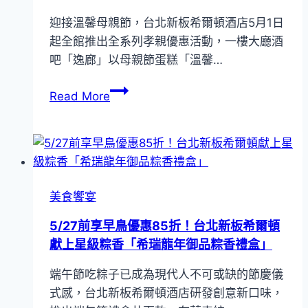
宴！
芒
迎接溫馨母親節，台北新板希爾頓酒店5月1日
台
希
起全館推出全系列孝親優惠活動，一樓大廳酒
北
夏」
吧「逸廊」以母親節蛋糕「溫馨…
新
下
板
午
身
Read More
希
茶
分
爾
饗
證
頓
宴
對
酒
中
店
513、
「青
美食饗宴
514
雅」
享
5/27前享早鳥優惠85折！台北新板希爾頓
中
自
獻上星級粽香「希瑞龍年御品粽香禮盒」
餐
助
廳
端午節吃粽子已成為現代人不可或缺的節慶儀
餐
即
式感，台北新板希爾頓酒店研發創意新口味，
4
日