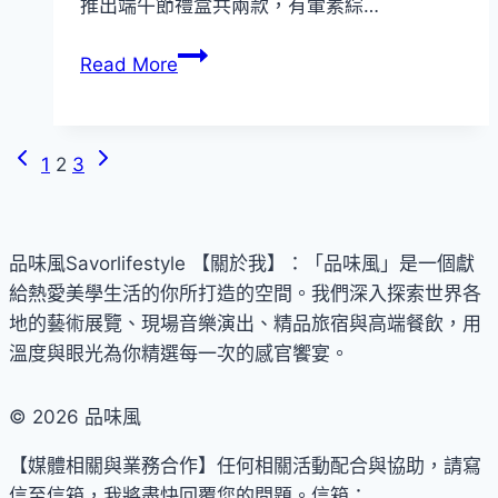
推出端午節禮盒共兩款，有葷素綜…
人
起
同
推
5/27
Read More
行
出
前
1
《春
享
人
暖
早
免
Previous
Next
Page
1
2
3
花
鳥
費！
Page
Page
開》
優
navigation
台
限
惠
北
定
品味風Savorlifestyle 【關於我】：「品味風」是一個獻
85
新
新
給熱愛美學生活的你所打造的空間。我們深入探索世界各
折！
板
菜
地的藝術展覽、現場音樂演出、精品旅宿與高端餐飲，用
台
希
溫度與眼光為你精選每一次的感官饗宴。
北
爾
新
頓
板
© 2026 品味風
歡
希
慶
【媒體相關與業務合作】任何相關活動配合與協助，請寫
爾
母
信至信箱，我將盡快回覆您的問題。信箱：