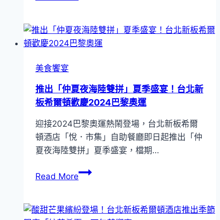
幻
鳥
GREENGATE
場
可
推
景
享
「希
優
願
惠
鎏
美食饗宴
價
金」
格！
推出「仲夏夜海陸雙拼」夏季盛宴！台北新
聖
凱
板希爾頓歡慶2024巴黎奧運
誕
撒
下
迎接2024巴黎奧運熱鬧登場，台北新板希爾
飯
午
頓酒店「悅．市集」自助餐廳即日起推出「仲
店
茶
夏夜海陸雙拼」夏季盛宴，檔期…
連
饗
鎖
宴！
推
Read More
＆
出
台
「仲
北
夏
新