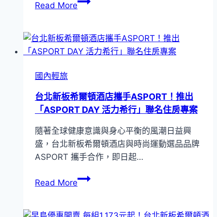
9/29
Read More
前
早
鳥
優
惠
國內輕旅
82
折！
台北新板希爾頓酒店攜手ASPORT！推出
凱
「ASPORT DAY 活力希行」聯名住房專案
撒
隨著全球健康意識與身心平衡的風潮日益興
飯
盛，台北新板希爾頓酒店與時尚運動選品品牌
店
ASPORT 攜手合作，即日起…
連
鎖
台
Read More
推
北
出
新
兩
板