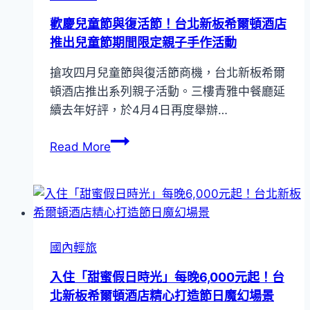
聯
組
歡慶兒童節與復活節！台北新板希爾頓酒店
名
1,173
推出兒童節期間限定親子手作活動
住
元
房
搶攻四月兒童節與復活節商機，台北新板希爾
起！
專
頓酒店推出系列親子活動。三樓青雅中餐廳延
台
案
續去年好評，於4月4日再度舉辦…
北
新
歡
Read More
板
慶
希
兒
爾
童
頓
節
酒
與
店
國內輕旅
復
「希
活
入住「甜蜜假日時光」每晚6,000元起！台
饌
節！
北新板希爾頓酒店精心打造節日魔幻場景
端
台