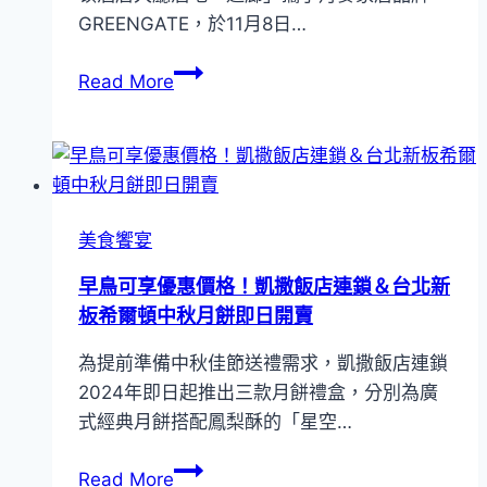
定
GREENGATE，於11月8日…
台
親
北
子
台
Read More
新
手
北
板
作
新
希
活
板
爾
動
希
頓
爾
酒
美食饗宴
頓
店
攜
早鳥可享優惠價格！凱撒飯店連鎖＆台北新
精
手
板希爾頓中秋月餅即日開賣
心
北
打
為提前準備中秋佳節送禮需求，凱撒飯店連鎖
歐
造
2024年即日起推出三款月餅禮盒，分別為廣
丹
節
式經典月餅搭配鳳梨酥的「星空…
麥
日
品
魔
早
Read More
牌