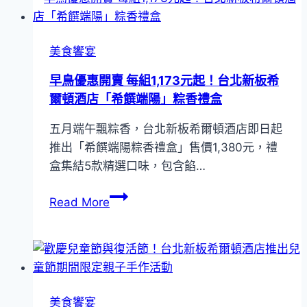
款
希
2025
爾
中
美食饗宴
頓
秋
酒
早鳥優惠開賣 每組1,173元起！台北新板希
禮
店
爾頓酒店「希饌端陽」粽香禮盒
盒
攜
五月端午飄粽香，台北新板希爾頓酒店即日起
手
推出「希饌端陽粽香禮盒」售價1,380元，禮
ASPORT！
盒集結5款精選口味，包含餡…
推
出
早
Read More
「ASPORT
鳥
DAY
優
活
惠
力
開
希
賣
行」
美食饗宴
每