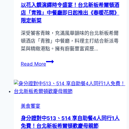
場！
以花入饌演繹時令盛宴！台北新板希爾頓酒
慶
台
店「青雅」中餐廳即日起推出《春暖花開》
2024
北
限定新菜
巴
新
黎
深受饕客青睞，充滿風華韻味的台北新板希爾
板
奧
頓酒店「青雅」中餐廳，料理主打結合新派粵
希
運
菜與精緻港點。擁有廚藝豐富資歷…
爾
頓
以
Read More
酒
花
店
入
推
饌
出
演
季
繹
節
美食饗宴
時
限
令
身分證對中513、514 享自助餐4人同行1人
定
盛
免費！台北新板希爾頓歡慶母親節
「綻