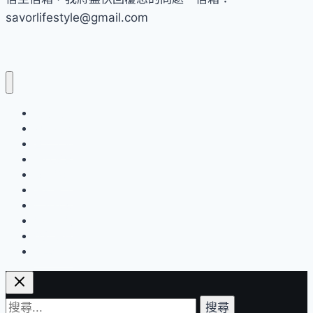
頓
親
savorlifestyle@gmail.com
獻
節
上
星
級
粽
品味風
香
藝術展覽
「希
音樂表演
瑞
美食饗宴
龍
國內輕旅
設計生活
年
世界探索
御
流行消費
品
運動保養
粽
企業活動
香
禮
搜
盒」