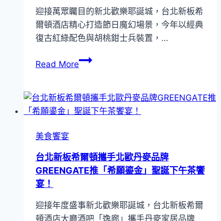
陽」
迎接萬眾矚目的新北歡樂耶誕城，台北新板希
北
粽
爾頓酒店精心打造節日魔幻場景，今年以經典
新
香
復古紅綠配色與胡桃鉗士兵裝置，…
板
禮
希
盒
入
Read More
爾
住
頓
「甜
酒
蜜
店
假
推
日
出
美食饗宴
時
兒
光」
台北新板希爾頓攜手北歐丹麥品牌
童
每
GREENGATE推「希願鎏金」聖誕下午茶饗
節
晚
宴！
期
6,000
間
迎接年度盛事新北歡樂耶誕城，台北新板希爾
元
限
頓酒店大廳酒吧「逸廊」攜手丹麥家居品牌
起！