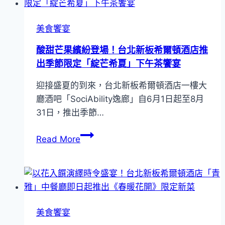
夜
板
海
希
美食饗宴
陸
爾
雙
酸甜芒果繽紛登場！台北新板希爾頓酒店推
頓
拼」
出季節限定「綻芒希夏」下午茶饗宴
中
夏
秋
迎接盛夏的到來，台北新板希爾頓酒店一樓大
季
月
廳酒吧「SociAbility逸廊」自6月1日起至8月
盛
餅
31日，推出季節…
宴！
即
台
日
酸
Read More
北
開
甜
新
賣
芒
板
果
希
繽
爾
紛
頓
美食饗宴
登
歡