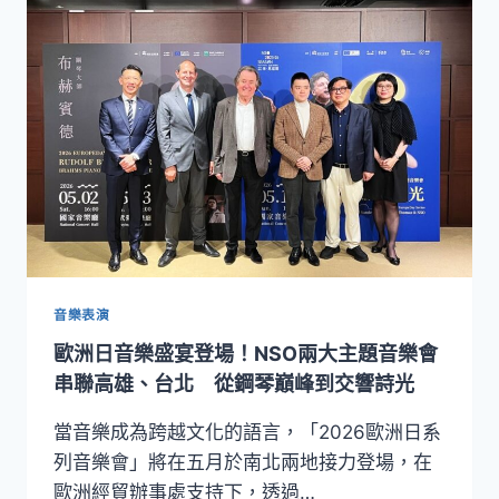
偏
鄉
校
園
與
日
照
中
心！
日
月
光
文
教
音樂表演
基
歐洲日音樂盛宴登場！NSO兩大主題音樂會
金
會
串聯高雄、台北 從鋼琴巔峰到交響詩光
攜
手
當音樂成為跨越文化的語言，「2026歐洲日系
NSO
列音樂會」將在五月於南北兩地接力登場，在
啟
歐洲經貿辦事處支持下，透過…
動