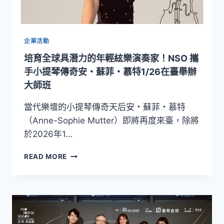
國
際
聲
樂
企業活動
名
培育全球具潛力的年輕絃樂演奏家！NSO 攜
家
磅
手小提琴傳奇安・蘇菲・慕特1/26在臺舉辦
礡
大師班
詮
釋
當代樂壇的小提琴傳奇天后安・蘇菲・慕特
《貝
（Anne-Sophie Mutter）即將再度來臺，除將
多
於2026年1…
芬
第
培
九》
READ MORE
育
全
球
具
潛
力