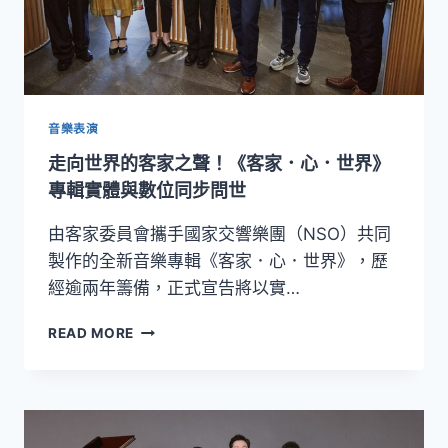
經
典
作
品！
指
揮
音樂表演
呂
走向世界的客家之聲！《客家．心．世界》
紹
嘉
專輯實體與數位同步問世
領
軍
由客家委員會攜手國家交響樂團（NSO）共同
NSO
製作的全新音樂專輯《客家．心．世界》，歷
攜
經逾兩年籌備，正式宣告將以實…
手
法
走
READ MORE
國
向
雙
世
簧
界
管
的
大
客
師