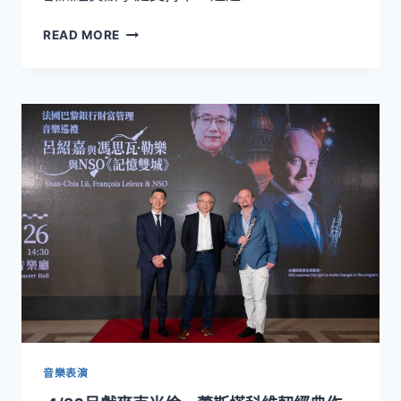
「2026
歐
READ MORE
日
洲
月
日
光
音
兒
樂
童
盛
及
宴
樂
登
齡
場！
音
NSO
樂
兩
計
大
畫」
主
題
音
樂
會
串
聯
音樂表演
高