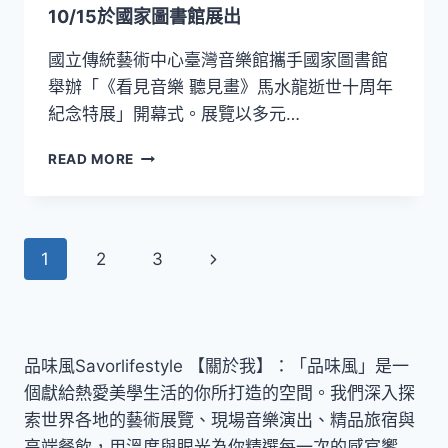
多
10/15於國家圖書館展出
利
亞．
國立傳統藝術中心臺灣音樂館攜手國家圖書館
穆
舉辦「《看見音樂 聽見畫》馬水龍逝世十周年
洛
紀念特展」開幕式。展覽以多元…
娃、
林
《看
READ MORE
品
見
任
音
交
樂
織
聽
跨
Page
Next
1
2
3
見
世
畫》
代
navigation
Page
馬
經
水
典
龍
樂
紀
品味風Savorlifestyle 【關於我】：「品味風」是一
章
念
個獻給熱愛美學生活的你所打造的空間。我們深入探
特
索世界各地的藝術展覽、現場音樂演出、精品旅宿與
展
高端餐飲，用溫度與眼光為你精選每一次的感官饗
9/10-