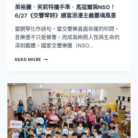
家
英格麗．芙莉特攜手準．馬寇爾與NSO！
巡
演
6/27《交響琴詩》譜寫浪漫主義靈魂風景
日
韓
當鋼琴化作詩句，當交響樂直面命運的叩問，
青
音樂便不只是聲響，而成為映照人性與生命的
年
深刻載體。國家交響樂團（NSO…
樂
音
英
READ MORE
躍
格
上
麗．
亞
芙
洲
莉
舞
特
臺
攜
手
準．
馬
寇
爾
與