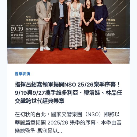
的
年
輕
絃
樂
演
奏
家！
NSO 攜
手
小
提
音樂表演
琴
指揮呂紹嘉領軍揭開NSO 25/26樂季序幕！
傳
奇
9/19與9/27攜手維多利亞．穆洛娃、林品任
安・
交織跨世代經典樂章
蘇
菲・
在初秋的台北，國家交響樂團（NSO）即將以
慕
華麗篇章揭開 2025/26 樂季的序幕。本季由音
特
樂總監準‧馬寇爾以…
1/26
在