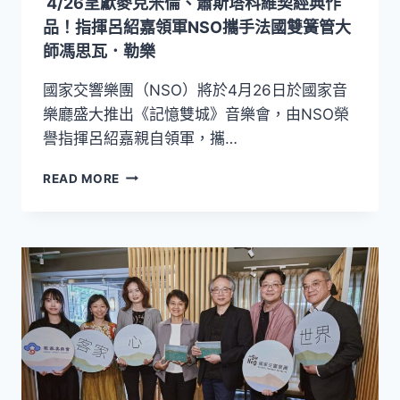
4/26呈獻麥克米倫、蕭斯塔科維契經典作
雄、
台
品！指揮呂紹嘉領軍NSO攜手法國雙簧管大
北
師馮思瓦．勒樂
從
鋼
國家交響樂團（NSO）將於4月26日於國家音
琴
樂廳盛大推出《記憶雙城》音樂會，由NSO榮
巔
譽指揮呂紹嘉親自領軍，攜…
峰
到
4/26
交
READ MORE
呈
響
獻
詩
麥
光
克
米
倫、
蕭
斯
塔
科
維
契