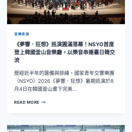
音樂表演
《夢響．狂想》巡演圓滿落幕！NSYO首度
登上韓國釜山音樂廳，以樂音串連臺日韓交
流
歷經近半年的籌備與排練，國家青年交響樂團
（NSYO）2026《夢響．狂想》暑期巡演於8
月4日在韓國釜山畫下完美…
《夢
READ MORE
響．
狂
想》
巡
演