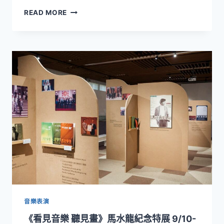
指
臺
READ MORE
揮
舉
呂
辦
紹
大
嘉
師
領
班
軍
揭
開
NSO
25/26
樂
季
序
幕！
9/19
與
9/27
攜
音樂表演
手
《看見音樂 聽見畫》馬水龍紀念特展 9/10-
維