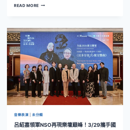
NSO
READ MORE
國
家
交
響
樂
團
（臺
灣
愛
樂）
將
於
2026
年
5
月
以
精
音樂表演
|
未分類
銳
呂紹嘉領軍NSO再現樂壇巔峰！3/29攜手國
的