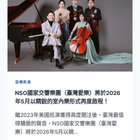
家
馮
之
思
聲！
瓦．
《客
勒
家．
樂
心．
世
界》
專
輯
實
體
與
音樂表演
數
NSO國家交響樂團（臺灣愛樂）將於2026
位
同
年5月以精銳的室內樂形式再度啟程！
步
問
繼2023年美國巡演獲得高度關注後，臺灣最值
世
得驕傲的聲音，NSO國家交響樂團（臺灣愛
樂）將於2026年5月以精…