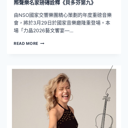
室
際聲樂名家磅礡詮釋《貝多芬第九》
內
樂
由NSO國家交響樂團精心策劃的年度重磅音樂
形
會，將於3月29日於國家音樂廳隆重登場。本
式
場「力晶2026藝文饗宴—…
再
度
呂
READ MORE
啟
紹
程！
嘉
領
軍
NSO
再
現
樂
壇
巔
峰！
3/29
攜
手