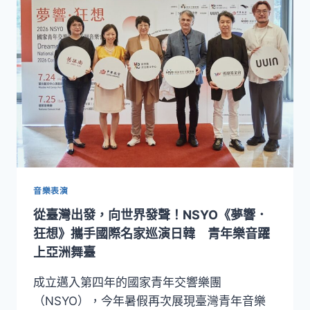
圓
滿
落
幕！
NSYO
首
度
登
上
韓
國
釜
山
音樂表演
音
從臺灣出發，向世界發聲！NSYO《夢響．
樂
廳，
狂想》攜手國際名家巡演日韓 青年樂音躍
以
上亞洲舞臺
樂
音
成立邁入第四年的國家青年交響樂團
串
（NSYO），今年暑假再次展現臺灣青年音樂
連