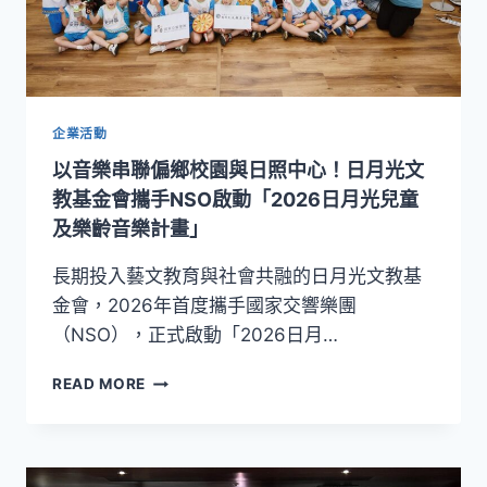
NSO！
6/27《交
響
琴
詩》
譜
企業活動
寫
以音樂串聯偏鄉校園與日照中心！日月光文
浪
漫
教基金會攜手NSO啟動「2026日月光兒童
主
及樂齡音樂計畫」
義
靈
長期投入藝文教育與社會共融的日月光文教基
魂
金會，2026年首度攜手國家交響樂團
風
（NSO），正式啟動「2026日月…
景
以
READ MORE
音
樂
串
聯