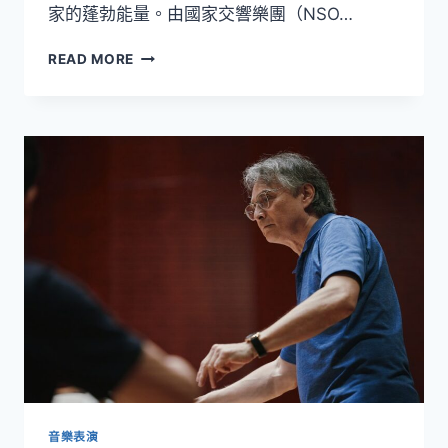
家的蓬勃能量。由國家交響樂團（NSO…
臺
日
從
韓
READ MORE
臺
交
灣
流
出
發，
向
世
界
發
聲！
NSYO《夢
響．
狂
想》
攜
手
國
際
名
音樂表演