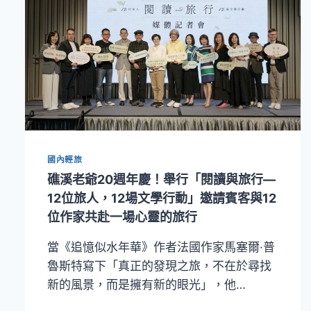
國內輕旅
礁溪老爺20週年慶！舉行「閱讀與旅行—
12位旅人，12場文學行動」邀請賓客與12
位作家共赴一場心靈的旅行
當《追憶似水年華》作者法國作家馬塞爾·普
魯斯特寫下「真正的發現之旅，不在於尋找
新的風景，而是擁有新的眼光」，他…