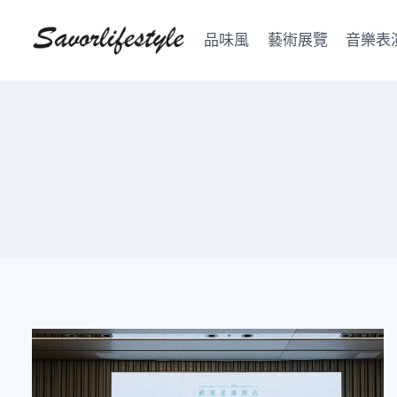
Skip
to
品味風
藝術展覽
音樂表
content