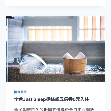
藺
草
體
驗
結
合
自
然
探
索！
捷
絲
旅
宜
蘭
礁
溪
國內輕旅
館
邀
全台Just Sleep捷絲旅五倍券0元入住
請
旅
全民期待已久的振興五倍券於今日正式開放