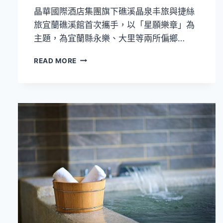
假
晶華國際酒店集團旗下礁溪晶泉丰旅與捷絲
期
旅宜蘭礁溪館首次攜手，以「星願樂章」為
主題，為宜蘭縣永樂、大里等兩所偏鄉…
為
READ MORE
偏
鄉
國
小
音
樂
社
團
募
資！
礁
溪
晶
泉
丰