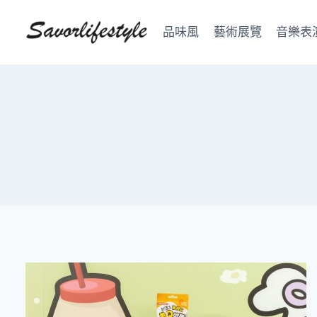
Skip
to
品味風
藝術展覽
音樂表
content