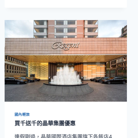
食
玩
好
禮！
捷
絲
旅
宜
蘭
礁
溪
館
攜
手
「卡
滋
爆
國內輕旅
米
花」
買千送千的晶華集團優惠
打
造
連假剛過，晶華國際酒店集團旗下各飯店4