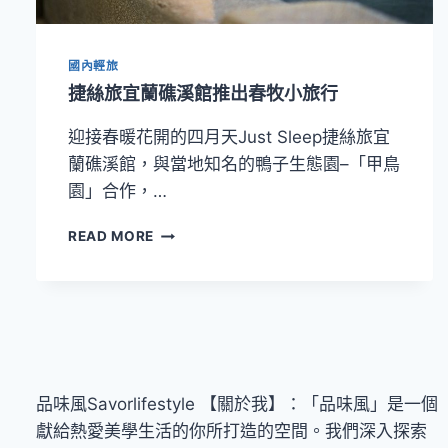
旅
與
捷
國內輕旅
絲
旅
捷絲旅宜蘭礁溪館推出春牧小旅行
攜
手
迎接春暖花開的四月天Just Sleep捷絲旅宜
做
蘭礁溪館，與當地知名的鴨子生態園–「甲鳥
公
園」合作，…
益
捷
READ MORE
絲
旅
宜
蘭
礁
溪
館
推
品味風Savorlifestyle 【關於我】：「品味風」是一個
出
獻給熱愛美學生活的你所打造的空間。我們深入探索
春