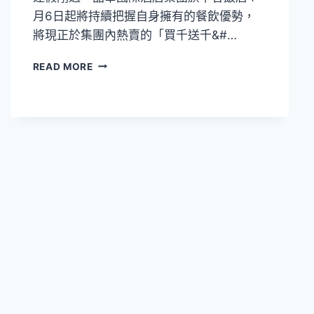
親
月6日起將持續把握自身擁有的餐飲優勢，
子
將現正於集團內熱賣的「買千送千&#…
出
遊
買
新
READ MORE
千
提
送
案
千
的
晶
華
集
團
優
惠