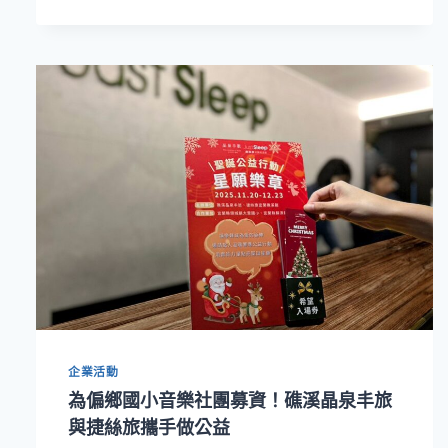
旅
宜
蘭
礁
溪
館
攜
手
悠
活
原
力！
打
造
「小
小
營
企業活動
養
師」
為偏鄉國小音樂社團募資！礁溪晶泉丰旅
親
與捷絲旅攜手做公益
子