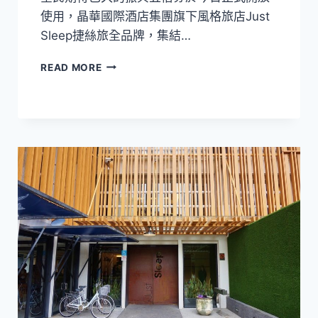
人
使用，晶華國際酒店集團旗下風格旅店Just
變
Sleep捷絲旅全品牌，集結…
身
「春
全
日
READ MORE
台
小
JUST
匠
SLEEP
人」
捷
絲
旅
五
倍
券
0
元
入
住