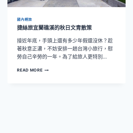
國內輕旅
捷絲旅宜蘭礁溪的秋日文青散策
接近年底，手頭上還有多少年假還沒休？趁
著秋意正濃，不妨安排一趟台灣小旅行，慰
勞自己辛勞的一年。為了給旅人更特別…
捷
READ MORE
絲
旅
宜
蘭
礁
溪
的
秋
日
文