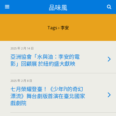
品味風
Tags › 李安
2025 年 2 月 14 日
亞洲協會「水與油：李安的電
影」回顧展 於紐約盛大獻映
2025 年 2 月 8 日
七月榮耀登臺！《少年Pi的奇幻
漂流》舞台劇版首演在臺北國家
戲劇院