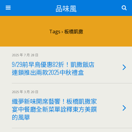
品味風
Tags › 板橋凱撒
2025 年 7 月 28 日
9/29前早鳥優惠82折！凱撒飯店
連鎖推出兩款2025中秋禮盒
2025 年 3 月 20 日
織夢新味開席藝饗！板橋凱撒家
宴中餐廳全新菜單詮釋東方美饌
的風華