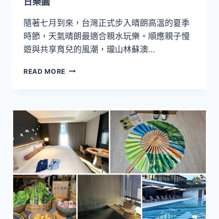
日樂園
天
一
隨著七月到來，台灣正式步入晴朗高溫的夏季
夜
時節，天氣晴朗最適合親水玩樂。順應親子慢
全
遊與共享育兒的風潮，瓏山林蘇澳…
包
式
【沁
體
READ MORE
夏
驗
能
量
滿
滿
計
畫】
揪
團
出
遊
就
來
這