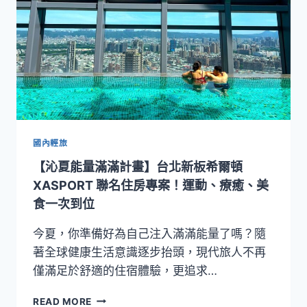
樂
投
園
晶
泉
丰
旅
X
約
翰
森
林
國內輕旅
JOHRAY
【沁夏能量滿滿計畫】台北新板希爾頓
！
開
XASPORT 聯名住房專案！運動、療癒、美
啟
食一次到位
北
投
今夏，你準備好為自己注入滿滿能量了嗎？隨
夏
著全球健康生活意識逐步抬頭，現代旅人不再
日
僅滿足於舒適的住宿體驗，更追求…
療
癒
【沁
旅
READ MORE