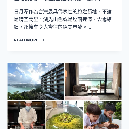
癒
交
日月潭作為台灣最具代表性的旅遊勝地，不論
織
是晴空萬里、湖光山色或是煙雨迷濛、雲霧繚
的
繞，都擁有令人嚮往的絕美景致。…
高
端
【沁
READ MORE
度
夏
假
能
魅
量
力！
滿
滿
計
畫】
入
住
日
月
潭
力
麗