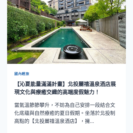
畫】
JR
東
日
本
大
飯
店
台
北
四
週
國內輕旅
年，
【沁夏能量滿滿計畫】北投麗禧溫泉酒店展
以
「繽
現文化與療癒交織的高端度假魅力！
紛‧
多
當氣溫節節攀升，不妨為自己安排一段結合文
彩」
化底蘊與自然療癒的夏日假期。坐落於北投制
慶
高點的【北投麗禧溫泉酒店】，擁…
祝
難