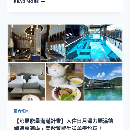
【沁
READ MORE
忘
夏
旅
能
程
量
滿
滿
計
畫】
北
投
麗
禧
溫
泉
酒
店
展
現
文
國內輕旅
化
【沁夏能量滿滿計畫】入住日月潭力麗溫德
與
療
姆溫泉酒店，開啟質感生活美學旅程！