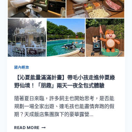
雲
品
溫
泉
酒
店
X
2025
親
子
湖
國內輕旅
畔
【沁夏能量滿滿計畫】帶毛小孩走進仲夏綠
假
期
野仙境！「朋趣」兩天一夜全包式體驗
《當
我
隨著夏日來臨，許多飼主也開始思考，是否能
們
規劃一場全家出遊、連毛孩也能盡情奔跑的假
野
期？天成飯店集團旗下的豪華露營…
在
一
【沁
READ MORE
起》