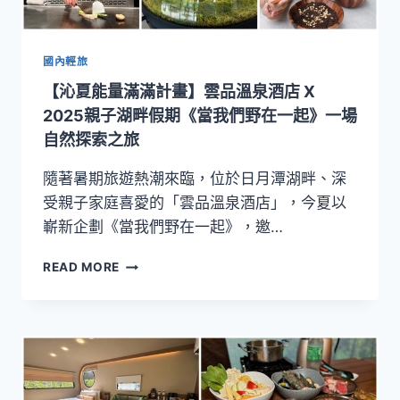
溫
德
姆
溫
國內輕旅
泉
【沁夏能量滿滿計畫】雲品溫泉酒店 X
酒
店，
2025親子湖畔假期《當我們野在一起》一場
開
自然探索之旅
啟
質
隨著暑期旅遊熱潮來臨，位於日月潭湖畔、深
感
受親子家庭喜愛的「雲品溫泉酒店」，今夏以
生
嶄新企劃《當我們野在一起》，邀…
活
美
【沁
學
READ MORE
夏
旅
能
程！
量
滿
滿
計
畫】