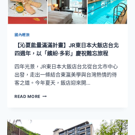
國內輕旅
【沁夏能量滿滿計畫】JR東日本大飯店台北
四週年，以「繽紛‧多彩」慶祝難忘旅程
四年光景，JR東日本大飯店台北從台北市中心
出發，走出一條結合東瀛美學與台灣熱情的待
客之道。今年夏天，飯店迎來開…
【沁
READ MORE
夏
能
量
滿
滿
計