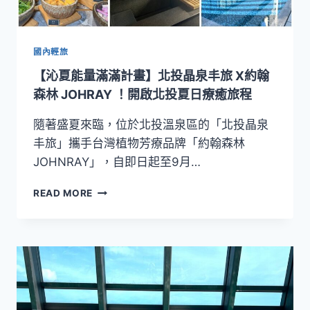
裡！
瓏
山
林
國內輕旅
蘇
【沁夏能量滿滿計畫】北投晶泉丰旅 X約翰
澳
冷
森林 JOHRAY ！開啟北投夏日療癒旅程
熱
泉
隨著盛夏來臨，位於北投溫泉區的「北投晶泉
度
丰旅」攜手台灣植物芳療品牌「約翰森林
假
JOHNRAY」，自即日起至9月…
飯
店
【沁
READ MORE
打
夏
造
能
親
量
子
滿
共
滿
遊
計
夏
畫】
日
北