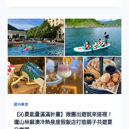
夏
一
能
場
量
自
滿
然
滿
探
計
索
畫】
之
帶
旅
毛
小
孩
走
進
仲
夏
綠
野
仙
國內輕旅
境！
【沁夏能量滿滿計畫】揪團出遊就來這裡！
「朋
趣」
瓏山林蘇澳冷熱泉度假飯店打造親子共遊夏
兩