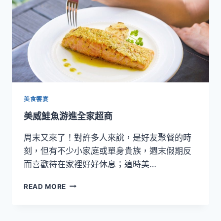
小
酒
館
美食饗宴
美威鮭魚游進全家超商
周末又來了！對許多人來說，是好友聚餐的時
刻，但有不少小家庭或單身貴族，週末假期反
而喜歡待在家裡好好休息；這時美…
美
READ MORE
威
鮭
魚