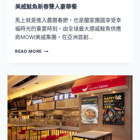
美威鮭魚新春雙人豪華餐
馬上就是進入農曆春節，也是闔家團圓享受幸
福時光的重要時刻。由全球最大挪威鮭魚供應
商MOWI美威集團，在亞洲首創…
美
READ MORE
威
鮭
魚
新
春
雙
人
豪
華
餐