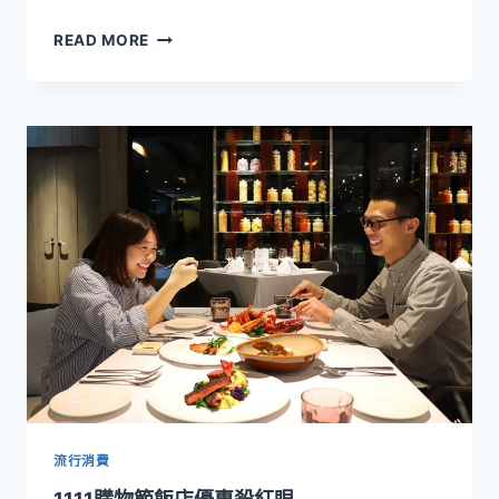
美
READ MORE
威
鮭
魚
6
款
料
理
輕
鬆
上
桌
流行消費