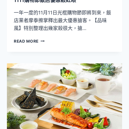
1111購物節飯店優惠殺紅眼
一年一度的11月11日光棍購物節即將到來，飯
店業者摩拳擦掌釋出最大優惠搶客。【品味
風】特別整理出幾家殺很大，搶…
1111
READ MORE
購
物
節
飯
店
優
惠
殺
紅
眼