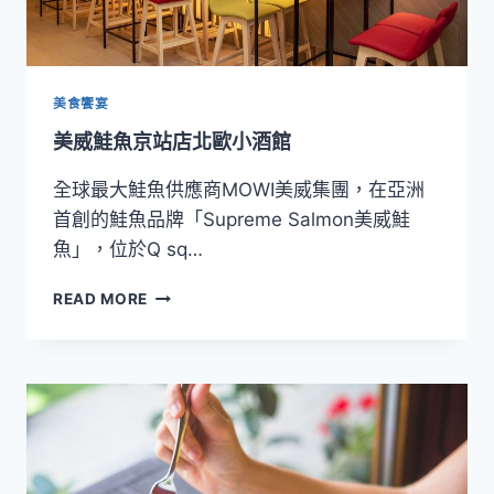
美食饗宴
美威鮭魚京站店北歐小酒館
全球最大鮭魚供應商MOWI美威集團，在亞洲
首創的鮭魚品牌「Supreme Salmon美威鮭
魚」，位於Q sq…
美
READ MORE
威
鮭
魚
京
站
店
北
歐