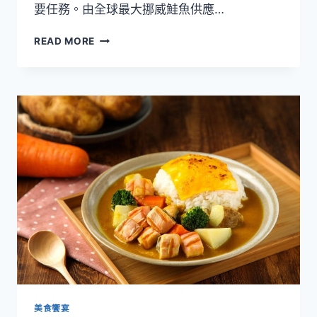
要任務。由全球最大挪威鮭魚供應…
美
READ MORE
威
鮭
魚
限
時
推
個
人
豪
華
獨
饗
餐
美食饗宴