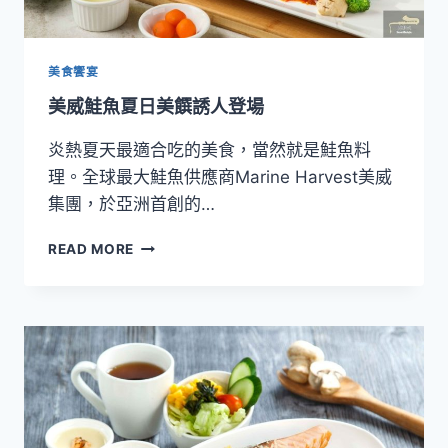
美食饗宴
美威鮭魚夏日美饌誘人登場
炎熱夏天最適合吃的美食，當然就是鮭魚料
理。全球最大鮭魚供應商Marine Harvest美威
集團，於亞洲首創的…
美
READ MORE
威
鮭
魚
夏
日
美
饌
誘
人