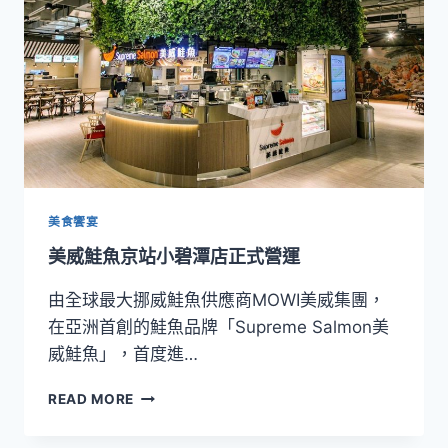
專
賣
店
回
來
了
美食饗宴
美威鮭魚京站小碧潭店正式營運
由全球最大挪威鮭魚供應商MOWI美威集團，
在亞洲首創的鮭魚品牌「Supreme Salmon美
威鮭魚」，首度進…
美
READ MORE
威
鮭