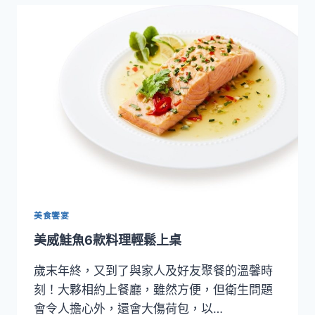
游
進
全
家
超
商
美食饗宴
美威鮭魚6款料理輕鬆上桌
歲末年終，又到了與家人及好友聚餐的溫馨時
刻！大夥相約上餐廳，雖然方便，但衛生問題
會令人擔心外，還會大傷荷包，以…