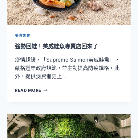
美食饗宴
強勢回鮭！美威鮭魚專賣店回來了
疫情趨緩，「Supreme Salmon美威鮭魚」，
嚴格遵守政府規範，並主動提高防疫規格，此
外，提供消費者史上…
強
READ MORE
勢
回
鮭！
美
威
鮭
魚