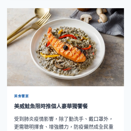
魚
京
站
小
碧
潭
店
正
式
營
運
美食饗宴
美威鮭魚限時推個人豪華獨饗餐
受到肺炎疫情影響，除了勤洗手、戴口罩外，
更需聰明擇食、增強體力，防疫儼然成全民重