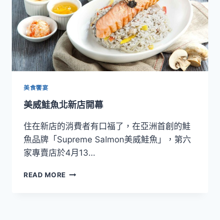
登
場
美食饗宴
美威鮭魚北新店開幕
住在新店的消費者有口福了，在亞洲首創的鮭
魚品牌「Supreme Salmon美威鮭魚」，第六
家專賣店於4月13…
美
READ MORE
威
鮭
魚
北