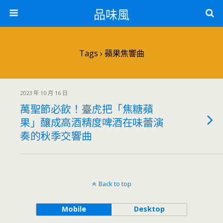
品味風
Tags › 蘋果焦響曲
2023 年 10 月 16 日
萬聖節必飲！臺虎把「焦糖蘋
果」釀成高酒精度啤酒在味蕾演
奏的秋季交響曲
Back to top
Mobile
Desktop