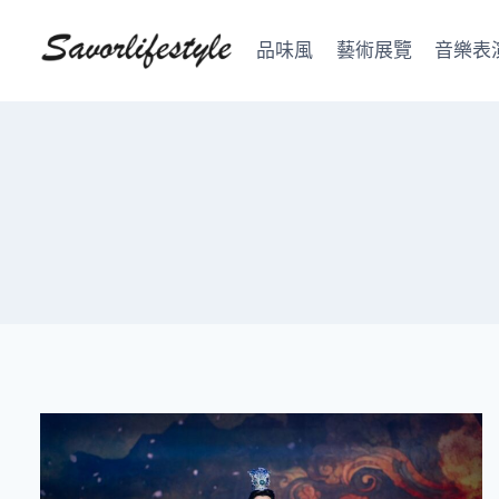
Skip
to
品味風
藝術展覽
音樂表
content