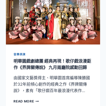
音樂表演
明華園戲劇總團 經典再現！歌仔戲浪漫鉅
作《界牌關傳說》 九月兩廳院感動回歸
由國家文藝獎得主、明華園首席編導陳勝國
於32年前傾心創作的經典之作《界牌關傳
說》，素有「歌仔戲百年最浪漫代表作…
明
READ MORE
華