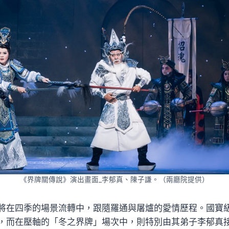
《界牌關傳說》演出畫面_李郁真、陳子謙。（兩廳院提供）
將在四季的場景流轉中，跟隨羅通與屠爐的愛情歷程。國寶
，而在壓軸的「冬之界牌」場次中，則特別由其弟子李郁真