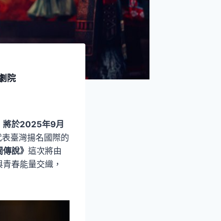
劇院
，
將於2025年9月
代表臺灣揚名國際的
關傳說》
這次將由
與青春能量交織，