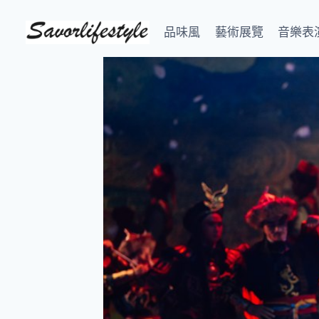
Skip
to
品味風
藝術展覽
音樂表
content