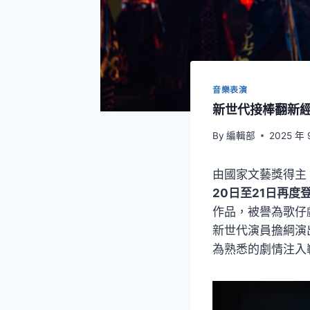
音樂表演
新世代接棒翻新經
By
編輯部
2025 年 
由國家文藝獎得主
20日至21日再度
作品，被譽為歌仔
新世代演員擔綱演
為熟悉的劇情注入