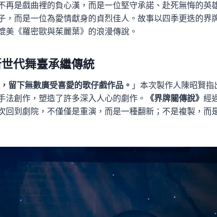
不再是戲曲裡的負心漢，而是一位堅守承諾、赴死無悔的英
子，而是一位為愛情獻身的貞烈佳人。故事以四季更迭的界
媲美《羅密歐與茱麗葉》的浪漫傳說。
新世代舞臺承繼傳統
年，留下無數廣受喜愛的歌仔戲作品。
」本次製作人陳昭賢指出
手法創作，塑造了許多深入人心的劇作。
《界牌關傳說》
經
次回到劇院，不僅僅是重演，而是一種翻新；不是複製，而