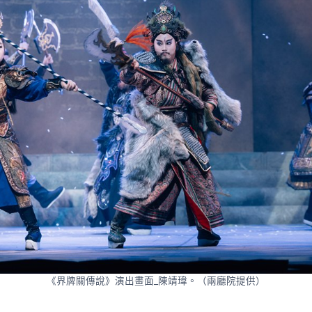
《界牌關傳說》演出畫面_陳靖瑋。（兩廳院提供）