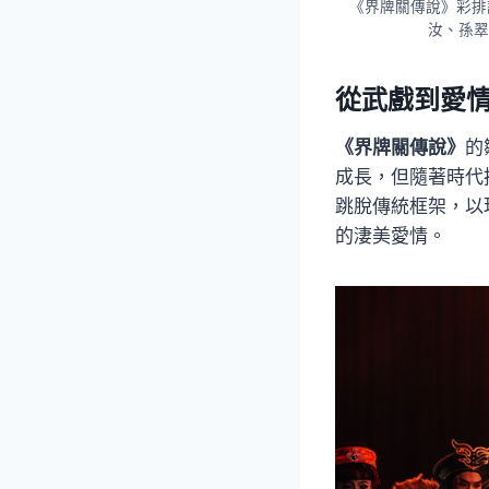
《界牌關傳說》彩排
汝、孫翠
從武戲到愛
《界牌關傳說》
的
成長，但隨著時代
跳脫傳統框架，以
的淒美愛情。