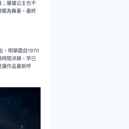
雄；屠爐公主也不
牌關為舞臺，最終
，明華園自1970
過時間淬鍊，早已
是讓作品重新呼