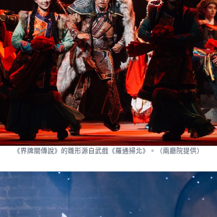
《界牌關傳說》的雛形源自武戲《羅通掃北》。（兩廳院提供）