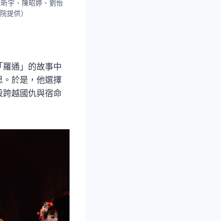
陳昕宇、陳昭婷、劉怡
院提供）
「羅通」的故事中
思。於是，他選擇
段跨越國仇與宿命