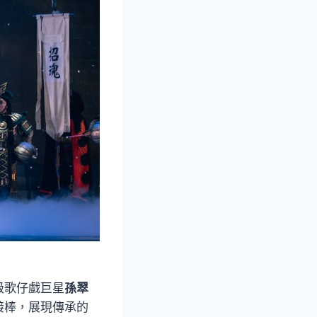
級歌仔戲巨星
孫翠
接棒，展現傳承的