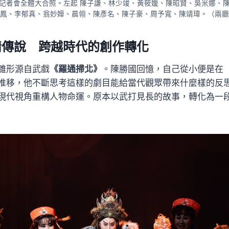
記者會全體大合照。左起 陳子謙、林少竣、黃筱媛、陳昭賢、吳米娜、
鳳、李郁真、翁妙嬅、晨翎、陳彥名、陳子豪、周予寬、陳靖瑋。（兩廳
情傳說 跨越時代的創作轉化
雛形源自武戲
《羅通掃北》
。陳勝國回憶，自己從小便是在
推移，他不斷思考這樣的劇目能給當代觀眾帶來什麼樣的反
現代視角重構人物命運。原本以武打見長的故事，轉化為一