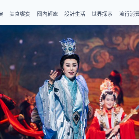
演
美食饗宴
國內輕旅
設計生活
世界探索
流行消