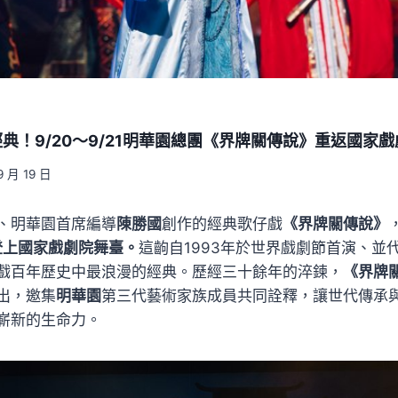
典！9/20～9/21明華園總團《界牌關傳說》重返國家戲
9 月 19 日
、明華園首席編導
陳勝國
創作的經典歌仔戲
《界牌關傳說》
登上國家戲劇院舞臺。
這齣自1993年於世界戲劇節首演、並
戲百年歷史中最浪漫的經典。歷經三十餘年的淬鍊，
《界牌
出，邀集
明華園
第三代藝術家族成員共同詮釋，讓世代傳承
嶄新的生命力。