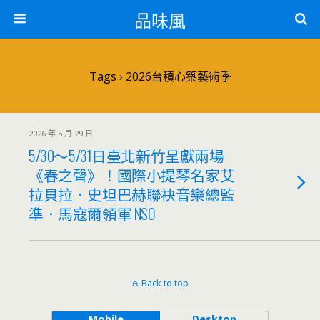
品味風
Tags › 2026台積心築藝術季
2026 年 5 月 29 日
5/30～5/31日臺北新竹呈獻兩場
《春之聲》！國際小提琴名家艾
拉貝拉．史坦巴赫聯袂音樂總監
準．馬寇爾領軍 NSO
Back to top
Mobile
Desktop