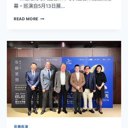
幕。巡演自5月13日展…
「2026
日
NSO《來
月
READ MORE
自
光
臺
兒
灣》
童
2026
及
室
樂
內
齡
樂
音
美
樂
國
計
巡
畫」
演
圓
滿
落
幕！
橫
跨
美
音樂表演