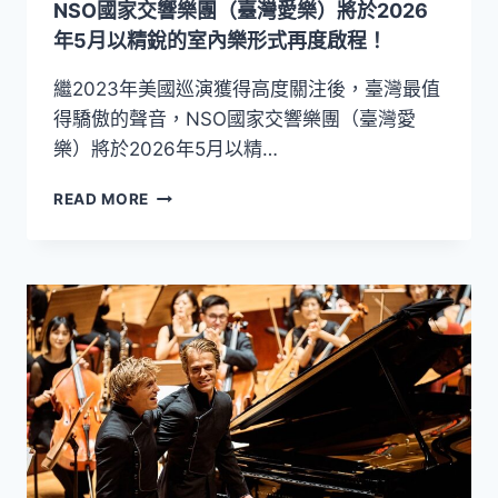
NSO國家交響樂團（臺灣愛樂）將於2026
位
同
年5月以精銳的室內樂形式再度啟程！
步
問
繼2023年美國巡演獲得高度關注後，臺灣最值
世
得驕傲的聲音，NSO國家交響樂團（臺灣愛
樂）將於2026年5月以精…
NSO
READ MORE
國
家
交
響
樂
團
（臺
灣
愛
樂）
將
於
2026