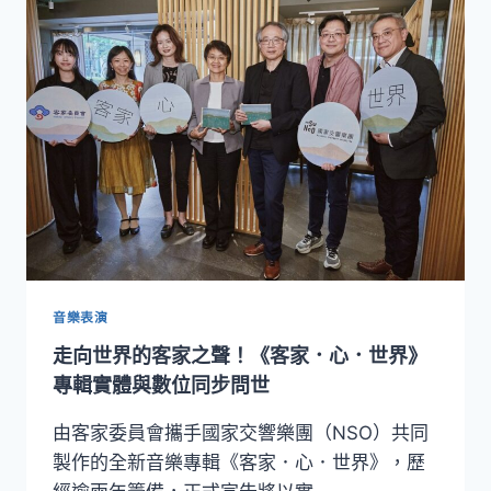
米
倫、
蕭
斯
塔
科
維
契
經
典
作
品！
指
揮
音樂表演
呂
走向世界的客家之聲！《客家．心．世界》
紹
嘉
專輯實體與數位同步問世
領
軍
由客家委員會攜手國家交響樂團（NSO）共同
NSO
製作的全新音樂專輯《客家．心．世界》，歷
攜