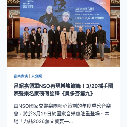
指
揮
名
家
馬
汀．
布
拉
賓
斯
領
軍
NSO！
音樂表演
|
未分類
4
呂紹嘉領軍NSO再現樂壇巔峰！3/29攜手國
月
11
際聲樂名家磅礡詮釋《貝多芬第九》
日
引
由NSO國家交響樂團精心策劃的年度重磅音樂
爆
會，將於3月29日於國家音樂廳隆重登場。本
雙
場「力晶2026藝文饗宴—…
鋼