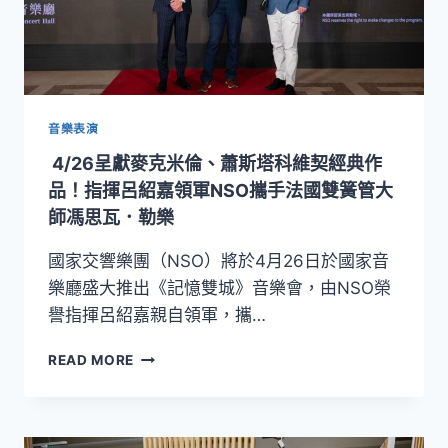
題
音
樂
會
串
聯
音樂表演
高
4/26呈獻麥克米倫、蕭斯塔科維契經典作
雄、
台
品！指揮呂紹嘉領軍NSO攜手法國雙簧管大
北
師馮思瓦．勒樂
從
鋼
國家交響樂團（NSO）將於4月26日於國家音
琴
樂廳盛大推出《記憶雙城》音樂會，由NSO榮
巔
譽指揮呂紹嘉親自領軍，攜…
峰
到
4/26
交
READ MORE
呈
響
獻
詩
麥
光
克