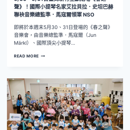
漫
聲》！國際小提琴名家艾拉貝拉．史坦巴赫
主
聯袂音樂總監準．馬寇爾領軍 NSO
義
靈
即將於本週末5月30、31日登場的《春之聲》
魂
音樂會，由音樂總監準．馬寇爾（Jun
風
Märkl）、國際頂尖小提琴…
景
5/30
READ MORE
～
5/31
日
臺
北
新
竹
呈
獻
兩
場
《春