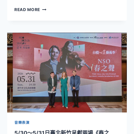
音
英
READ MORE
躍
格
上
麗．
亞
芙
洲
莉
舞
特
臺
攜
手
準．
馬
寇
爾
與
NSO！
6/27《交
響
琴
詩》
譜
音樂表演
寫
5/30～5/31日臺北新竹呈獻兩場《春之
浪