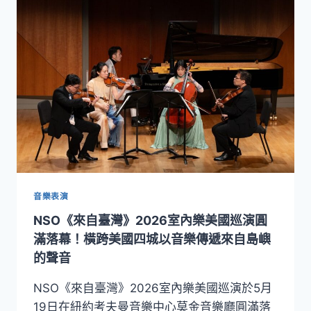
偏
總
鄉
監
校
準．
園
馬
與
寇
日
爾
照
領
中
軍 NSO
心！
日
月
光
文
教
音樂表演
基
NSO《來自臺灣》2026室內樂美國巡演圓
金
會
滿落幕！橫跨美國四城以音樂傳遞來自島嶼
攜
的聲音
手
NSO
NSO《來自臺灣》2026室內樂美國巡演於5月
啟
19日在紐約考夫曼音樂中心莫金音樂廳圓滿落
動