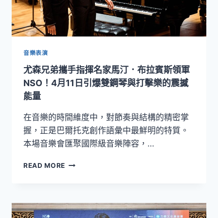
年
5
月
以
精
音樂表演
銳
尤森兄弟攜手指揮名家馬汀．布拉賓斯領軍
的
室
NSO！4月11日引爆雙鋼琴與打擊樂的震撼
內
能量
樂
形
在音樂的時間維度中，對節奏與結構的精密掌
式
握，正是巴爾托克創作語彙中最鮮明的特質。
再
本場音樂會匯聚國際級音樂陣容，…
度
啟
尤
程！
READ MORE
森
兄
弟
攜
手