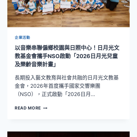
之
聲》！
國
際
小
提
企業活動
琴
以音樂串聯偏鄉校園與日照中心！日月光文
名
家
教基金會攜手NSO啟動「2026日月光兒童
艾
及樂齡音樂計畫」
拉
貝
長期投入藝文教育與社會共融的日月光文教基
拉．
金會，2026年首度攜手國家交響樂團
史
（NSO），正式啟動「2026日月…
坦
巴
以
赫
READ MORE
音
聯
樂
袂
串
音
聯
樂