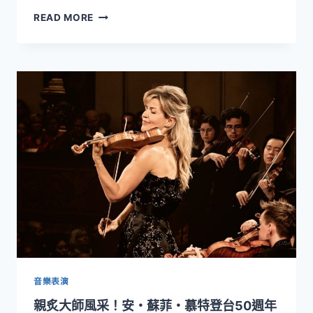
琴
呂
READ MORE
與
紹
打
嘉
擊
領
樂
軍
的
NSO
震
再
撼
現
能
樂
量
壇
巔
峰！
3/29
攜
手
國
際
聲
樂
音樂表演
名
親炙大師風采！安・蘇菲・慕特登台50週年
家