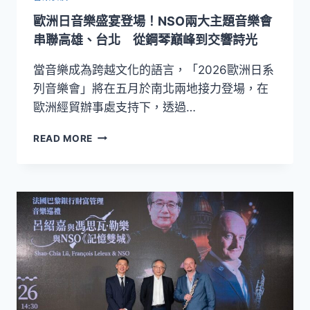
國
歐洲日音樂盛宴登場！NSO兩大主題音樂會
四
城
串聯高雄、台北 從鋼琴巔峰到交響詩光
以
音
當音樂成為跨越文化的語言，「2026歐洲日系
樂
列音樂會」將在五月於南北兩地接力登場，在
傳
歐洲經貿辦事處支持下，透過…
遞
來
歐
READ MORE
自
洲
島
日
嶼
音
的
樂
聲
盛
音
宴
登
場！
NSO
兩
大
主