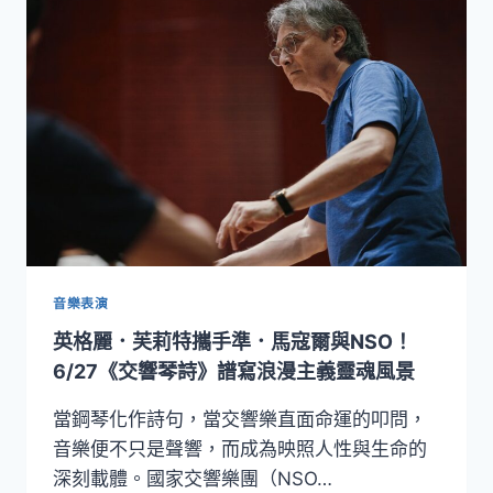
世
界
發
聲！
NSYO《夢
響．
狂
想》
攜
手
國
際
名
音樂表演
家
英格麗．芙莉特攜手準．馬寇爾與NSO！
巡
演
6/27《交響琴詩》譜寫浪漫主義靈魂風景
日
韓
當鋼琴化作詩句，當交響樂直面命運的叩問，
青
音樂便不只是聲響，而成為映照人性與生命的
年
深刻載體。國家交響樂團（NSO…
樂