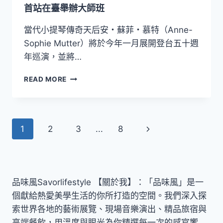
磅
首站在臺舉辦大師班
礡
詮
當代小提琴傳奇天后安・蘇菲・慕特（Anne-
釋
Sophie Mutter）將於今年一月展開登台五十週
《貝
年巡演，並將…
多
芬
親
READ MORE
第
炙
九》
大
師
風
Page
Next
1
2
3
...
8
采！
安・
navigation
Page
蘇
菲・
慕
特
品味風Savorlifestyle 【關於我】：「品味風」是一
登
個獻給熱愛美學生活的你所打造的空間。我們深入探
台
索世界各地的藝術展覽、現場音樂演出、精品旅宿與
50
高端餐飲，用溫度與眼光為你精選每一次的感官饗
週