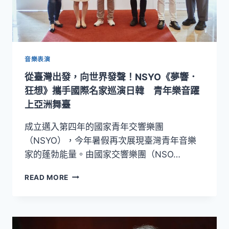
音樂表演
從臺灣出發，向世界發聲！NSYO《夢響．
狂想》攜手國際名家巡演日韓 青年樂音躍
上亞洲舞臺
成立邁入第四年的國家青年交響樂團
（NSYO），今年暑假再次展現臺灣青年音樂
家的蓬勃能量。由國家交響樂團（NSO…
從
READ MORE
臺
灣
出
發，
向