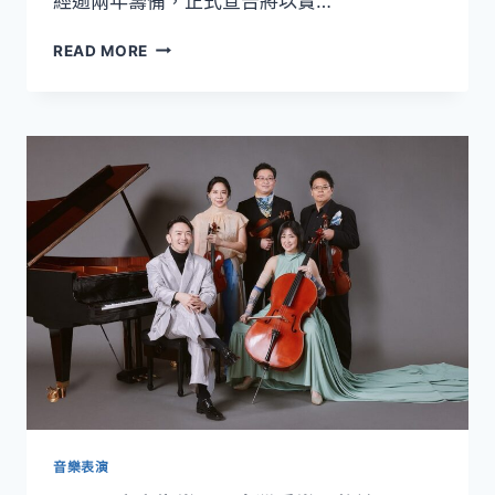
經逾兩年籌備，正式宣告將以實…
手
法
走
READ MORE
國
向
雙
世
簧
界
管
的
大
客
師
家
馮
之
思
聲！
瓦．
《客
勒
家．
樂
心．
世
界》
專
輯
實
體
與
音樂表演
數