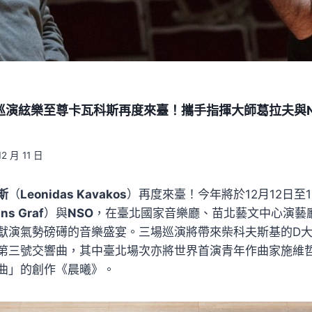
/14場巡演絃樂至尊卡瓦科斯再度來臺！攜手指揮大師葛拉夫與
12 月 11 日
斯
（
Leonidas Kavakos
）再度來臺！今年將於12月12日至
ns Graf
）與
NSO
，在臺北國家音樂廳、苗北藝文中心演藝
獻演氣勢磅礡的音樂盛宴。三場巡演將帶來柴科夫斯基的D
第三號交響曲，其中臺北場次亦將世界首演青年作曲家施維
曲」的創作《晨曦》。