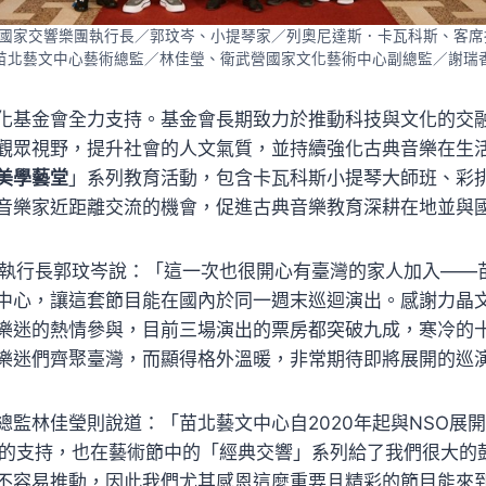
)國家交響樂團執行長／郭玟岑、小提琴家／列奧尼達斯．卡瓦科斯、客
苗北藝文中心藝術總監／林佳瑩、衛武營國家文化藝術中心副總監／謝瑞
化基金會全力支持。基金會長期致力於推動科技與文化的交
觀眾視野，提升社會的人文氣質，並持續強化古典音樂在生
美學藝堂
」系列教育活動，包含卡瓦科斯小提琴大師班、彩
音樂家近距離交流的機會，促進古典音樂教育深耕在地並與
O執行長郭玟岑說：「這一次也很開心有臺灣的家人加入——
中心，讓這套節目能在國內於同一週末巡迴演出。感謝力晶
樂迷的熱情參與，目前三場演出的票房都突破九成，寒冷的
樂迷們齊聚臺灣，而顯得格外溫暖，非常期待即將展開的巡
總監林佳瑩則說道：「苗北藝文中心自2020年起與NSO展
節的支持，也在藝術節中的「經典交響」系列給了我們很大的
不容易推動，因此我們尤其感恩這麼重要且精彩的節目能來