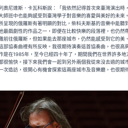
列奧尼達斯．卡瓦科斯說：「我依然記得首次來臺灣演出時
大師班中也能夠感受到臺灣學子對音樂的喜愛與美好的未來
所呈現的俄羅斯有著明顯的對比，柴科夫斯基的音樂中能聽
他最戲劇性的作品之一，即便在比較快樂的段落裡，也仍然
難前往俄羅斯，但如果能去那座城市，仍然能感受到它的美
這部協奏曲裡有所反映。我很期待演奏這首協奏曲，也很高
作是在1985年，至今已經四十年了，期間我們在世界許多地
都很愉快。接下來我們會一起到另外兩個我從來沒去過的城市
一次造訪，很開心有機會探索這兩座城市及音樂廳，也很期