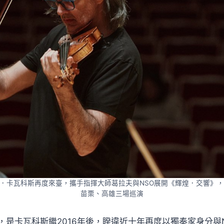
．卡瓦科斯再度來臺，攜手指揮大師葛拉夫與NSO展開《輝煌．交響》，12
苗栗、高雄三場巡演
，是卡瓦科斯繼2016年後，睽違近十年再度以獨奏家身分與