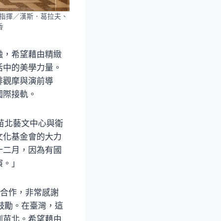
席指揮／漢斯．葛拉夫、
香
融，希望藉由精緻
活中的美學力量。
排觀摩與演前導
國際接軌。
苗北藝文中心與衛
文化基金會的大力
十二月，因為有國
演。」
開合作，非常感謝
鼓勵。在臺灣，這
到苗北。希望藉由