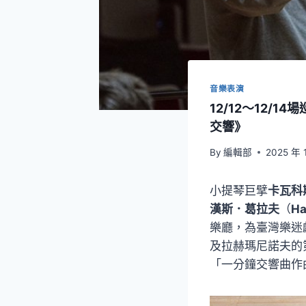
音樂表演
12/12～12
交響》
By
編輯部
2025 年 
小提琴巨擘
卡瓦科
漢斯．葛拉夫
（
Ha
樂廳，為臺灣樂迷
及拉赫瑪尼諾夫的
「一分鐘交響曲作