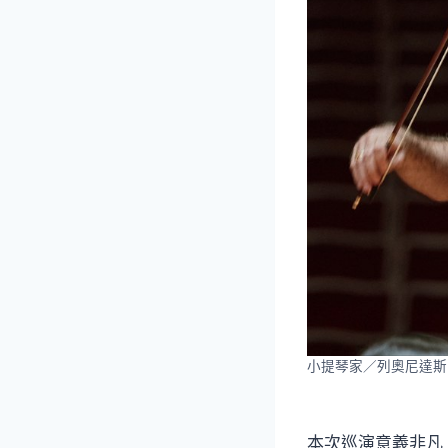
小提琴家／列奧尼達斯
本次巡演意義非凡