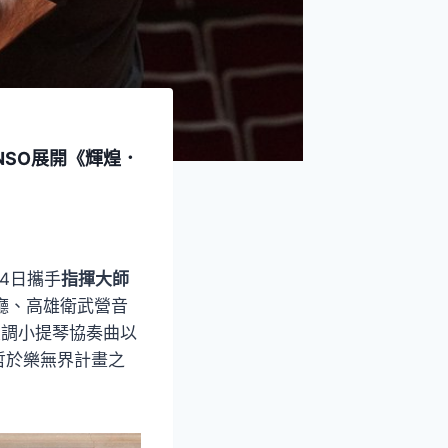
NSO展開《輝煌．
14日攜手
指揮大師
廳、高雄衛武營音
大調小提琴協奏曲以
哲於樂無界計畫之