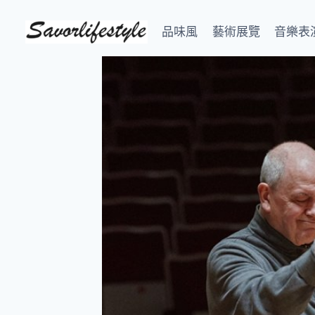
Skip
to
品味風
藝術展覽
音樂表
content