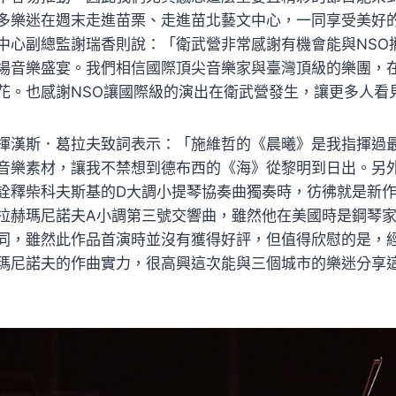
多樂迷在週末走進苗栗、走進苗北藝文中心，一同享受美好
中心副總監謝瑞香則說：「衛武營非常感謝有機會能與NSO
場音樂盛宴。我們相信國際頂尖音樂家與臺灣頂級的樂團，
花。也感謝NSO讓國際級的演出在衛武營發生，讓更多人看
揮漢斯．葛拉夫致詞表示：「施維哲的《晨曦》是我指揮過
音樂素材，讓我不禁想到德布西的《海》從黎明到日出。另
詮釋柴科夫斯基的D大調小提琴協奏曲獨奏時，彷彿就是新
拉赫瑪尼諾夫A小調第三號交響曲，雖然他在美國時是鋼琴
同，雖然此作品首演時並沒有獲得好評，但值得欣慰的是，
瑪尼諾夫的作曲實力，很高興這次能與三個城市的樂迷分享