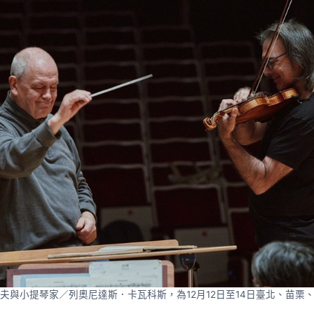
夫與小提琴家／列奧尼達斯．卡瓦科斯，為12月12日至14日臺北、苗栗