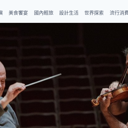
演
美食饗宴
國內輕旅
設計生活
世界探索
流行消