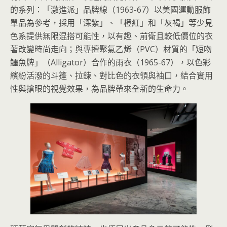
的系列：「激進派」品牌線（1963-67）以美國運動服飾
單品為參考，採用「深紫」、「橙紅」和「灰褐」等少見
色系提供無限混搭可能性，以有趣、前衛且較低價位的衣
著改變時尚走向；與專擅聚氯乙烯（PVC）材質的「短吻
鱷魚牌」（Alligator）合作的雨衣（1965-67），以色彩
繽紛活潑的斗篷、拉鍊、對比色的衣領與袖口，結合實用
性與搶眼的視覺效果，為品牌帶來全新的生命力。