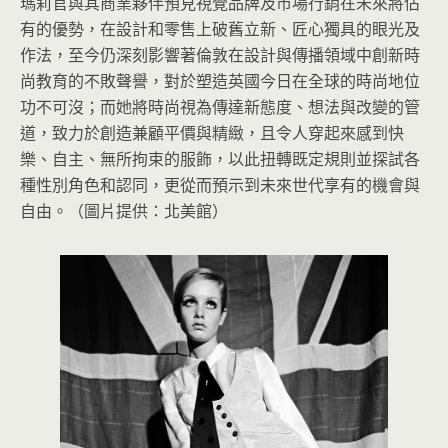
瑪莉官與其商業夥伴預見視覺品牌及市場行銷在未來將佔
有的優勢，在設計和零售上破舊立新、匠心獨具的眼光及
作法，至今仍深刻影響著倫敦在設計與傳播領域中創新時
尚教育的不敗聲譽，對於塑造英國今日在全球的時尚地位
功不可沒；而她將時尚視為傳達新態度、想法與改變的管
道，致力於創造兼顧平價與精緻，且令人穿起來感到快
樂、自主、無所拘束的服飾，以此扭轉既定規則並探試各
種性別角色和認同，更從而預示到未來世代享有的機會與
自由。（圖片提供：北美館）