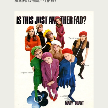
檔案館/蓋蒂圖片社拍攝）