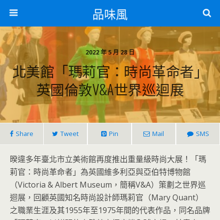
品味風
2022 年 5 月 28 日
北美館「瑪莉官：時尚革命者」
英國倫敦V&A世界巡迴展
Share
Tweet
Pin
Mail
SMS
暌違多年臺北市立美術館再度推出重量級時尚大展！「瑪
莉官：時尚革命者」為英國維多利亞與亞伯特博物館
（Victoria & Albert Museum，簡稱V&A）策劃之世界巡
迴展，回顧英國知名時尚設計師瑪莉官（Mary Quant）
之職業生涯及其1955年至1975年間的代表作品，同名品牌