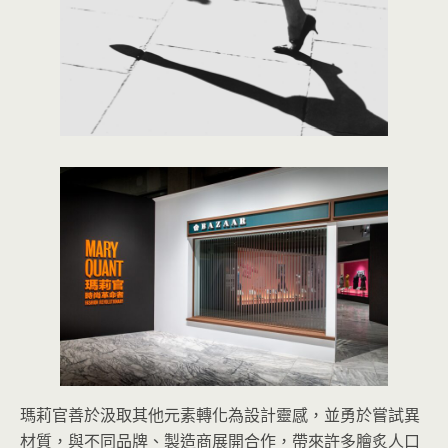
瑪莉官善於汲取其他元素轉化為設計靈感，並勇於嘗試異
材質，與不同品牌、製造商展開合作，帶來許多膾炙人口