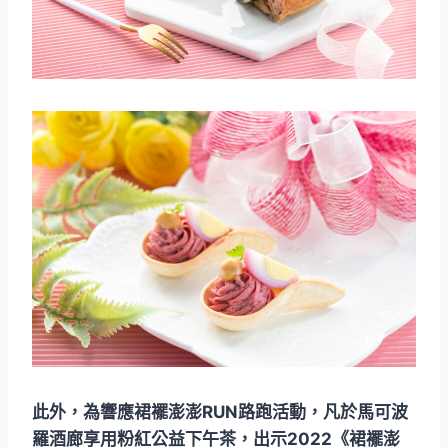
此外，為響應裙襬澎澎RUN路跑活動，凡於馬可波
羅酒廊享用粉紅公益下午茶，出示2022《裙襬澎