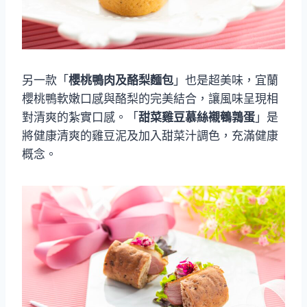
另一款「
櫻桃鴨肉及酪梨麵包
」也是超美味，宜蘭
櫻桃鴨軟嫩口感與酪梨的完美結合，讓風味呈現相
對清爽的紮實口感。「
甜菜雞豆慕絲襯鵪鶉蛋
」是
將健康清爽的雞豆泥及加入甜菜汁調色，充滿健康
概念。