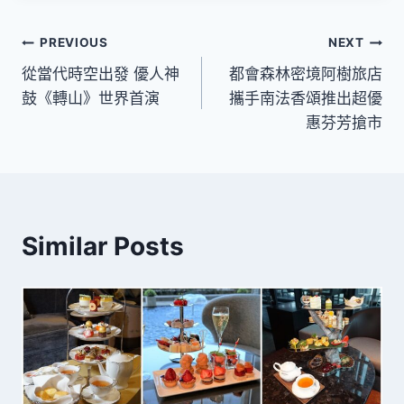
文
PREVIOUS
NEXT
從當代時空出發 優人神
都會森林密境阿樹旅店
章
鼓《轉山》世界首演
攜手南法香頌推出超優
導
惠芬芳搶市
覽
Similar Posts