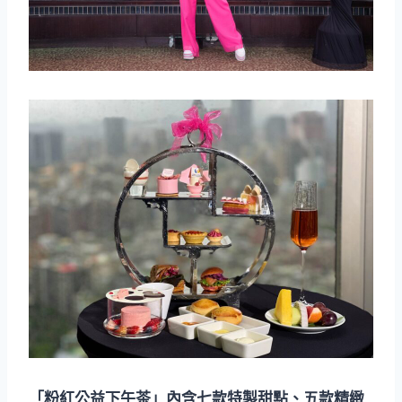
「粉紅公益下午茶」內含七款特製甜點、五款精緻