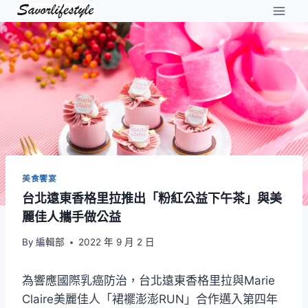
Skip
to
content
美食饗宴
台北遠東香格里拉推出「粉紅公益下午茶」與美
麗佳人攜手做公益
By
編輯部
2022 年 9 月 2 日
為響應國際乳癌防治，台北遠東香格里拉與Marie
Claire美麗佳人「裙襬澎澎RUN」合作邁入第四年