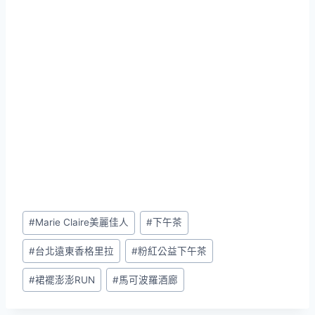
Post
#
Marie Claire美麗佳人
#
下午茶
Tags:
#
台北遠東香格里拉
#
粉紅公益下午茶
#
裙襬澎澎RUN
#
馬可波羅酒廊