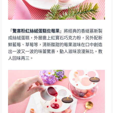
「
驚喜粉紅絲絨蛋糕佐莓果
」將經典的香緹慕斯製
成絲絨蛋糕，外層撒上紅寶石巧克力粉，另外配新
鮮藍莓、草莓等，清新酸甜的莓果滋味在口中創造
出一波又一波的味蕾驚喜，動人滋味浪漫無比，教
人回味再三。