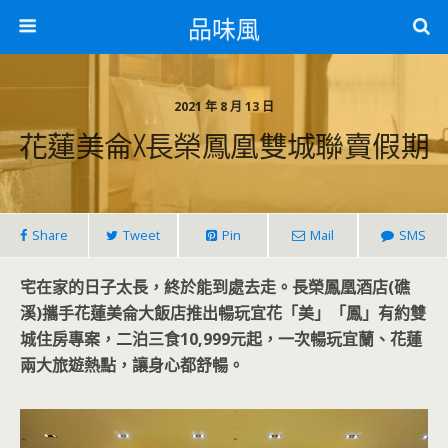
品味風
2021 年 8 月 13 日
花蓮美侖x長榮鳳凰雙城聯賣假期
Share
Tweet
Pin
Mail
SMS
宅在家的日子太長，終於能到處去走。長榮鳳凰酒店(礁
溪)攜手花蓮美侖大飯店推出暢玩宜花「美」「鳳」有約雙
城住房專案，二泊三食10,999元起，一次暢玩宜蘭、花蓮
兩大旅遊熱點，讓身心都舒暢。