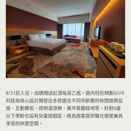
8/31前入住，加碼贈送紅酒每房乙瓶。館內特別規劃以VR
科技為核心設計開發出多款適合不同年齡層的休閒娛樂設
施，互動攀岩、透明溜滑梯、萬坪景觀綠地等。針對6歲
以下學齡也設有兒童遊戲區，將為旅客提供聲光視覺兼具
享受的休憩空間。