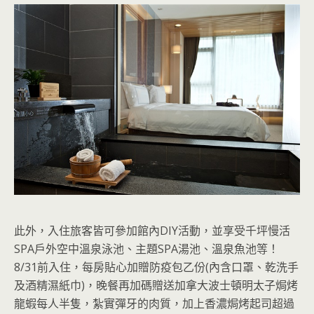
此外，入住旅客皆可參加館內DIY活動，並享受千坪慢活
SPA戶外空中溫泉泳池、主題SPA湯池、溫泉魚池等！
8/31前入住，每房貼心加贈防疫包乙份(內含口罩、乾洗手
及酒精濕紙巾)，晚餐再加碼贈送加拿大波士頓明太子焗烤
龍蝦每人半隻，紮實彈牙的肉質，加上香濃焗烤起司超過