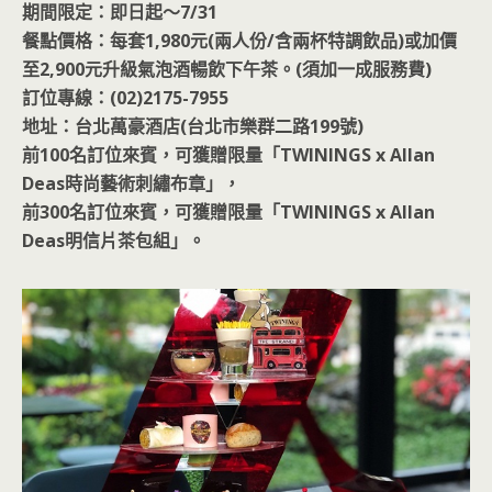
期間限定：即日起～7/31
餐點價格：每套1,980元(兩人份/含兩杯特調飲品)或加價
至2,900元升級氣泡酒暢飲下午茶。(須加一成服務費)
訂位專線：(02)2175-7955
地址：台北萬豪酒店(台北市樂群二路199號)
前100名訂位來賓，可獲贈限量「TWININGS x Allan
Deas時尚藝術刺繡布章」，
前300名訂位來賓，可獲贈限量「TWININGS x Allan
Deas明信片茶包組」。