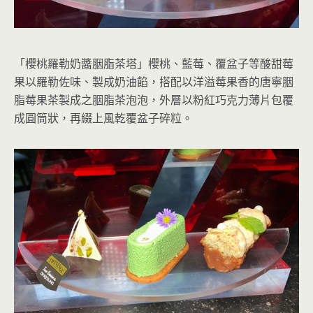
「櫻桃羅勒奶醬胭脂茶塔」櫻桃、藍莓、覆盆子等酸甜莓
果以羅勒佐味、製成奶油餡，搭配以洋溢莓果香的唐寧胭
脂莓果茶製成之胭脂茶泡泡，外層以粉紅巧克力薄片包覆
成圓筒狀，再綴上風乾覆盆子碎粒。