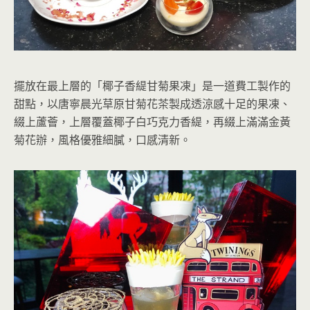
擺放在最上層的「椰子香緹甘菊果凍」是一道費工製作的
甜點，以唐寧晨光草原甘菊花茶製成透涼感十足的果凍、
綴上蘆薈，上層覆蓋椰子白巧克力香緹，再綴上滿滿金黃
菊花辦，風格優雅細膩，口感清新。