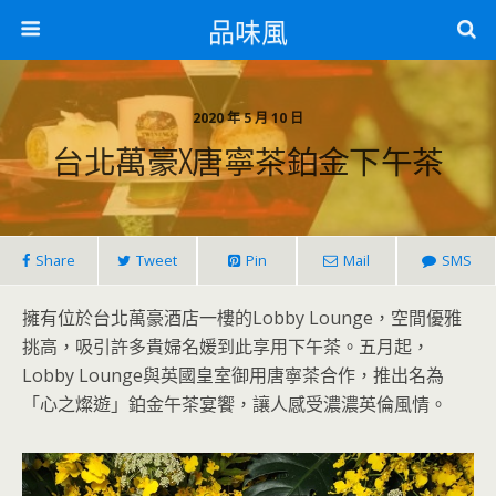
品味風
2020 年 5 月 10 日
台北萬豪X唐寧茶鉑金下午茶
Share
Tweet
Pin
Mail
SMS
擁有位於台北萬豪酒店一樓的Lobby Lounge，空間優雅
挑高，吸引許多貴婦名媛到此享用下午茶。五月起，
Lobby Lounge與英國皇室御用唐寧茶合作，推出名為
「心之燦遊」鉑金午茶宴饗，讓人感受濃濃英倫風情。