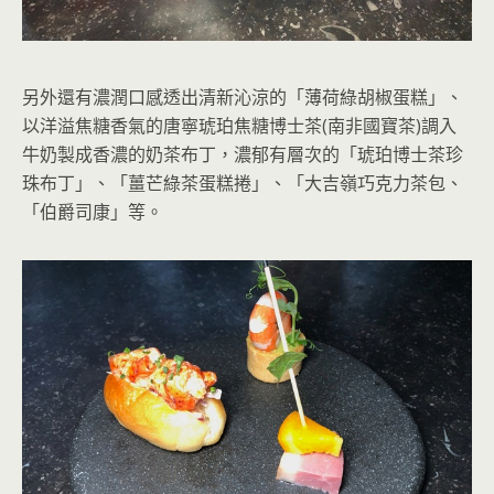
另外還有濃潤口感透出清新沁涼的「薄荷綠胡椒蛋糕」、
以洋溢焦糖香氣的唐寧琥珀焦糖博士茶(南非國寶茶)調入
牛奶製成香濃的奶茶布丁，濃郁有層次的「琥珀博士茶珍
珠布丁」、「薑芒綠茶蛋糕捲」、「大吉嶺巧克力茶包、
「伯爵司康」等。