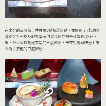
在摩登的三層架上共展現8道特製甜點，並運用了7款唐寧
茶鉑金系列以及經典皇家伯爵茶創作的午茶饗宴; 以花、
果、茶香佐以視覺美學的五感體驗，帶來視覺與味覺上讓
人為之驚艷的口感體驗。