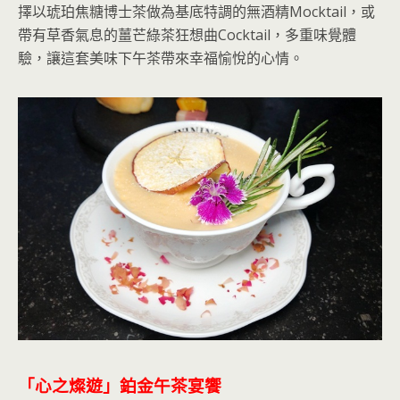
擇以琥珀焦糖博士茶做為基底特調的無酒精Mocktail，或
帶有草香氣息的薑芒綠茶狂想曲Cocktail，多重味覺體
驗，讓這套美味下午茶帶來幸福愉悅的心情。
「心之燦遊」鉑金午茶宴饗