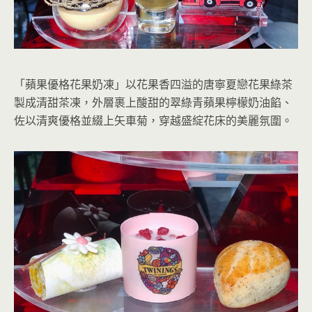
「蘋果優格花果奶凍」以花果香四溢的唐寧夏戀花果綠茶
製成清甜茶凍，外層裹上酸甜的翠綠青蘋果檸檬奶油餡、
佐以清爽優格並綴上矢車菊，穿越盛綻花床的美麗氛圍。