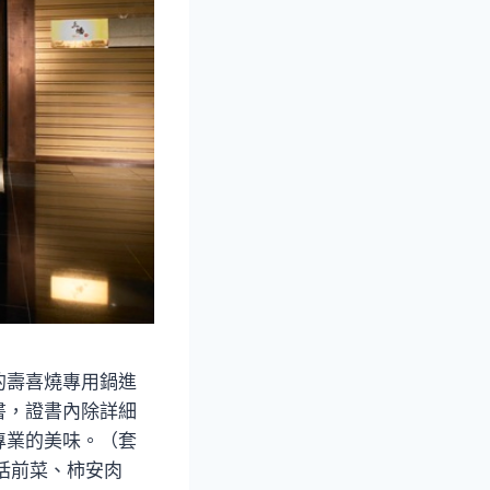
的壽喜燒專用鍋進
書，證書內除詳細
專業的美味。（套
包括前菜、柿安肉