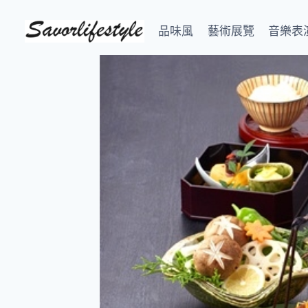
Skip
to
品味風
藝術展覽
音樂表
content