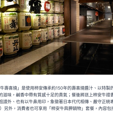
安牛壽喜燒」是使用柿安傳承約150年的壽喜燒醬汁、以特製
的滋味，鹹香中帶有質感十足的貴氣；餐後將送上柿安牛證
祖譜外、也有以牛鼻用印，象徵著日本代代相傳、嚴守正統
0元起）另外，消費者也可享用「柿安牛肩胛鍋物」套餐，內容