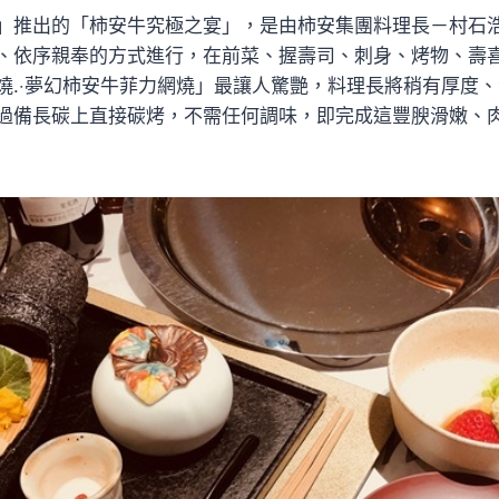
」推出的「柿安牛究極之宴」，是由柿安集團料理長－村石
、依序親奉的方式進行，在前菜、握壽司、刺身、烤物、壽
燒.‧夢幻柿安牛菲力網燒」最讓人驚艷，料理長將稍有厚度
過備長碳上直接碳烤，不需任何調味，即完成這豐腴滑嫩、