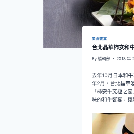
美食饗宴
台北晶華柿安和
By
編輯部
2018 年 
去年10月日本和
年2月，台北晶華
「柿安牛究極之宴
味的和牛饗宴，讓