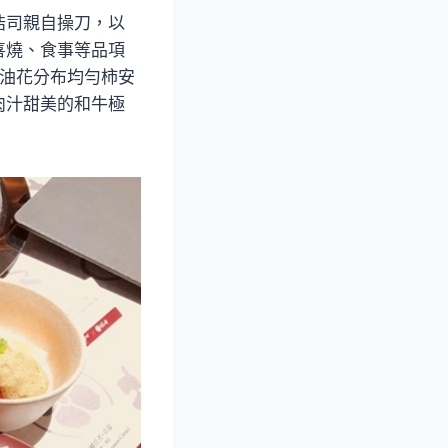
浩司親自操刀，以
喜燒、食事等品項
、油花分布均勻柿安
肉汁甜美的和牛極