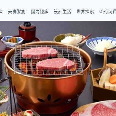
演
美食饗宴
國內輕旅
設計生活
世界探索
流行消