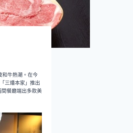
波和牛熱潮。在今
於「三燔本家」推出
兩間餐廳端出多款美