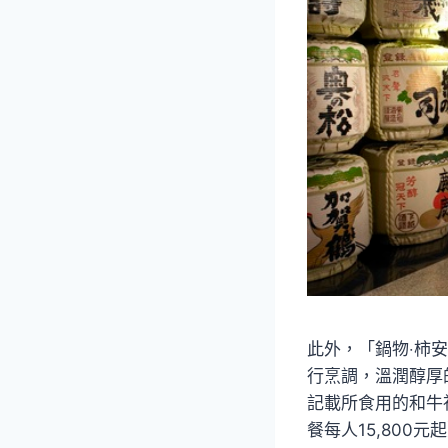
此外，「鍋物‧柿
行烹調，溫潤醇厚
記載所食用的和牛
餐每人15,80