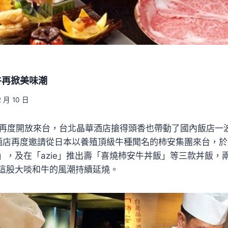
牛再掀美味潮
2 月 10 日
牛再度開放來台，台北晶華酒店搶得頭香也帶動了國內飯店一
酒店再度邀請從日本以養殖頂級牛種聞名的柿安集團來台，
」，及在「azie」推出壽「喜燒柿安牛丼飯」等三款丼飯，
這股大啖和牛的風潮持續延燒。