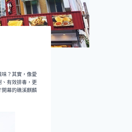
滋味？其實，像愛
謝、有效排毒，更
才開幕的礁溪麒麟