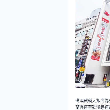
礁溪麒麟大飯店為
蘭客運至礁溪轉運