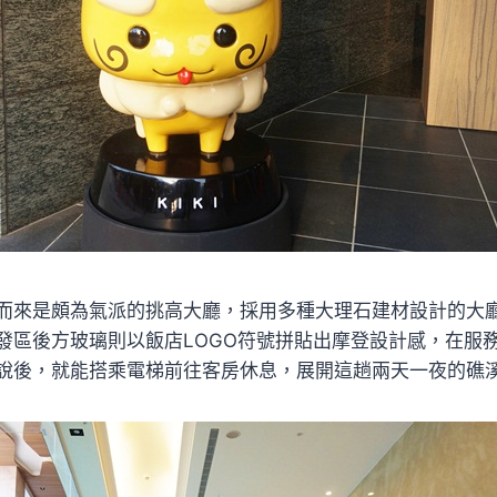
而來是頗為氣派的挑高大廳，採用多種大理石建材設計的大
區後方玻璃則以飯店LOGO符號拼貼出摩登設計感，在服務櫃臺
說後，就能搭乘電梯前往客房休息，展開這趟兩天一夜的礁