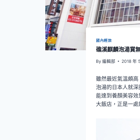
國內輕旅
礁溪麒麟泡湯賞
By
編輯部
2018 年 
雖然最近氣溫頗高
泡湯的日本人就深
能達到養顏美容效
大飯店，正是一處