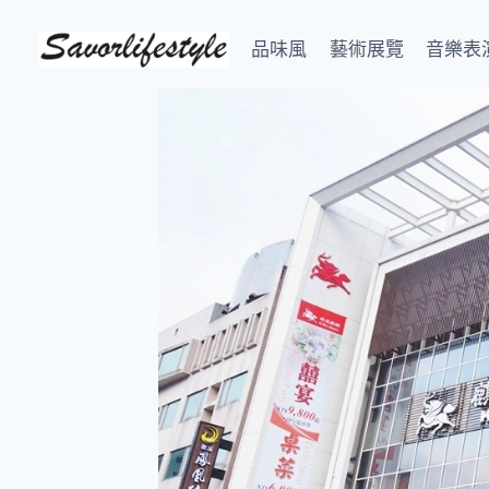
Skip
to
品味風
藝術展覽
音樂表
content