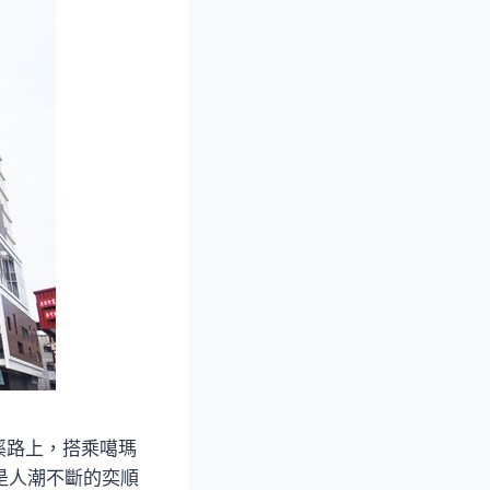
溪路上，搭乘噶瑪
是人潮不斷的奕順