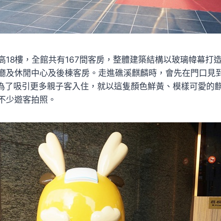
高18樓，全館共有167間客房，整體建築結構以玻璃幃幕打
廳及休閒中心及後棟客房。走進礁溪麒麟時，會先在門口見
飯店為了吸引更多親子客入住，就以這隻顏色鮮黃、模樣可愛的
不少遊客拍照。