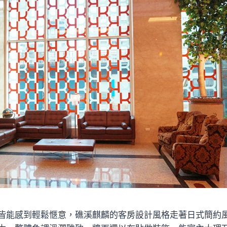
皆能感到輕鬆愜意，礁溪麒麟的客房設計風格走著日式簡約