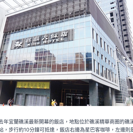
去年宜蘭礁溪最新開幕的飯店，地點位於礁溪精華商圈的礁
站，步行約10分鐘可抵達，飯店右邊為星巴客咖啡，左邊則