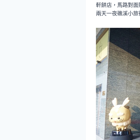
軒餅店，馬路對面
兩天一夜礁溪小旅