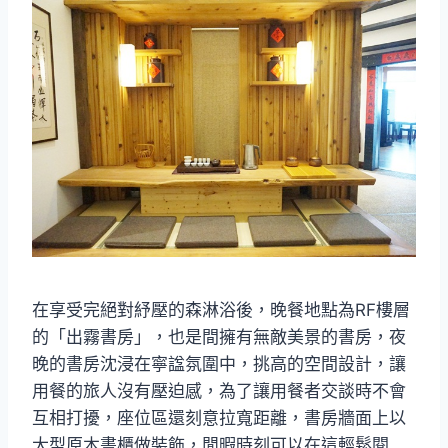
在享受完絕對紓壓的森淋浴後，晚餐地點為RF樓層
的「出霧書房」，也是間擁有無敵美景的書房，夜
晚的書房沈浸在寧諡氛圍中，挑高的空間設計，讓
用餐的旅人沒有壓迫感，為了讓用餐者交談時不會
互相打擾，座位區還刻意拉寬距離，書房牆面上以
大型原木書櫃做裝飾，閒暇時刻可以在這輕鬆閱