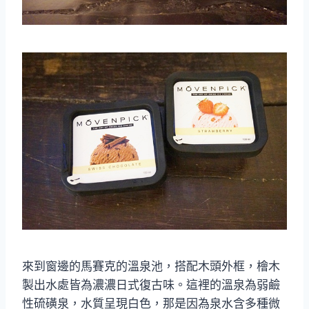
來到窗邊的馬賽克的溫泉池，搭配木頭外框，檜木
製出水處皆為濃濃日式復古味。這裡的溫泉為弱鹼
性硫磺泉，水質呈現白色，那是因為泉水含多種微