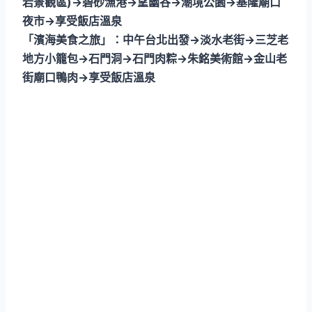
岩景觀區)→碧砂漁港→望幽谷→潮境公園→基隆廟口
夜市→享受飯店溫泉
「濱海美食之旅」：中午台北出發→淡水老街→三芝老
地方小籠包→石門洞→石門肉粽→朱銘美術館→金山老
街廟口鴨肉→享受飯店溫泉