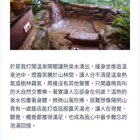
於是我打開溫泉開關讓熱泉水湧出，緩身坐進這溫
泉池中，煙霧蒸騰於山林間，讓人分不清是溫泉熱
氣或樹林霧氣，周邊沒有其他聲響，只聞蟲鳴鳥叫
的大自然交響樂，著實讓人忘卻身在何處？溫熱的
泉水包覆著身體，微微山風吹拂，很難想像陽明山
竟有一處飯店能打造這般露天湯池，讓人在視覺、
聽覺、觸覺都獲得滿足，也成為我心中最令難忘的
泡湯回憶。