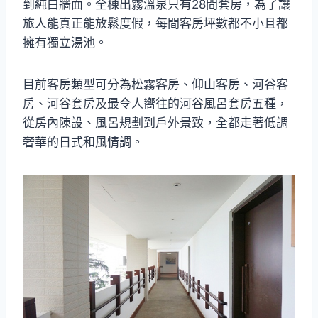
到純白牆面。全棟出霧溫泉只有28間套房，為了讓
旅人能真正能放鬆度假，每間客房坪數都不小且都
擁有獨立湯池。
目前客房類型可分為松霧客房、仰山客房、河谷客
房、河谷套房及最令人嚮往的河谷風呂套房五種，
從房內陳設、風呂規劃到戶外景致，全都走著低調
奢華的日式和風情調。