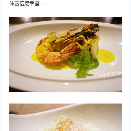
味蕾倍感幸福。