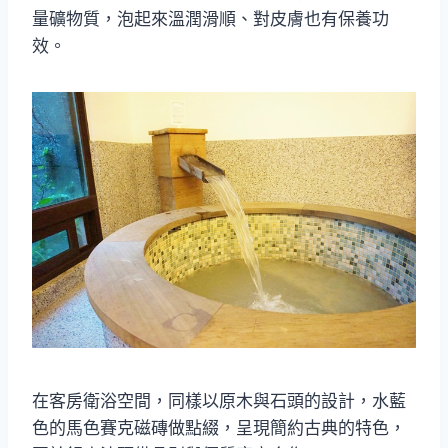
量礦物質，泡起來溫潤滑順、對皮膚也有保養功
效。
在客房衛浴空間，同樣以原木與石頭的設計，水藍
色的馬色賽克磁磚做點綴，呈現簡約古典的特色，