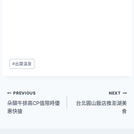
Post
#
出霧溫泉
Tags:
文
PREVIOUS
NEXT
朵頤牛排高CP值限時優
台北圓山飯店推澎湖美
章
惠快搶
食
導
覽