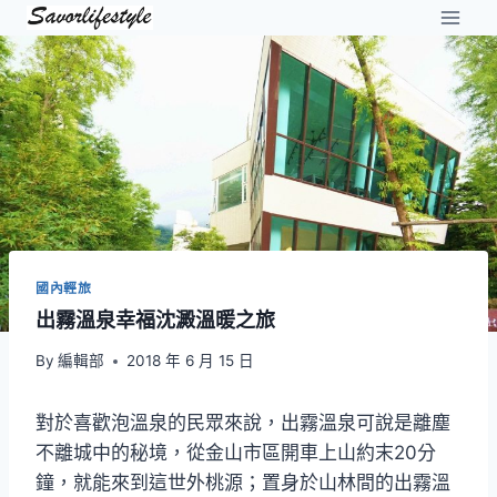
Skip
to
content
國內輕旅
出霧溫泉幸福沈澱溫暖之旅
By
編輯部
2018 年 6 月 15 日
對於喜歡泡溫泉的民眾來說，出霧溫泉可說是離塵
不離城中的秘境，從金山市區開車上山約末20分
鐘，就能來到這世外桃源；置身於山林間的出霧溫