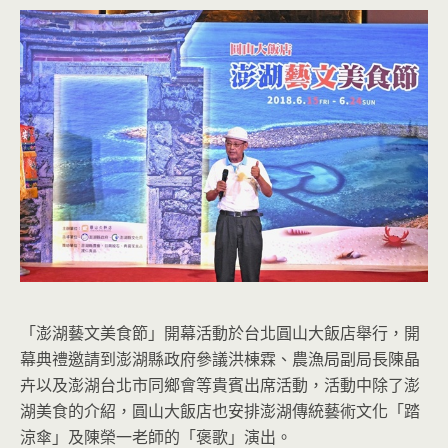
「澎湖藝文美食節」開幕活動於台北圓山大飯店舉行，開
幕典禮邀請到澎湖縣政府參議洪棟霖、農漁局副局長陳晶
卉以及澎湖台北市同鄉會等貴賓出席活動，活動中除了澎
湖美食的介紹，圓山大飯店也安排澎湖傳統藝術文化「踏
涼傘」及陳榮一老師的「褒歌」演出。