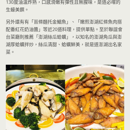
130度油溫炸熟，口感滑嫩有彈性且無腥味，是道必嚐的
生蠔美饌。
另外還有有「苔條麵托金鯧魚」、「嫩煎澎湖紅條魚肉搭
配番紅花奶油醬」等近20道料理，提供單點。至於聯誼會
台菜廳則推薦「澎湖絲瓜蛤蠣」，以知名的澎湖角瓜與澎
湖厚蛤蠣拌炒，絲瓜清甜、蛤蠣鮮美，就是道澎湖出名家
菜。