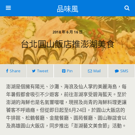
品味風
2018 年 6 月 16 日
台北圓山飯店推澎湖美食
Share
Tweet
Pin
Mail
SMS
澎湖是個擁有陽光、沙灘、海浪及仙人掌的美麗海島，每
年暑假都會吸引不少遊客，前往澎湖享受碧海藍天。至於
澎湖的海鮮也是名氣響噹噹，現撈及尚青的海鮮料理更讓
饕客不呼過癮。但從即日起至6月24日，於圓山大飯店的
牛排館、松鶴餐廳、金龍餐廳、圓苑餐廳、圓山聯誼會以
及高雄圓山大飯店，同步推出「澎湖藝文美食節」活動。