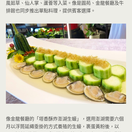
風茹草、仙人掌、蘆薈等入菜。像是圓苑、金龍餐廳及牛
排館也同步推出單點料理，提供賓客選擇。
像金龍餐廳的「塔香酥炸澎湖生蠔」，選用澎湖需要六個
月以浮筒延繩垂掛的方式養殖的生蠔，裹蛋黃粉後，以