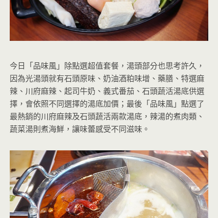
今日「品味風」除點選超值套餐，湯頭部分也思考許久，
因為光湯頭就有石頭原味、奶油酒粕味增、藥膳、特選麻
辣、川府麻辣、起司牛奶、義式番茄、石頭蔬活湯底供選
擇，會依照不同選擇的湯底加價；最後「品味風」點選了
最熱銷的川府麻辣及石頭蔬活兩款湯底，辣湯的煮肉類、
蔬菜湯則煮海鮮，讓味蕾感受不同滋味。