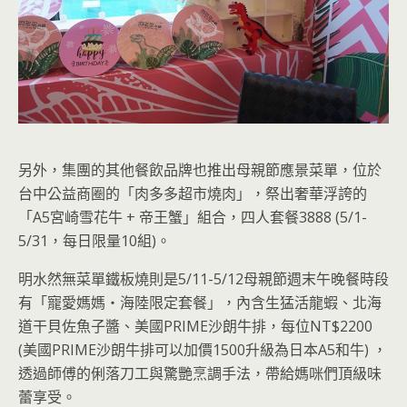
另外，集團的其他餐飲品牌也推出母親節應景菜單，位於
台中公益商圈的「肉多多超市燒肉」，祭出奢華浮誇的
「A5宮崎雪花牛 + 帝王蟹」組合，四人套餐3888 (5/1-
5/31，每日限量10組)。
明水然無菜單鐵板燒則是5/11-5/12母親節週末午晚餐時段
有「寵愛媽媽‧海陸限定套餐」，內含生猛活龍蝦、北海
道干貝佐魚子醬、美國PRIME沙朗牛排，每位NT$2200
(美國PRIME沙朗牛排可以加價1500升級為日本A5和牛) ，
透過師傅的俐落刀工與驚艷烹調手法，帶給媽咪們頂級味
蕾享受。