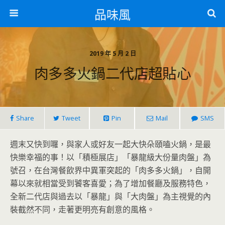
品味風
2019 年 5 月 2 日
肉多多火鍋二代店超貼心
Share
Tweet
Pin
Mail
SMS
週末又快到囉，與家人或好友一起大快朵頤嗑火鍋，是最
快樂幸福的事！以「積極展店」「暴龍級大份量肉盤」為
號召，在台灣餐飲界中異軍突起的「肉多多火鍋」，自開
幕以來就相當受到饕客喜愛；為了增加餐廳及服務特色，
全新二代店與過去以「暴龍」與「大肉盤」為主視覺的內
裝截然不同，走著更明亮有創意的風格。