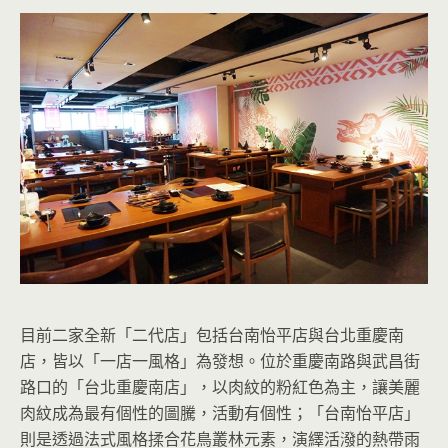
目前二家全新「二代店」包括台南怡平店與台北重慶南
店，皆以「一店一風格」為發想。位於重慶南路與武昌街
路口的「台北重慶南店」，以肉紋的粉紅色為主，讓美麗
肉紋成為最有個性的圖騰，活動有個性；「台南怡平店」
則是透過法式風格揉合花鳥叢林元素，演繹活潑的熱帶雨