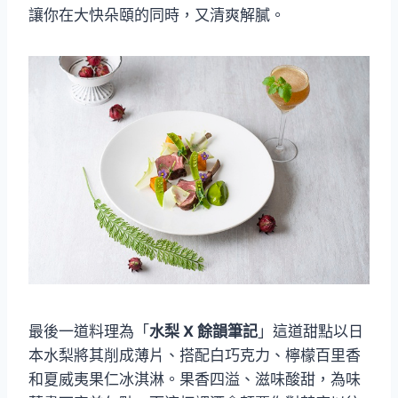
讓你在大快朵頤的同時，又清爽解膩。
最後一道料理為「
水梨 X 餘韻筆記
」這道甜點以日
本水梨將其削成薄片、搭配白巧克力、檸檬百里香
和夏威夷果仁冰淇淋。果香四溢、滋味酸甜，為味