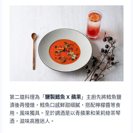
第二道料理為「
鹽製鱈魚 X 蘋果
」主廚先將鱈魚鹽
漬後再慢燉，鱈魚口感鮮甜細膩，搭配檸檬醬等食
用，風味獨具。至於調酒是以青蘋果和茉莉綠茶琴
酒，滋味高雅迷人。