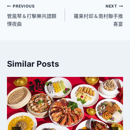
文
PREVIOUS
NEXT
管風琴＆打擊樂共譜顫
羅東村却＆南村聯手推
章
慄夜曲
喜宴
導
覽
Similar Posts