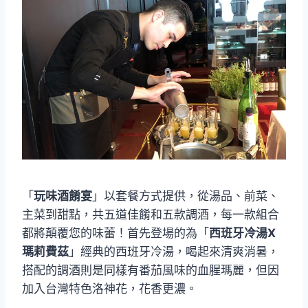
「
玩味酒餚宴
」以套餐方式提供，從湯品、前菜、
主菜到甜點，共五道佳餚和五款調酒，每一款組合
都將顛覆您的味蕾！首先登場的為「
西班牙冷湯X
瑪莉費茲
」經典的西班牙冷湯，喝起來清爽消暑，
搭配的調酒則是同樣有番茄風味的血腥瑪麗，但因
加入台灣特色洛神花，花香更濃。