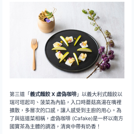
第三道「
義式麵餃 X 虛偽咖啡
」以義大利式麵餃以
瑞可塔起司、菠菜為內餡，入口時蘑菇高湯在嘴裡
擴散，多層次的口感，讓人感受到主廚的用心。為
了與這道菜相稱，虛偽咖啡 (Cafake)是一杯以南方
國寶茶為主體的調酒，清爽中帶有奶香！