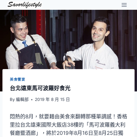
Skip
to
content
美食饗宴
台北遠東馬可波羅好食光
By
編輯部
2019 年 8 月 15 日
悶熱的8月，就要藉由美食來翻轉那種單調感！香格
里拉台北遠東國際大飯店38樓的「馬可波羅義大利
餐廳暨酒廊」，將於2019年8月16日至8月25日獨