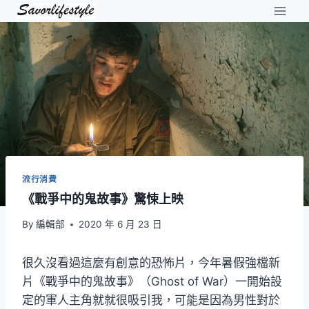
Skip
to
content
流行消費
《戰爭中的鬼故事》驚悚上映
By
編輯部
2020 年 6 月 23 日
很久沒看過這麼有創意的恐怖片，今年暑假強檔新
片《戰爭中的鬼故事》（Ghost of War）一開始設
定的軍人主角就就很吸引我，可能是因為男性對於