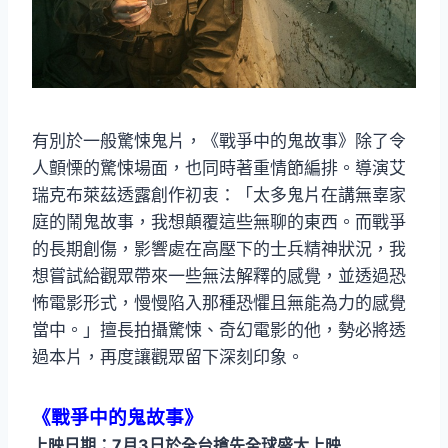
有別於一般驚悚鬼片，《戰爭中的鬼故事》除了令
人顫慄的驚悚場面，也同時著重情節編排。導演艾
瑞克布萊茲透露創作初衷：「太多鬼片在講無辜家
庭的鬧鬼故事，我想顛覆這些無聊的東西。而戰爭
的長期創傷，影響處在高壓下的士兵精神狀況，我
想嘗試給觀眾帶來一些無法解釋的感覺，並透過恐
怖電影形式，慢慢陷入那種恐懼且無能為力的感覺
當中。」擅長拍攝驚悚、奇幻電影的他，勢必將透
過本片，再度讓觀眾留下深刻印象。
《戰爭中的鬼故事》
上映日期：7月3日於全台搶先全球盛大上映