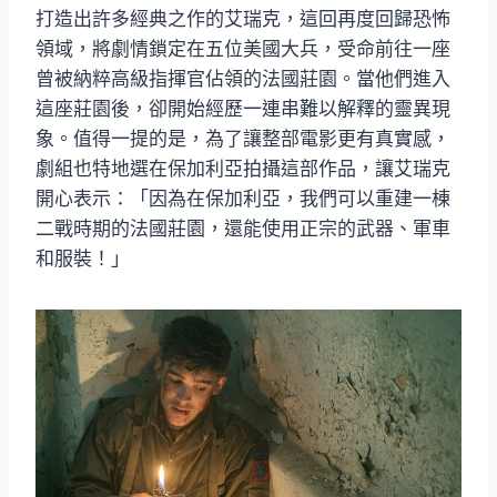
打造出許多經典之作的艾瑞克，這回再度回歸恐怖
領域，將劇情鎖定在五位美國大兵，受命前往一座
曾被納粹高級指揮官佔領的法國莊園。當他們進入
這座莊園後，卻開始經歷一連串難以解釋的靈異現
象。值得一提的是，為了讓整部電影更有真實感，
劇組也特地選在保加利亞拍攝這部作品，讓艾瑞克
開心表示：「因為在保加利亞，我們可以重建一棟
二戰時期的法國莊園，還能使用正宗的武器、軍車
和服裝！」