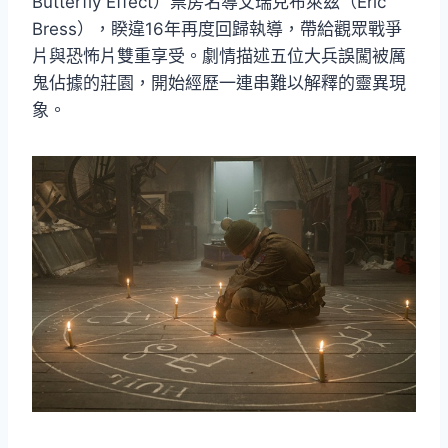
Butterfly Effect）票房名導艾瑞克布萊茲（Eric
Bress），睽違16年再度回歸執導，帶給觀眾戰爭
片與恐怖片雙重享受。劇情描述五位大兵誤闖被厲
鬼佔據的莊園，開始經歷一連串難以解釋的靈異現
象。