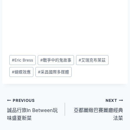
Post
#
Eric Bress
#
戰爭中的鬼故事
#
艾瑞克布萊茲
Tags:
#
蝴蝶效應
#
采昌國際多媒體
文
PREVIOUS
NEXT
誠品行旅In Between玩
亞都麗緻巴賽麗廳經典
章
味盛夏新菜
法菜
導