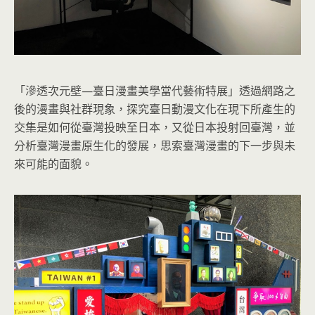
「滲透次元壁—臺日漫畫美學當代藝術特展」透過網路之
後的漫畫與社群現象，探究臺日動漫文化在現下所產生的
交集是如何從臺灣投映至日本，又從日本投射回臺灣，並
分析臺灣漫畫原生化的發展，思索臺灣漫畫的下一步與未
來可能的面貌。