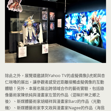
除此之外，展覽還邀請到Yahoo TV的虛擬偶像β虎妮與杏
仁咪嚕的展出，讓參觀者感受近距離接觸虛擬偶像的互動
體驗！另外，本展也展出跨領域合作的藝術實驗，包括錄
像藝術家陳依純與漫畫家左萱的作品〈混昧於神之鄉之
後〉、新媒體藝術家胡縉祥與漫畫家Barz的作品〈光動
機〉、新媒體藝術家李文政與漫畫家Nagee的作品〈海翁