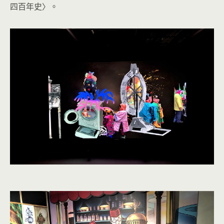
四百年史〉。